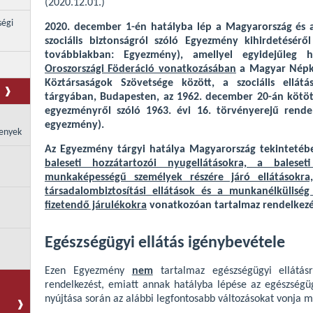
(2020.12.01.)
ségi
2020. december 1-én hatályba lép a Magyarország és a
szociális biztonságról szóló Egyezmény kihirdetésérő
továbbiakban: Egyezmény), amellyel egyidejűleg 
Oroszországi Föderáció vonatkozásában
a Magyar Népköz
Köztársaságok Szövetsége között, a szociális ellát
tárgyában, Budapesten, az 1962. december 20-án kötött,
egyezményről szóló 1963. évi 16. törvényerejű rendele
egyezmény).
enyek
Az Egyezmény tárgyi hatálya Magyarország tekinteté
baleseti hozzátartozói nyugellátásokra, a balese
munkaképességű személyek részére járó ellátásokra, 
társadalombiztosítási ellátások és a munkanélküliség
fizetendő járulékokra
vonatkozóan tartalmaz rendelkezé
Egészségügyi ellátás igénybevétele
Ezen Egyezmény
nem
tartalmaz egészségügyi ellátás
rendelkezést, emiatt annak hatályba lépése az egészségüg
nyújtása során az alábbi legfontosabb változásokat vonja 