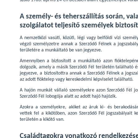
szóló 1963. április 24-én Bécsben aláírt egyezmények vona
A személy- és teherszállítás során, va
szolgálatot teljesítő személyek biztosí
A nemzetközi vasúti, közúti, légi vagy belföldi vízi személ
végző személyzetre annak a Szerződő Félnek a jogszabály
területére a munkáltató be van jegyezve.
Amennyiben a biztosított a munkáltató azon fióktelepéné
dolgozik, amely a másik Szerződő Fél területén található 
jegyezve, a biztosítottra annak a Szerződő Félnek a jogsz
az adott fióktelep vagy kereskedelmi képviselet található.
A hajón munkát vállaló személyekre azon Szerződő Fél jog
Szerződő Fél lobogója alatt az adott hajó hajózik.
Azokra a személyekre, akiket az áruk ki- és berakodásár
vettek fel a kikötőben, azon Szerződő Fél jogszabályait k
területén a kikötő van.
Családtagokra vonatkozó rendelkezés