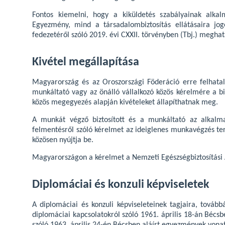
Fontos kiemelni, hogy a kiküldetés szabályainak alkal
Egyezmény, mind a társadalombiztosítás ellátásaira jogo
fedezetéről szóló 2019. évi CXXII. törvényben (Tbj.) meghatá
Kivétel megállapítása
Magyarország és az Oroszországi Föderáció erre felhata
munkáltató vagy az önálló vállalkozó közös kérelmére a biz
közös megegyezés alapján kivételeket állapíthatnak meg.
A munkát végző biztosított és a munkáltató az alkalmaz
felmentésről szóló kérelmet az ideiglenes munkavégzés ter
közösen nyújtja be.
Magyarországon a kérelmet a Nemzeti Egészségbiztosítási A
Diplomáciai és konzuli képviseletek
A diplomáciai és konzuli képviseleteinek tagjaira, tovább
diplomáciai kapcsolatokról szóló 1961. április 18-án Bécsbe