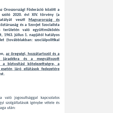
z Oroszországi Föderáció között a
l szóló 2020. évi XIV. törvény (a
hatályát veszti
Magyarország és
társaság és a Szovjet Szocialista
ás területén való együttműködés
 1963. július 1. napjától hatályos
t (továbbiakban: szociálpolitikai
ben,
az öregségi, hozzátartozói és a
ti járadékra és a megváltozott
a biztosítási kötelezettségre, a
 esetén járó ellátások fedezetére
st.
ra való jogosultsággal kapcsolatos
yi szolgáltatások igénybe vétele és
maga után: