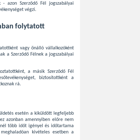
- azon Szerződő Fél jogszabályai
vékenységet végzi.
mban folytatott
atottként vagy önálló vállalkozóként
nak a Szerződő Félnek a jogszabályai
koztatottként, a másik Szerződő Fél
sőtevékenységet, biztosítottként a
tkoznak rá.
ldetés esetén a kiküldött legfeljebb
, ez azonban amennyiben előre nem
nél több időt igényel és időtartama
 meghaladóan kivételes esetben a