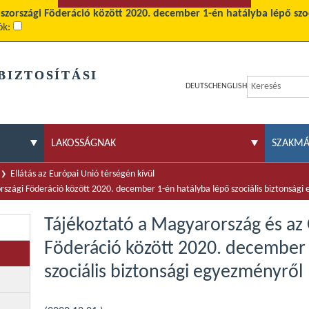
szországi Föderáció között 2020. december 1-én hatályba lépő szo
ók:
BIZTOSÍTÁSI
DEUTSCH
ENGLISH
LAKOSSÁGNAK
SZAKM
Ellátás az Európai Unió térségén kívül
szági Föderáció között 2020. december 1-én hatályba lépő szociális biztonsági
Tájékoztató a Magyarország és az
Föderáció között 2020. december 
szociális biztonsági egyezményről