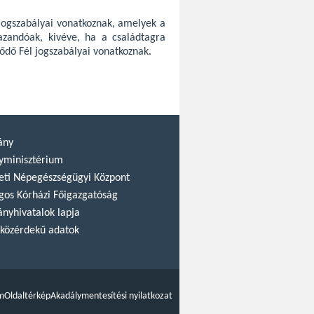
 jogszabályai vonatkoznak, amelyek a
mazandóak, kivéve, ha a családtagra
ződő Fél jogszabályai vonatkoznak.
ány
yminisztérium
ti Népegészségügyi Központ
gos Kórházi Főigazgatóság
nyhivatalok lapja
közérdekű adatok
m
Oldaltérkép
Akadálymentesítési nyilatkozat