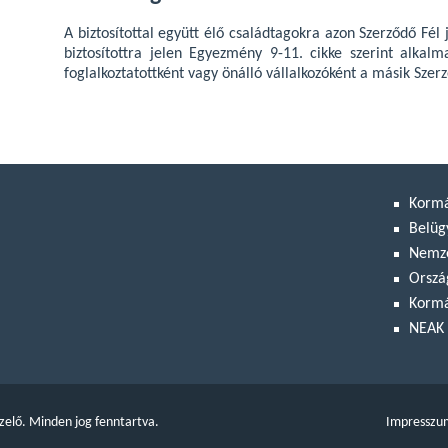
A biztosítottal együtt élő családtagokra azon Szerződő Fél
biztosítottra jelen Egyezmény 9-11. cikke szerint alkal
foglalkoztatottként vagy önálló vállalkozóként a másik Szer
Korm
Belüg
Nemze
Orszá
Kormá
NEAK 
zelő. Minden jog fenntartva.
Impresszu