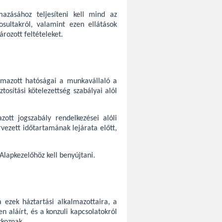
mazásához teljesíteni kell mind az
sultakról, valamint ezen ellátások
rozott feltételeket.
lmazott hatóságai a munkavállaló a
tosítási kötelezettség szabályai alól
ott jogszabály rendelkezései alóli
vezett időtartamának lejárata előtt,
lapkezelőhöz kell benyújtani.
á ezek háztartási alkalmazottaira, a
n aláírt, és a konzuli kapcsolatokról