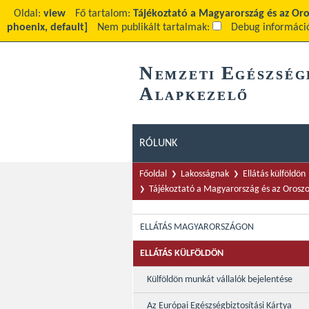
Oldal:
view
Fő tartalom:
Tájékoztató a Magyarország és az Oro
phoenix, default]
Nem publikált tartalmak:
Debug informáci
N
E
EMZETI
GÉSZSÉG
A
LAPKEZELŐ
RÓLUNK
Főoldal
Lakosságnak
Ellátás külföldön
Tájékoztató a Magyarország és az Oroszor
ELLÁTÁS MAGYARORSZÁGON
ELLÁTÁS KÜLFÖLDÖN
Külföldön munkát vállalók bejelentése
Az Európai Egészségbiztosítási Kártya