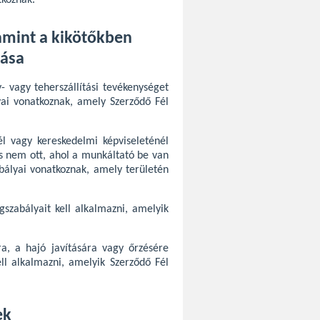
tkoznak.
lamint a kikötőkben
tása
y- vagy teherszállítási tevékenységet
ai vonatkoznak, amely Szerződő Fél
l vagy kereskedelmi képviseleténél
és nem ott, ahol a munkáltató be van
abályai vonatkoznak, amely területén
szabályait kell alkalmazni, amelyik
a, a hajó javítására vagy őrzésére
ell alkalmazni, amelyik Szerződő Fél
ek