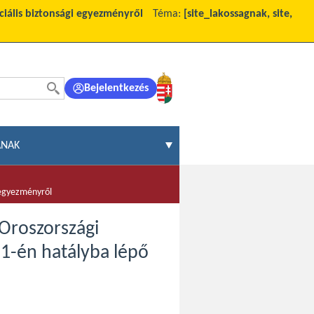
ciális biztonsági egyezményről
Téma:
[site_lakossagnak, site,
Bejelentkezés
ÁNAK
 egyezményről
 Oroszországi
1-én hatályba lépő