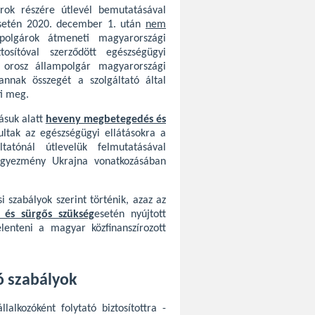
rok részére útlevél bemutatásával
etén 2020. december 1. után
nem
mpolgárok átmeneti magyarországi
osítóval szerződött egészségügyi
z orosz állampolgár magyarországi
annak összegét a szolgáltató által
ti meg.
ásuk alatt
heveny megbetegedés és
ultak az egészségügyi ellátásokra a
ltatónál útlevelük felmutatásával
i egyezmény Ukrajna vonatkozásában
i szabályok szerint történik, azaz az
és sürgős szükség
esetén nyújtott
elenteni a magyar közfinanszírozott
ó szabályok
lalkozóként folytató biztosítottra -