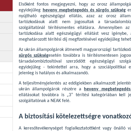
Elsőként fontos megjegyezni, hogy az orosz állampolgá
egyidejűleg
heveny megbetegedés és sürgős szükség
es
nyújtható egészségügyi ellátás, azaz az orosz álla
tartózkodásuk alatt nem jogosultak a társadalombizt
szolgáltatónál térítésmentes ellátásra. Amennyiben a
tartózkodása alatt egészségügyi ellátást vesz igénybe, 
meghatározott térítési díj megfizetésével egyidejűleg tehe
Az ukrán állampolgárok átmeneti magyarországi tartózkod
sürgős szükség
esetén továbbra is térítésmentesen jogos
társadalombiztosítóval szerződött egészségügyi szolgá
egyidejűleg - tekintettel arra, hogy a szociálpolitika
jelenleg is hatályos és alkalmazandó.
A teljesítményjelentés az eddigiekben alkalmazott jelentés
ukrán állampolgárok részére a
heveny megbetegedés 
ellátásokat továbbra is „3” térítési kategóriában kell j
szolgáltatónak a NEAK felé.
A biztosítási kötelezettségre vonatkoz
A keresőtevékenységet foglalkoztatottként vagy önálló vál