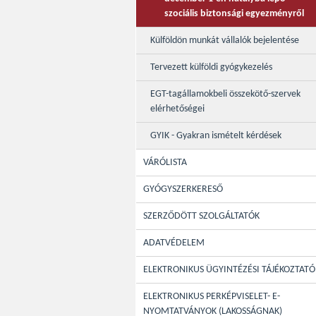
szociális biztonsági egyezményről
Külföldön munkát vállalók bejelentése
Tervezett külföldi gyógykezelés
EGT-tagállamokbeli összekötő-szervek
elérhetőségei
GYIK - Gyakran ismételt kérdések
VÁRÓLISTA
GYÓGYSZERKERESŐ
SZERZŐDÖTT SZOLGÁLTATÓK
ADATVÉDELEM
ELEKTRONIKUS ÜGYINTÉZÉSI TÁJÉKOZTATÓ
ELEKTRONIKUS PERKÉPVISELET- E-
NYOMTATVÁNYOK (LAKOSSÁGNAK)