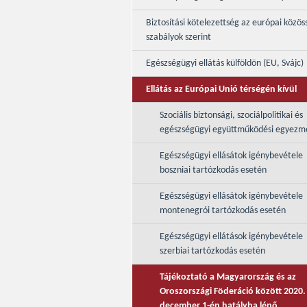
Biztosítási kötelezettség az európai közös
szabályok szerint
Egészségügyi ellátás külföldön (EU, Svájc)
Ellátás az Európai Unió térségén kívül
Szociális biztonsági, szociálpolitikai és
egészségügyi együttműködési egyezm
Egészségügyi ellásátok igénybevétele
boszniai tartózkodás esetén
Egészségügyi ellásátok igénybevétele
montenegrói tartózkodás esetén
Egészségügyi ellátások igénybevétele
szerbiai tartózkodás esetén
Tájékoztató a Magyarország és az
Oroszországi Föderáció között 2020.
december 1-én hatályba lépő