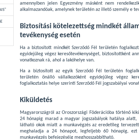
amennyiben jelen Egyezmény másként nem rendelkezik 
alkalmazandóak, amelynek területén az illető személy e te
AIS"
SE
Biztosítási kötelezettség mindkét álla
tevékenység esetén
Ha a biztosított mindkét Szerződő Fél területén foglalkozt
egyidejűleg végez keresőtevékenységet, biztosítottként an
vonatkoznak rá, ahol a lakóhelye van.
Ha a biztosított az egyik Szerződő Fél területén foglal
területén önálló vállalkozóként egyidejűleg végez kere
foglalkoztatás helye szerinti Szerződő Fél jogszabályai vona
Kiküldetés
Magyarországról az Oroszországi Föderációba történő kikü
24 hónapig marad a magyar jogszabályok hatálya alatt
látható okok miatt a munkavégzés az eredetileg tervezett
meghaladja a 24 hónapot, legfeljebb 60 hónapig, ezt
munkavégzés befejezéséig meghosszabbítható.