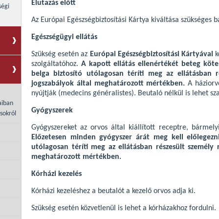
Elutazás előtt
ségi
Az Európai Egészségbiztosítási Kártya kiváltása szükséges 
Egészségügyi ellátás
Szükség esetén az
Európai Egészségbiztosítási Kártyával
k
szolgáltatóhoz.
A kapott ellátás ellenértékét beteg köte
belga biztosító utólagosan téríti meg az ellátásban r
jogszabályok által meghatározott mértékben.
A háziorv
nyújtják (medecins généralistes). Beutaló nélkül is lehet sz
aiban
Gyógyszerek
sokról
Gyógyszereket az orvos által kiállított receptre, bármely
Előzetesen minden gyógyszer árát meg kell előlegezni
utólagosan téríti meg az ellátásban részesült személy r
meghatározott mértékben.
Kórházi kezelés
Kórházi kezeléshez a beutalót a kezelő orvos adja ki.
Szükség esetén közvetlenül is lehet a kórházakhoz fordulni.