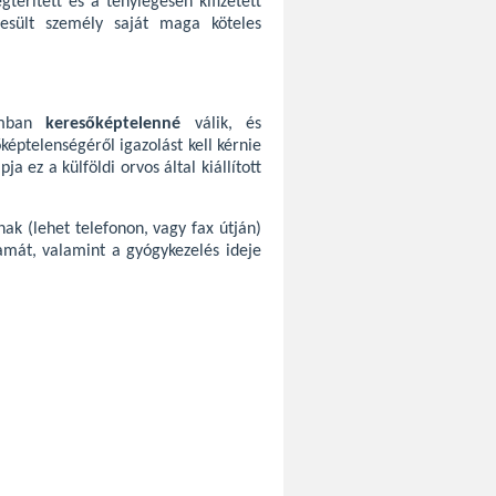
gtérített és a ténylegesen kifizetett
szesült személy saját maga köteles
iumban
keresőképtelenné
válik, és
képtelenségéről igazolást kell kérnie
a ez a külföldi orvos által kiállított
ak (lehet telefonon, vagy fax útján)
amát, valamint a gyógykezelés ideje