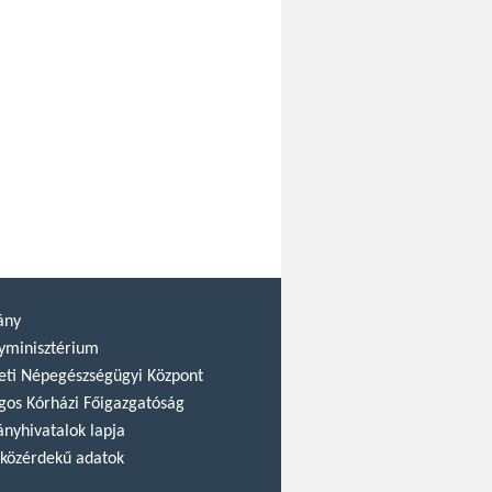
ány
yminisztérium
ti Népegészségügyi Központ
gos Kórházi Főigazgatóság
nyhivatalok lapja
közérdekű adatok