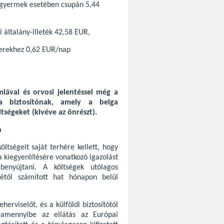
t gyermek esetében csupán 5,44
i általány-illeték 42,58 EUR,
zerekhez 0,62 EUR/nap
mlával és orvosi jelentéssel még a
a biztosítónak, amely a belga
tségeket (kivéve az önrészt).
n
ltségeit saját terhére kellett, hogy
a kiegyenlítésére vonatkozó igazolást
 benyújtani. A költségek utólagos
létől számított hat hónapon belül
erviselőt, és a külföldi biztosítótól
, amennyibe az ellátás az Európai