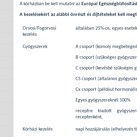
A kórházban be kell mutatni az
Európai Egészségbiztosítás
A kezelésekért az alábbi önrészt és díjtételeket kell megt
Orvosi/Fogorvosi
általában 25%-os, egyes esete
kezelés
Gyógyszerek
A csoport (komoly megbetegedé
B csoport (szükséges gyógyszer
C csoport (kevésbé szükséges 
CS csoport (általános gyógysze
Cx csoport (például hormonáli
Egyes gyógyszereknél 100%
receptre kiadott gyógysz
receptenként,
Kórházi kezelés
napi hozzájárulás (elhelyezés