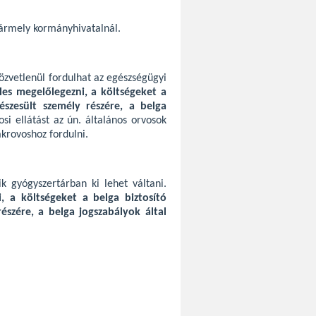
bármely kormányhivatalnál.
özvetlenül fordulhat az egészségügyi
les megelőlegezni, a költségeket a
észesült személy részére, a belga
osi ellátást az ún. általános orvosok
akrovoshoz fordulni.
ik gyógyszertárban ki lehet váltani.
, a költségeket a belga biztosító
észére, a belga jogszabályok által