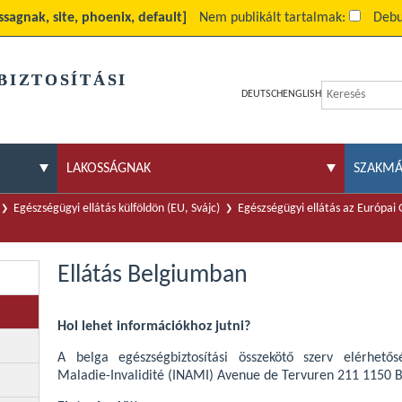
ssagnak, site, phoenix, default]
Nem publikált tartalmak:
Debu
BIZTOSÍTÁSI
DEUTSCH
ENGLISH
LAKOSSÁGNAK
SZAKM
Egészségügyi ellátás külföldön (EU, Svájc)
Egészségügyi ellátás az Európai
Ellátás Belgiumban
Hol lehet információkhoz jutni?
A belga egészségbiztosítási összekötő szerv elérhetős
Maladie-Invalidité (INAMI) Avenue de Tervuren 211 1150