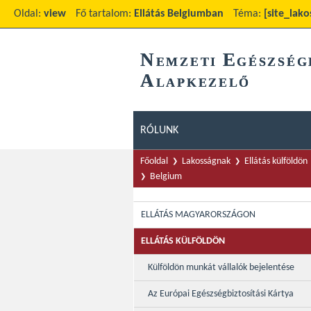
Oldal:
view
Fő tartalom:
Ellátás Belgiumban
Téma:
[site_lako
N
E
EMZETI
GÉSZSÉG
A
LAPKEZELŐ
RÓLUNK
Főoldal
Lakosságnak
Ellátás külföldön
Belgium
ELLÁTÁS MAGYARORSZÁGON
ELLÁTÁS KÜLFÖLDÖN
Külföldön munkát vállalók bejelentése
Az Európai Egészségbiztosítási Kártya