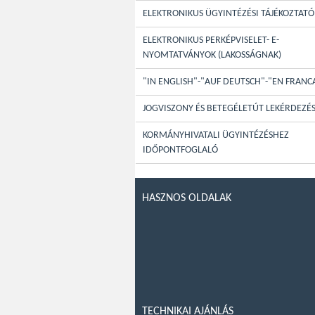
ELEKTRONIKUS ÜGYINTÉZÉSI TÁJÉKOZTATÓ
ELEKTRONIKUS PERKÉPVISELET- E-
NYOMTATVÁNYOK (LAKOSSÁGNAK)
"IN ENGLISH"-"AUF DEUTSCH"-"EN FRANC
JOGVISZONY ÉS BETEGÉLETÚT LEKÉRDEZÉ
KORMÁNYHIVATALI ÜGYINTÉZÉSHEZ
IDŐPONTFOGLALÓ
HASZNOS OLDALAK
TECHNIKAI AJÁNLÁS