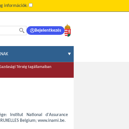
g információk:
Bejelentkezés
ÁNAK
 Gazdasági Térség tagállamaiban
ége: Institut National d'Assurance
 BRUXELLES Belgium; www.inami.be.