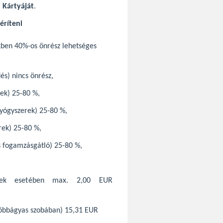
i Kártyáját
.
éríteni
kben 40%-os önrész lehetséges
s) nincs önrész,
ek) 25-80 %,
gyógyszerek) 25-80 %,
rek) 25-80 %,
s fogamzásgátló) 25-80 %,
erek esetében max. 2,00 EUR
 többágyas szobában) 15,31 EUR