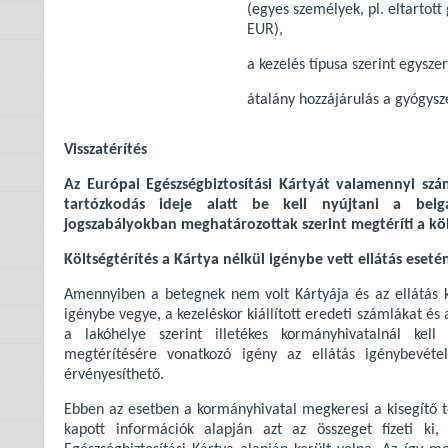
(egyes személyek, pl. eltartot
EUR),
a kezelés típusa szerint egyszer
átalány hozzájárulás a gyógys
Visszatérítés
Az Európai Egészségbiztosítási Kártyát valamennyi szá
tartózkodás ideje alatt be kell nyújtani a belg
jogszabályokban meghatározottak szerint megtéríti a köl
Költségtérítés a Kártya nélkül igénybe vett ellátás eseté
Amennyiben a betegnek nem volt Kártyája és az ellátás kö
igénybe vegye, a kezeléskor kiállított eredeti számlákat és 
a lakóhelye szerint illetékes kormányhivatalnál kell
megtérítésére vonatkozó igény az ellátás igénybevéte
érvényesíthető.
Ebben az esetben a kormányhivatal megkeresi a kisegítő teh
kapott információk alapján azt az összeget fizeti ki