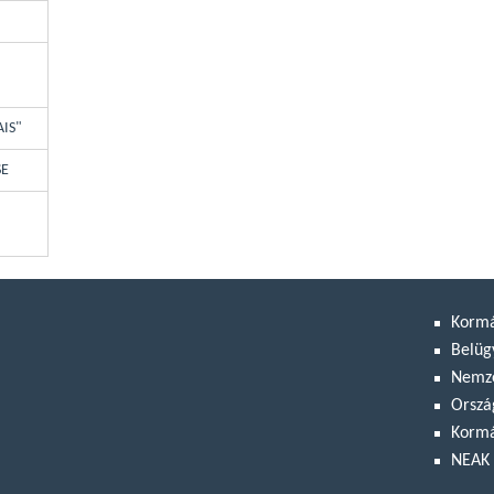
AIS"
SE
Korm
Belüg
Nemze
Orszá
Kormá
NEAK 