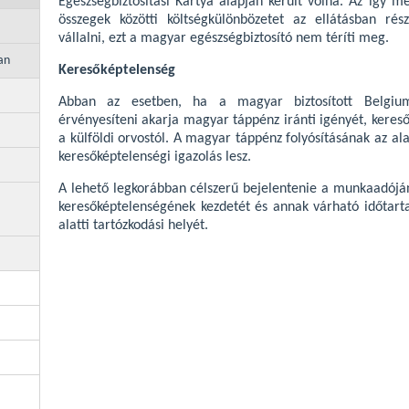
Egészségbiztosítási Kártya alapján került volna. Az így me
összegek közötti költségkülönbözetet az ellátásban ré
vállalni, ezt a magyar egészségbiztosító nem téríti meg.
an
Keresőképtelenség
Abban az esetben, ha a magyar biztosított Belg
érvényesíteni akarja magyar táppénz iránti igényét, kereső
a külföldi orvostól. A magyar táppénz folyósításának az alapj
keresőképtelenségi igazolás lesz.
A lehető legkorábban célszerű bejelentenie a munkaadóján
keresőképtelenségének kezdetét és annak várható időtart
alatti tartózkodási helyét.