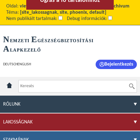
Ugrás a fő tartalomhoz
Ugrás a menühöz
Oldal:
view
Fő tartalom:
Várólista nyilvántartás archívum
Téma:
[site_lakossagnak, site, phoenix, default]
Nem publikált tartalmak:
Debug információk:
N
E
EMZETI
GÉSZSÉGBIZTOSÍTÁSI
A
LAPKEZELŐ
Bejelentkezés
DEUTSCH
ENGLISH
RÓLUNK
LAKOSSÁGNAK
SZAKMÁNAK