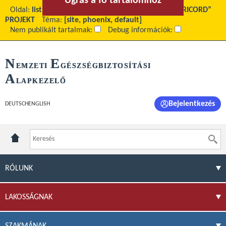
Ugrás a fő tartalomhoz
Ugrás a menühöz
Oldal:
list
Fő tartalom:
EU4H-2024-JA-IBA-10 „CAPRICORD”
PROJEKT
Téma:
[site, phoenix, default]
Nem publikált tartalmak:
Debug információk:
N
E
EMZETI
GÉSZSÉGBIZTOSÍTÁSI
A
LAPKEZELŐ
Bejelentkezés
DEUTSCH
ENGLISH
RÓLUNK
LAKOSSÁGNAK
SZAKMÁNAK