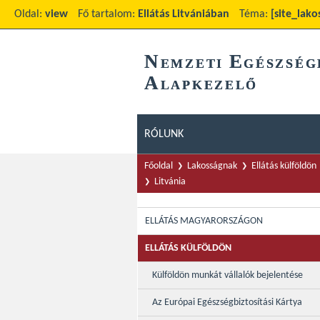
Oldal:
view
Fő tartalom:
Ellátás Litvániában
Téma:
[site_lako
N
E
EMZETI
GÉSZSÉG
A
LAPKEZELŐ
RÓLUNK
Főoldal
Lakosságnak
Ellátás külföldön
Litvánia
ELLÁTÁS MAGYARORSZÁGON
ELLÁTÁS KÜLFÖLDÖN
Külföldön munkát vállalók bejelentése
Az Európai Egészségbiztosítási Kártya