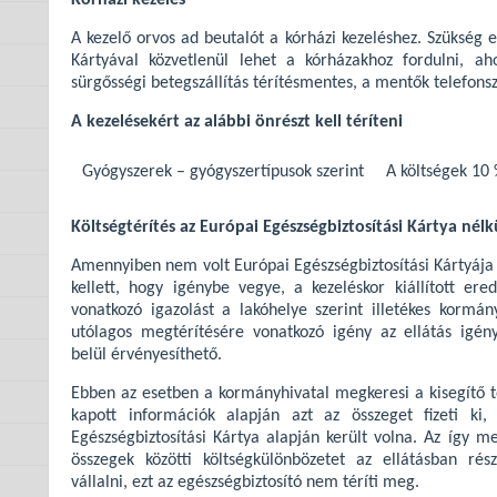
Kórházi kezelés
A kezelő orvos ad beutalót a kórházi kezeléshez. Szükség e
Kártyával közvetlenül lehet a kórházakhoz fordulni, ah
sürgősségi betegszállítás térítésmentes, a mentők telefon
A kezelésekért az alábbi önrészt kell téríteni
Gyógyszerek – gyógyszertípusok szerint
A költségek 10
Költségtérítés az Európai Egészségbiztosítási Kártya nélk
Amennyiben nem volt Európai Egészségbiztosítási Kártyája é
kellett, hogy igénybe vegye, a kezeléskor kiállított ere
vonatkozó igazolást a lakóhelye szerint illetékes kormán
utólagos megtérítésére vonatkozó igény az ellátás igén
belül érvényesíthető.
Ebben az esetben a kormányhivatal megkeresi a kisegítő teh
kapott információk alapján azt az összeget fizeti ki
Egészségbiztosítási Kártya alapján került volna. Az így me
összegek közötti költségkülönbözetet az ellátásban ré
vállalni, ezt az egészségbiztosító nem téríti meg.