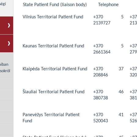
ségi
State Patient Fund (liaison body)
Telephone
Vilnius Territorial Patient Fund
+370 5
+
2139727
213
Kaunas Territorial Patient Fund
+370 5
+
2661364
279
aiban
Klaipėda Territorial Patient Fund
+370 37
+
sokról
208846
320
Šiauliai Territorial Patient Fund
+370 46
+
380738
381
Panevėžys Territorial Patient
+370 41
+
Fund
520043
526