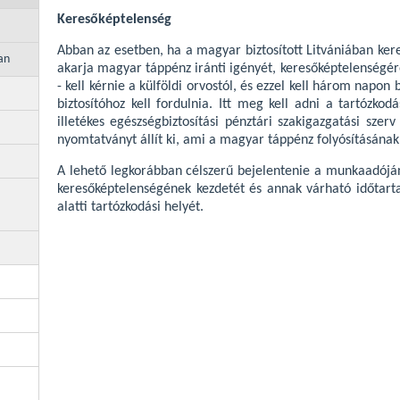
Keresőképtelenség
Abban az esetben, ha a magyar biztosított Litvániában kere
an
akarja magyar táppénz iránti igényét, keresőképtelenségér
- kell kérnie a külföldi orvostól, és ezzel kell három napon 
biztosítóhoz kell fordulnia. Itt meg kell adni a tartózkod
illetékes egészségbiztosítási pénztári szakigazgatási szerv
nyomtatványt állít ki, ami a magyar táppénz folyósításának 
A lehető legkorábban célszerű bejelentenie a munkaadóján
keresőképtelenségének kezdetét és annak várható időtart
alatti tartózkodási helyét.