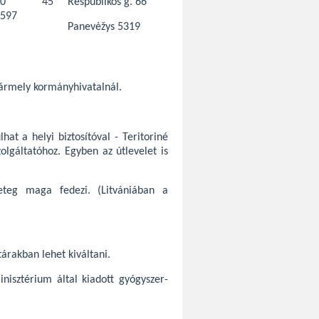
370 45
Respublikos g. 66
597
Panevėžys 5319
bármely kormányhivatalnál.
hat a helyi biztosítóval - Teritoriné
olgáltatóhoz. Egyben az útlevelet is
eteg maga fedezi. (Litvániában a
tárakban lehet kiváltani.
isztérium által kiadott gyógyszer-