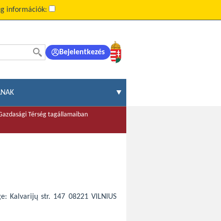
g információk:
Bejelentkezés
ÁNAK
 Gazdasági Térség tagállamaiban
ge: Kalvarijų str. 147 08221 VILNIUS