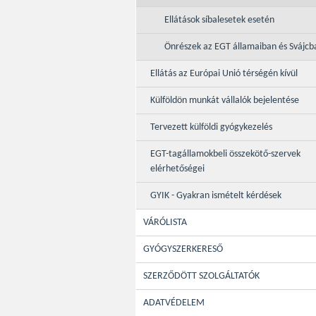
Ellátások síbalesetek esetén
Önrészek az EGT államaiban és Svájcb
Ellátás az Európai Unió térségén kívül
Külföldön munkát vállalók bejelentése
Tervezett külföldi gyógykezelés
EGT-tagállamokbeli összekötő-szervek
elérhetőségei
GYIK - Gyakran ismételt kérdések
VÁRÓLISTA
GYÓGYSZERKERESŐ
SZERZŐDÖTT SZOLGÁLTATÓK
ADATVÉDELEM