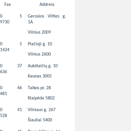
Fax
Address
370 5
Gerosios Vilties g.
9730
1A
Vilnius 2009
370 5
Plačioji g. 10
1424
Vilnius 2600
370 37
Aukštaičių g. 10
636
Kaunas 3005
370 46
Taikos pr. 28
481
Klaipėda 5802
370 41
Vilniaus g. 267
528
Šiauliai 5400