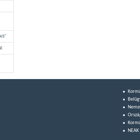
AIS"
SE
Korm
Belüg
Nemze
Orszá
Kormá
NEAK 