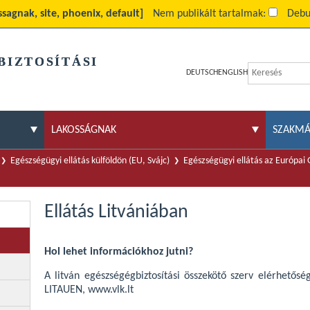
ssagnak, site, phoenix, default]
Nem publikált tartalmak:
Debu
BIZTOSÍTÁSI
DEUTSCH
ENGLISH
LAKOSSÁGNAK
SZAKM
Egészségügyi ellátás külföldön (EU, Svájc)
Egészségügyi ellátás az Európai
Ellátás Litvániában
Hol lehet információkhoz jutni?
A litván egészségégbiztosítási összekötő szerv elérhetősé
LITAUEN, www.vlk.lt