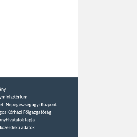
ány
yminisztérium
ti Népegészségügyi Központ
gos Kórházi Főigazgatóság
nyhivatalok lapja
közérdekű adatok