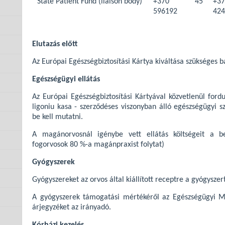
State Patient Fund (liaison body)
+370 45
+
596192
424
Elutazás előtt
Az Európai Egészségbiztosítási Kártya kiváltása szükséges 
Egészségügyi ellátás
Az Európai Egészségbiztosítási Kártyával közvetlenül fordul
ligoniu kasa - szerződéses viszonyban álló egészségügyi sz
be kell mutatni.
A magánorvosnál igénybe vett ellátás költségeit a b
fogorvosok 80 %-a magánpraxist folytat)
Gyógyszerek
Gyógyszereket az orvos által kiállított receptre a gyógyszer
A gyógyszerek támogatási mértékéről az Egészségügyi Min
árjegyzéket az irányadó.