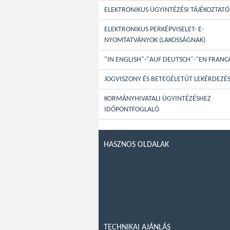
ELEKTRONIKUS ÜGYINTÉZÉSI TÁJÉKOZTATÓ
ELEKTRONIKUS PERKÉPVISELET- E-
NYOMTATVÁNYOK (LAKOSSÁGNAK)
"IN ENGLISH"-"AUF DEUTSCH"-"EN FRANC
JOGVISZONY ÉS BETEGÉLETÚT LEKÉRDEZÉ
KORMÁNYHIVATALI ÜGYINTÉZÉSHEZ
IDŐPONTFOGLALÓ
HASZNOS OLDALAK
TECHNIKAI AJÁNLÁS