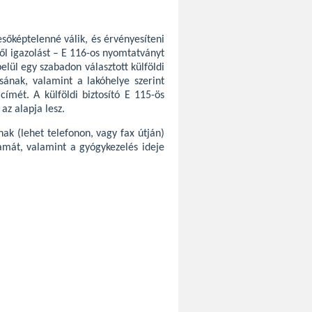
sőképtelenné válik, és érvényesíteni
ől igazolást – E 116-os nyomtatványt
belül egy szabadon választott külföldi
ásának, valamint a lakóhelye szerint
 címét. A külföldi biztosító E 115-ös
az alapja lesz.
ak (lehet telefonon, vagy fax útján)
amát, valamint a gyógykezelés ideje