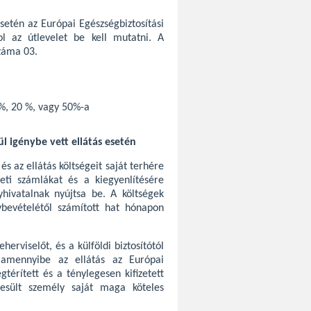
setén az Európai Egészségbiztosítási
ol az útlevelet be kell mutatni. A
száma 03.
 %, 20 %, vagy 50%-a
ül igénybe vett ellátás esetén
s az ellátás költségeit saját terhére
deti számlákat és a kiegyenlítésére
yhivatalnak nyújtsa be. A költségek
ybevételétől számított hat hónapon
erviselőt, és a külföldi biztosítótól
, amennyibe az ellátás az Európai
gtérített és a ténylegesen kifizetett
szesült személy saját maga köteles