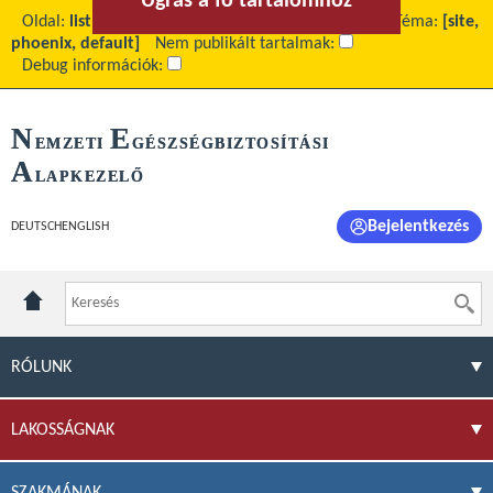
Ugrás a fő tartalomhoz
Ugrás a menühöz
Oldal:
list
Fő tartalom:
2015 - Uniós eljárásrend
Téma:
[site,
phoenix, default]
Nem publikált tartalmak:
Debug információk:
N
E
EMZETI
GÉSZSÉGBIZTOSÍTÁSI
A
LAPKEZELŐ
Bejelentkezés
DEUTSCH
ENGLISH
RÓLUNK
LAKOSSÁGNAK
SZAKMÁNAK