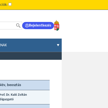
ciók:
Bejelentkezés
ÁNAK
Név, beosztás
Prof. Dr. Kaló Zoltán
főigazgató