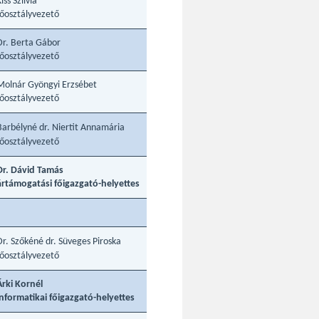
iss Szilvia
főosztályvezető
Dr. Berta Gábor
főosztályvezető
Molnár Gyöngyi Erzsébet
főosztályvezető
Barbélyné dr. Niertit Annamária
főosztályvezető
Dr. Dávid Tamás
ártámogatási főigazgató-helyettes
Dr. Szőkéné dr. Süveges Piroska
főosztályvezető
Árki Kornél
informatikai főigazgató-helyettes