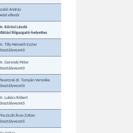
Szabó András
belső ellenőr
Dr. Kőrösi László
ellátási főigazgató-helyettes
Dr. Tilly-Németh Eszter
főosztályvezető
Dr. Gerendy Péter
főosztályvezető
Plavetzné dr. Tompán Veronika
főosztályvezető
Dr. Lukács Róbert
főosztályvezető
Vincziczki Áron Zoltán
főosztályvezető