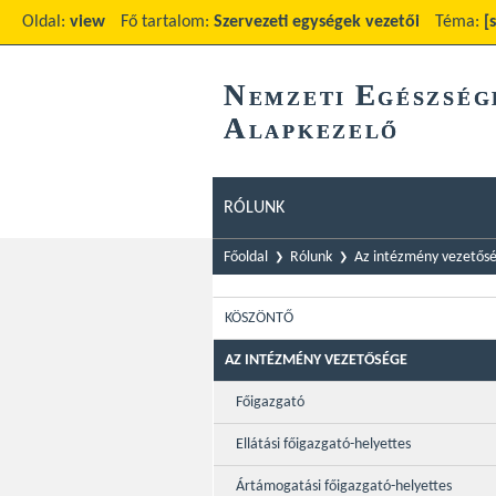
Oldal:
view
Fő tartalom:
Szervezeti egységek vezetői
Téma:
[
N
E
EMZETI
GÉSZSÉG
A
LAPKEZELŐ
RÓLUNK
Főoldal
Rólunk
Az intézmény vezetős
KÖSZÖNTŐ
AZ INTÉZMÉNY VEZETŐSÉGE
Főigazgató
Ellátási főigazgató-helyettes
Ártámogatási főigazgató-helyettes