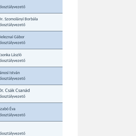
főosztályvezető
Dr. Szomolányi Borbála
főosztályvezető
Beleznai Gábor
főosztályvezető
Csonka László
főosztályvezető
Jánosi István
főosztályvezető
Dr. Csák Csanád
főosztályvezető
Szabó Éva
főosztályvezető
főosztályvezető