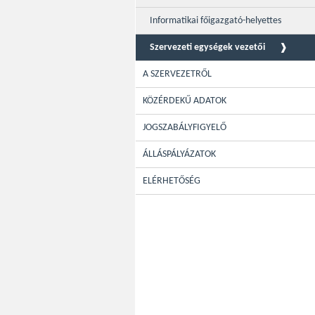
Informatikai főigazgató-helyettes
Szervezeti egységek vezetői
A SZERVEZETRŐL
KÖZÉRDEKŰ ADATOK
JOGSZABÁLYFIGYELŐ
ÁLLÁSPÁLYÁZATOK
ELÉRHETŐSÉG