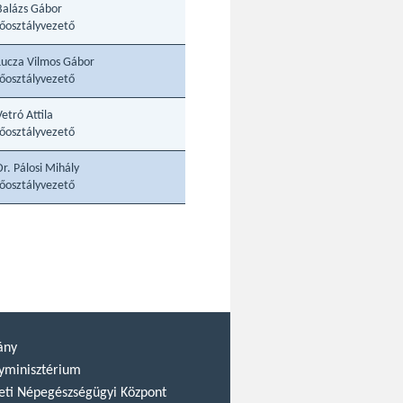
Balázs Gábor
főosztályvezető
Lucza Vilmos Gábor
főosztályvezető
Vetró Attila
főosztályvezető
Dr. Pálosi Mihály
főosztályvezető
ány
yminisztérium
ti Népegészségügyi Központ