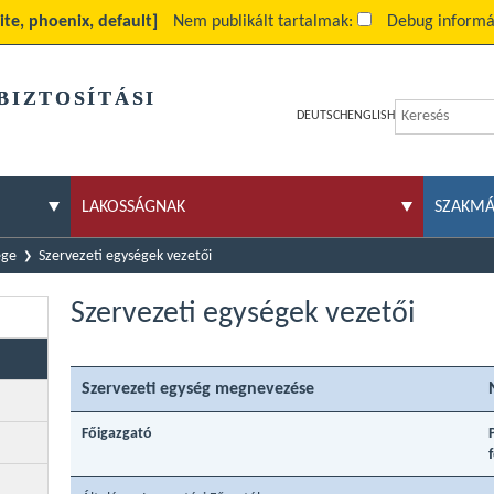
site, phoenix, default]
Nem publikált tartalmak:
Debug informá
BIZTOSÍTÁSI
DEUTSCH
ENGLISH
LAKOSSÁGNAK
SZAKM
ége
Szervezeti egységek vezetői
Szervezeti egységek vezetői
Szervezeti egység megnevezése
Főigazgató