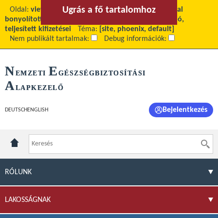
Ugrás a fő tartalomhoz
Ugrás a menühöz
Oldal:
view
Fő tartalom:
Az EU-s társfinanszírozással
bonyolított pályázatok 100 millió forintot meghaladó,
teljesített kifizetései
Téma:
[site, phoenix, default]
Nem publikált tartalmak:
Debug információk:
N
E
EMZETI
GÉSZSÉGBIZTOSÍTÁSI
A
LAPKEZELŐ
Bejelentkezés
DEUTSCH
ENGLISH
RÓLUNK
LAKOSSÁGNAK