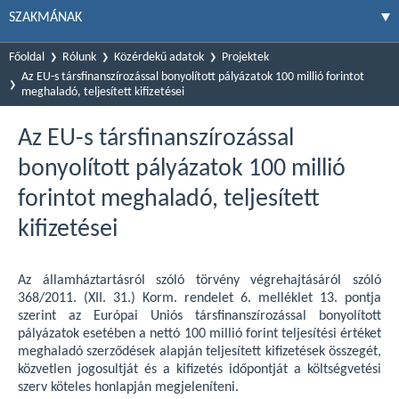
SZAKMÁNAK
Főoldal
Rólunk
Közérdekű adatok
Projektek
Az EU-s társfinanszírozással bonyolított pályázatok 100 millió forintot
meghaladó, teljesített kifizetései
Az EU-s társfinanszírozással
bonyolított pályázatok 100 millió
forintot meghaladó, teljesített
kifizetései
Az államháztartásról szóló törvény végrehajtásáról szóló
368/2011. (XII. 31.) Korm. rendelet 6. melléklet 13. pontja
szerint az Európai Uniós társfinanszírozással bonyolított
pályázatok esetében a nettó 100 millió forint teljesítési értéket
meghaladó szerződések alapján teljesített kifizetések összegét,
közvetlen jogosultját és a kifizetés időpontját a költségvetési
szerv köteles honlapján megjeleníteni.