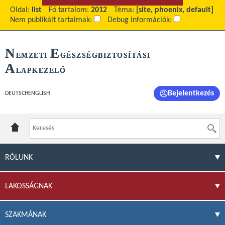
Oldal:
list
Fő tartalom:
2012
Téma:
[site, phoenix, default]
Nem publikált tartalmak:
Debug információk:
N
E
EMZETI
GÉSZSÉGBIZTOSÍTÁSI
A
LAPKEZELŐ
Bejelentkezés
DEUTSCH
ENGLISH
RÓLUNK
LAKOSSÁGNAK
SZAKMÁNAK