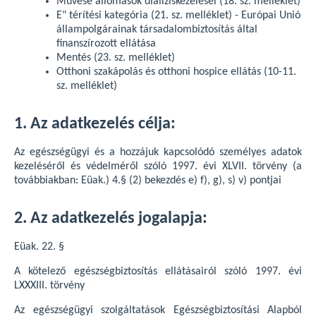
Művese állomások dialíziskezelései (18. sz. melléklet)
E" térítési kategória (21. sz. melléklet) - Európai Unió
állampolgárainak társadalombiztosítás által
finanszírozott ellátása
Mentés (23. sz. melléklet)
Otthoni szakápolás és otthoni hospice ellátás (10-11.
sz. melléklet)
1. Az adatkezelés célja:
Az egészségügyi és a hozzájuk kapcsolódó személyes adatok
kezeléséről és védelméről szóló 1997. évi XLVII. törvény (a
továbbiakban: Eüak.) 4.§ (2) bekezdés e) f), g), s) v) pontjai
2. Az adatkezelés jogalapja:
Eüak. 22. §
A kötelező egészségbiztosítás ellátásairól szóló 1997. évi
LXXXIII. törvény
Az egészségügyi szolgáltatások Egészségbiztosítási Alapból