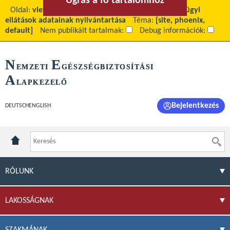
Ugrás a fő tartalomhoz
Ugrás a menühöz
Oldal:
view
Fő tartalom:
A finanszírozott egészségügyi
ellátások adatainak nyilvántartása
Téma:
[site, phoenix,
default]
Nem publikált tartalmak:
Debug információk:
N
E
EMZETI
GÉSZSÉGBIZTOSÍTÁSI
A
LAPKEZELŐ
Bejelentkezés
DEUTSCH
ENGLISH
RÓLUNK
LAKOSSÁGNAK
SZAKMÁNAK