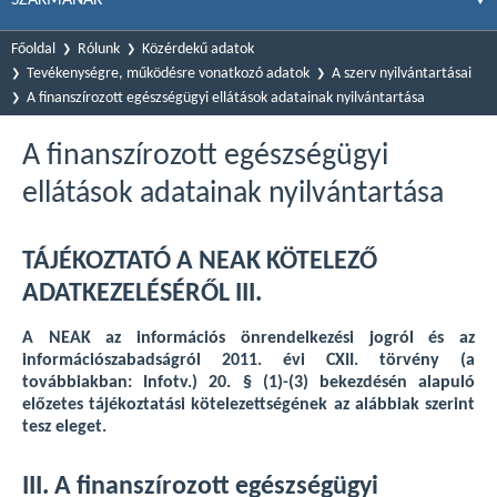
Főoldal
Rólunk
Közérdekű adatok
Tevékenységre, működésre vonatkozó adatok
A szerv nyilvántartásai
A finanszírozott egészségügyi ellátások adatainak nyilvántartása
A finanszírozott egészségügyi
ellátások adatainak nyilvántartása
TÁJÉKOZTATÓ A NEAK KÖTELEZŐ
ADATKEZELÉSÉRŐL III.
A NEAK az információs önrendelkezési jogról és az
információszabadságról 2011. évi CXII. törvény (a
továbbiakban: Infotv.) 20. § (1)-(3) bekezdésén alapuló
előzetes tájékoztatási kötelezettségének az alábbiak szerint
tesz eleget.
III. A finanszírozott egészségügyi