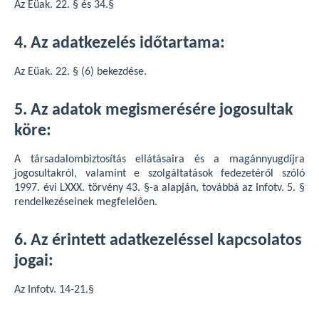
Az Eüak. 22. § és 34.§
4. Az adatkezelés időtartama:
Az Eüak. 22. § (6) bekezdése.
5. Az adatok megismerésére jogosultak
köre:
A társadalombiztosítás ellátásaira és a magánnyugdíjra
jogosultakról, valamint e szolgáltatások fedezetéről szóló
1997. évi LXXX. törvény 43. §-a alapján, továbbá az Infotv. 5. §
rendelkezéseinek megfelelően.
6. Az érintett adatkezeléssel kapcsolatos
jogai:
Az Infotv. 14-21.§