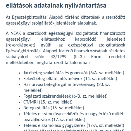
ellátások adatainak nyilvántartása
Az Egészségbiztosítási Alapból történő kifizetések a szerződött
egészségügyi szolgáltatók jelentésein alapulnak.
A NEAK a szerződött egészségügyi szolgáltatók finanszírozott
egészségügyi ellátásokhoz kapcsolódó jelenéseit
(rekordképeket) gyűjti, az egészségügyi szolgáltatások
Egészségbiztosítási Alapból történő finanszírozásának részletes
szabályairól szóló 43/1999. (III.3.) Korm. rendelet
mellékleteiben meghatározott tartalommal:
Járóbeteg szakellátás és gondozók (6/A. sz. melléklet)
Fekvőbeteg-ellátó intézmények (14. sz. melléklet)
Háziorvosi betegforgalmi tevékenység (20. sz.
melléklet)
Fogászati szakrendelések (6/B. sz. melléklet)
CT/MRI (15. sz. melléklet)
Betegszállítás (16. sz. melléklet)
Tételes elszámolású eszközök és a nagy értékű műtéti
beavatkozások (17. sz. melléklet)
Tételes elszámolású gyógyszerek (17/A. sz. melléklet)