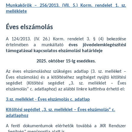
Munkakörök – 256/2013. (VII. 5.) Korm. rendelet 1. sz.
melléklete
Éves elszámolás
A 124/2013. (IV. 26.) Korm. rendelet 3. § (4) bekezdése
értelmében a munkáltató
éves jövedelemkiegészítési
támogatással kapcsolatos elszámolási határideje
2025. október 15-ig esedékes.
Az éves elszámoláshoz szükséges adatlap (3. sz. melléket –
Éves elszámolás) és a kitöltéséhez segítséget nyújtó kitöltési
segédlet (Kitöltési segédlet „3. sz. melléklet – Éves
elszámolás” c. adatlaphoz) az alábbi linkre kattintva érhető el:
3.sz. melléklet - Éves elszámolás c. adatlap
Kitöltési segédlet „3. sz. melléklet – Éves elszámolás” c.
adatlaphoz
A fenti dokumentumok elérhetők továbbá a JKR Rendszer