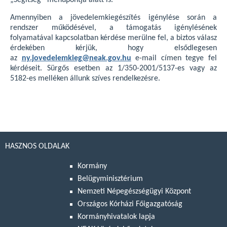
„Segítség” menüpontja alatt is.
Amennyiben a jövedelemkiegészítés igénylése során a
rendszer működésével, a támogatás igénylésének
folyamatával kapcsolatban kérdése merülne fel, a biztos válasz
érdekében kérjük, hogy elsődlegesen
az
ny.jovedelemkieg@neak.gov.hu
e-mail címen tegye fel
kérdéseit. Sürgős esetben az 1/350-2001/5137-es vagy az
5182-es melléken állunk szíves rendelkezésre.
HASZNOS OLDALAK
Kormány
Belügyminisztérium
Nemzeti Népegészségügyi Központ
Országos Kórházi Főigazgatóság
Kormányhivatalok lapja