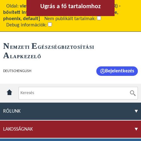
Ugrás a fő tartalomhoz
Ugrás a menühöz
Oldal:
view
Fő tartalom:
Jövedelemkiegészítés (JKR) -
bővített intézményi kör
Téma:
[site_szakmanak, site,
phoenix, default]
Nem publikált tartalmak:
Debug információk:
N
E
EMZETI
GÉSZSÉGBIZTOSÍTÁSI
A
LAPKEZELŐ
Bejelentkezés
DEUTSCH
ENGLISH
RÓLUNK
LAKOSSÁGNAK