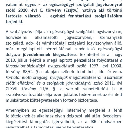
valamint egyes – az egészségügyi szolgálati jogviszonyról
szóló 2020. évi C. törvény (Eszjtv.) hatálya alá történő
tartozás választó – egyházi fenntartású szolgáltatókra
terjed ki.
A szabályozás célja az egészségügyi szolgálati jogviszonyban,
honvédelmi alkalmazotti jogviszonyban, kormányzati
szolgálati, adó- és vámhatósági szolgálati jogviszonyban álló,
már megállapított pénzellátással rendelkező egészségügyi
dolgozó
jövedelmének kiegészítése
, tekintettel arra, hogy
2013. július 1-jétől a megállapított
pénzellátás
folyósítását
a
társadalombiztosítási nyugellátásról szóló
1997. évi LXXXI.
törvény 83/C. §-a alapján szüneteltetni kell, ide értve
a
korhatár előtti öregségi nyugdíjak megszüntetéséről, a korhatár
előtti ellátásról és a szolgálati járandóságról szóló
2011. évi
CLXVII. törvény 11/A. § -a szerinti szüneteltetést is. A
szabályozás további célja ezen juttatás fedezetének az érintett
munkáltatók költségvetésében történő biztosítása.
Amennyiben az egészségügyi intézmény megfelel a fenti
feltételeknek és alkalmaz olyan dolgozót, aki után jövedelem-
kiegészítési támogatás igényelhető, az a JKR rendszerben
regisztrálhat a támogatási igény benyújtásához.