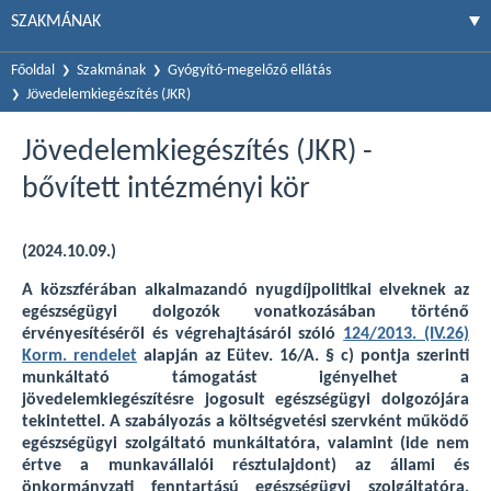
SZAKMÁNAK
Főoldal
Szakmának
Gyógyító-megelőző ellátás
Jövedelemkiegészítés (JKR)
Jövedelemkiegészítés (JKR) -
bővített intézményi kör
(2024.10.09.)
A közszférában alkalmazandó nyugdíjpolitikai elveknek az
egészségügyi dolgozók vonatkozásában történő
érvényesítéséről és végrehajtásáról szóló
124/2013. (IV.26)
Korm. rendelet
alapján az Eütev. 16/A. § c) pontja szerinti
munkáltató támogatást igényelhet a
jövedelemkiegészítésre jogosult egészségügyi dolgozójára
tekintettel. A szabályozás a költségvetési szervként működő
egészségügyi szolgáltató munkáltatóra, valamint (ide nem
értve a munkavállalói résztulajdont) az állami és
önkormányzati fenntartású egészségügyi szolgáltatóra,