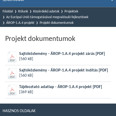
Főoldal
Rólunk
Közérdekű adatok
Projektek
Az Európai Unió támogatásával megvalósuló fejlesztések
ÁROP-1.A.4 projekt
Projekt dokumentumok
Projekt dokumentumok
Sajtóközlemény - ÁROP-1.A.4 projekt zárás
[PDF]
[560 kB]
Sajtóközlemény - ÁROP-1.A.4 projekt indítás
[PDF]
[560 kB]
Tájékoztató adatlap - ÁROP-1.A.4 projekt
[PDF]
[369 kB]
HASZNOS OLDALAK