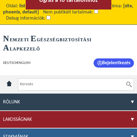
Ugrás a fő tartalomhoz
Ugrás a menühöz
Oldal:
list
Fő tartalom:
Projekt dokumentumok
Téma:
[site,
phoenix, default]
Nem publikált tartalmak:
Debug információk:
N
E
EMZETI
GÉSZSÉGBIZTOSÍTÁSI
A
LAPKEZELŐ
Bejelentkezés
DEUTSCH
ENGLISH
RÓLUNK
LAKOSSÁGNAK
SZAKMÁNAK