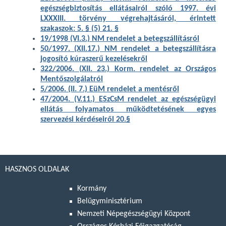
egészségbiztosítás ellátásairól szóló 1997. évi
LXXXIII. törvény végrehajtásáról, érintett
szakaszok: 5. § (5) 21. §
19/1998 (VI.3.) NM rendelet a betegszállításról
50/1997. (XII.17.) NM rendelet a betegszállításra
jogosító kúraszerű kezelésekről
322/2006. (XII. 23.) Korm. rendelet az Országos
Mentőszolgálatról
5/2006. (II. 7.) EüM rendelet a mentésről
47/2004. (V.11.) ESzCsM rendelet az egészségügyi
ellátás folyamatos működtetésének egyes
szervezési kérdéseiről 20.§
HASZNOS OLDALAK
Kormány
Belügyminisztérium
Nemzeti Népegészségügyi Központ