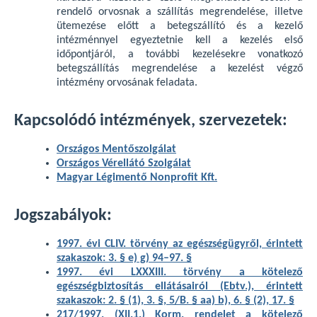
rendelő orvosnak a szállítás megrendelése, illetve
ütemezése előtt a betegszállító és a kezelő
intézménnyel egyeztetnie kell a kezelés első
időpontjáról, a további kezelésekre vonatkozó
betegszállítás megrendelése a kezelést végző
intézmény orvosának feladata.
Kapcsolódó intézmények, szervezetek:
Országos Mentőszolgálat
Országos Vérellátó Szolgálat
Magyar Légimentő Nonprofit Kft.
Jogszabályok:
1997. évi CLIV. törvény az egészségügyről, érintett
szakaszok: 3. § e) g) 94–97. §
1997. évi LXXXIII. törvény a kötelező
egészségbiztosítás ellátásairól (Ebtv.), érintett
szakaszok: 2. § (1), 3. §, 5/B. § aa) b), 6. § (2), 17. §
217/1997. (XII.1.) Korm. rendelet a kötelező