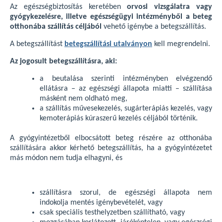
Az egészségbiztosítás keretében
orvosi vizsgálatra vagy
gyógykezelésre, illetve egészségügyi intézményből a beteg
otthonába szállítás céljából
vehető igénybe a betegszállítás.
A betegszállítást
betegszállítási utalványon
kell megrendelni.
Az jogosult betegszállításra, aki:
a beutalása szerinti intézményben elvégzendő
ellátásra – az egészségi állapota miatti – szállítása
másként nem oldható meg,
a szállítás művesekezelés, sugárterápiás kezelés, vagy
kemoterápiás kúraszerű kezelés céljából történik.
A gyógyintézetből elbocsátott beteg részére az otthonába
szállítására akkor kérhető betegszállítás, ha a gyógyintézetet
más módon nem tudja elhagyni, és
szállításra szorul, de egészségi állapota nem
indokolja mentés igénybevételét, vagy
csak speciális testhelyzetben szállítható, vagy