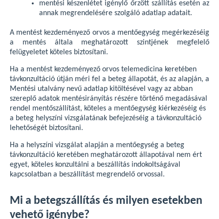
mentési készenlétet igénylő őrzött szállítás esetén az
annak megrendelésére szolgáló adatlap adatait.
A mentést kezdeményező orvos a mentőegység megérkezéséig
a mentés általa meghatározott szintjének megfelelő
felügyeletet köteles biztosítani.
Ha a mentést kezdeményező orvos telemedicina keretében
távkonzultáció útján méri fel a beteg állapotát, és az alapján, a
Mentési utalvány nevű adatlap kitöltésével vagy az abban
szereplő adatok mentésirányítás részére történő megadásával
rendel mentőszállítást, köteles a mentőegység kiérkezéséig és
a beteg helyszíni vizsgálatának befejezéséig a távkonzultáció
lehetőségét biztosítani.
Ha a helyszíni vizsgálat alapján a mentőegység a beteg
távkonzultáció keretében meghatározott állapotával nem ért
egyet, köteles konzultálni a beszállítás indokoltságával
kapcsolatban a beszállítást megrendelő orvossal.
Mi a betegszállítás és milyen esetekben
vehető igénybe?