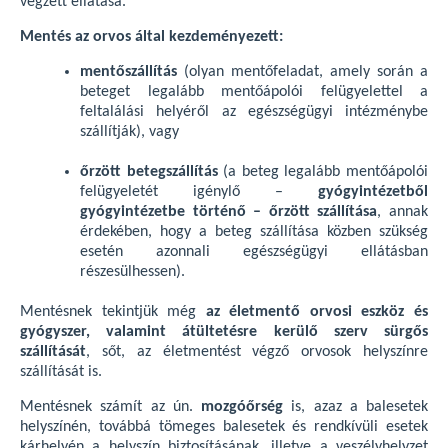
végzett ellátása.
Mentés az orvos által kezdeményezett:
mentőszállítás
(olyan mentőfeladat, amely során a
beteget legalább mentőápolói felügyelettel a
feltalálási helyéről az egészségügyi intézménybe
szállítják), vagy
őrzött betegszállítás
(a beteg legalább mentőápolói
felügyeletét igénylő –
gyógyintézetből
gyógyintézetbe történő – őrzött szállítása
, annak
érdekében, hogy a beteg szállítása közben szükség
esetén azonnali egészségügyi ellátásban
részesülhessen).
Mentésnek tekintjük még
az életmentő orvosi eszköz és
gyógyszer, valamint átültetésre kerülő szerv sürgős
szállítását
, sőt, az életmentést végző orvosok helyszínre
szállítását is.
Mentésnek számít az ún.
mozgóőrség
is, azaz a balesetek
helyszínén, továbbá tömeges balesetek és rendkívüli esetek
kárhelyén a helyszín biztosításának, illetve a veszélyhelyzet