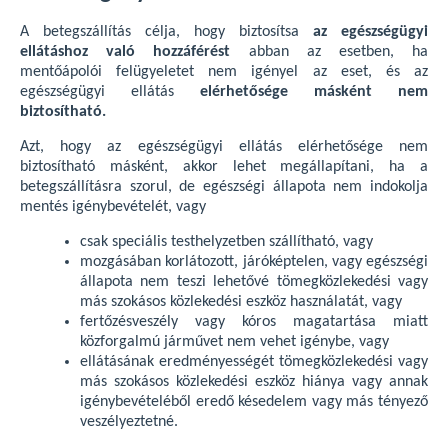
A betegszállítás célja, hogy biztosítsa
az egészségügyi
ellátáshoz való hozzáférést
abban az esetben, ha
mentőápolói felügyeletet nem igényel az eset, és az
egészségügyi ellátás
elérhetősége másként nem
biztosítható.
Azt, hogy az egészségügyi ellátás elérhetősége nem
biztosítható másként, akkor lehet megállapítani, ha a
betegszállításra szorul, de egészségi állapota nem indokolja
mentés igénybevételét, vagy
csak speciális testhelyzetben szállítható, vagy
mozgásában korlátozott, járóképtelen, vagy egészségi
állapota nem teszi lehetővé tömegközlekedési vagy
más szokásos közlekedési eszköz használatát, vagy
fertőzésveszély vagy kóros magatartása miatt
közforgalmú járművet nem vehet igénybe, vagy
ellátásának eredményességét tömegközlekedési vagy
más szokásos közlekedési eszköz hiánya vagy annak
igénybevételéből eredő késedelem vagy más tényező
veszélyeztetné.