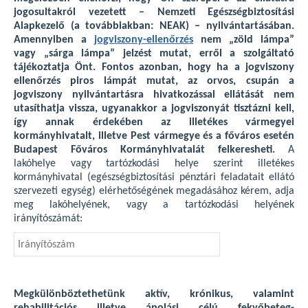
jogosultakról vezetett – Nemzeti Egészségbiztosítási
Alapkezelő (a továbbiakban: NEAK) – nyilvántartásában.
Amennyiben a
jogviszony-ellenőrzés
nem „zöld lámpa”
vagy „sárga lámpa” jelzést mutat, erről a szolgáltató
tájékoztatja Önt. Fontos azonban, hogy ha a jogviszony
ellenőrzés piros lámpát mutat, az orvos, csupán a
jogviszony nyilvántartásra hivatkozással ellátását nem
utasíthatja vissza, ugyanakkor a jogviszonyát tisztázni kell,
így annak érdekében az illetékes vármegyei
kormányhivatalt, illetve Pest vármegye és a főváros esetén
Budapest Főváros Kormányhivatalát felkeresheti.
A
lakóhelye vagy tartózkodási helye szerint illetékes
kormányhivatal (egészségbiztosítási pénztári feladatait ellátó
szervezeti egység) elérhetőségének megadásához kérem, adja
meg lakóhelyének, vagy a tartózkodási helyének
irányítószámát:
Megkülönböztethetünk aktív, krónikus, valamint