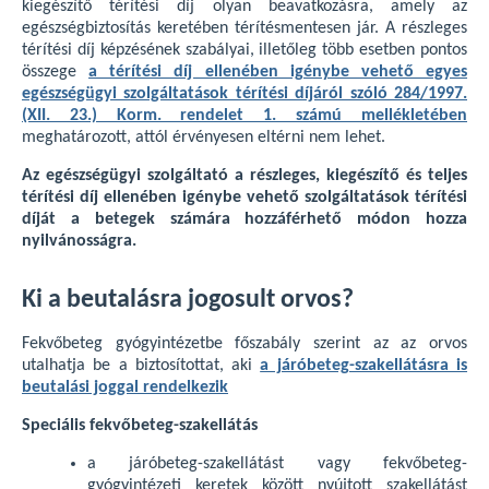
kiegészítő térítési díj olyan beavatkozásra, amely az
egészségbiztosítás keretében térítésmentesen jár. A részleges
térítési díj képzésének szabályai, illetőleg több esetben pontos
összege
a térítési díj ellenében igénybe vehető egyes
egészségügyi szolgáltatások térítési díjáról szóló 284/1997.
(XII. 23.) Korm. rendelet 1. számú mellékletében
meghatározott, attól érvényesen eltérni nem lehet.
Az egészségügyi szolgáltató a részleges, kiegészítő és teljes
térítési díj ellenében igénybe vehető szolgáltatások térítési
díját a betegek számára hozzáférhető módon hozza
nyilvánosságra.
Ki a beutalásra jogosult orvos?
Fekvőbeteg gyógyintézetbe főszabály szerint az az orvos
utalhatja be a biztosítottat, aki
a járóbeteg-szakellátásra is
beutalási joggal rendelkezik
Speciális fekvőbeteg-szakellátás
a járóbeteg-szakellátást vagy fekvőbeteg-
gyógyintézeti keretek között nyújtott szakellátást