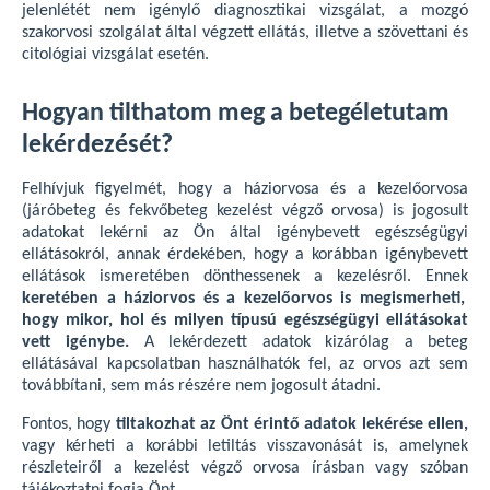
jelenlétét nem igénylő diagnosztikai vizsgálat, a mozgó
szakorvosi szolgálat által végzett ellátás, illetve a szövettani és
citológiai vizsgálat esetén.
Hogyan tilthatom meg a betegéletutam
lekérdezését?
Felhívjuk figyelmét, hogy a háziorvosa és a kezelőorvosa
(járóbeteg és fekvőbeteg kezelést végző orvosa) is jogosult
adatokat lekérni az Ön által igénybevett egészségügyi
ellátásokról, annak érdekében, hogy a korábban igénybevett
ellátások ismeretében dönthessenek a kezelésről. Ennek
keretében a háziorvos és a kezelőorvos is megismerheti,
hogy mikor, hol és milyen típusú egészségügyi ellátásokat
vett igénybe.
A lekérdezett adatok kizárólag a beteg
ellátásával kapcsolatban használhatók fel, az orvos azt sem
továbbítani, sem más részére nem jogosult átadni.
Fontos, hogy
tiltakozhat az Önt érintő adatok lekérése ellen,
vagy kérheti a korábbi letiltás visszavonását is, amelynek
részleteiről a kezelést végző orvosa írásban vagy szóban