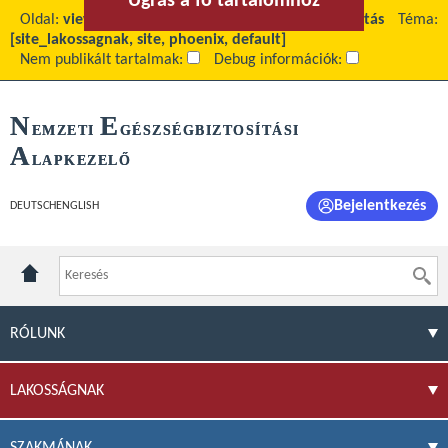
Ugrás a fő tartalomhoz
Ugrás a menühöz
Oldal:
view
Fő tartalom:
Fekvőbeteg (kórházi) ellátás
Téma:
[site_lakossagnak, site, phoenix, default]
Nem publikált tartalmak:
Debug információk:
N
E
EMZETI
GÉSZSÉGBIZTOSÍTÁSI
A
LAPKEZELŐ
Bejelentkezés
DEUTSCH
ENGLISH
RÓLUNK
LAKOSSÁGNAK
SZAKMÁNAK