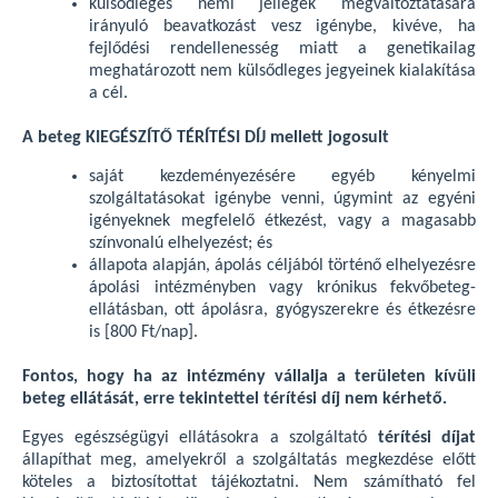
külsődleges nemi jellegek megváltoztatására
irányuló beavatkozást vesz igénybe, kivéve, ha
fejlődési rendellenesség miatt a genetikailag
meghatározott nem külsődleges jegyeinek kialakítása
a cél.
A beteg KIEGÉSZÍTŐ TÉRÍTÉSI DÍJ mellett jogosult
saját kezdeményezésére egyéb kényelmi
szolgáltatásokat igénybe venni, úgymint az egyéni
igényeknek megfelelő étkezést, vagy a magasabb
színvonalú elhelyezést; és
állapota alapján, ápolás céljából történő elhelyezésre
ápolási intézményben vagy krónikus fekvőbeteg-
ellátásban, ott ápolásra, gyógyszerekre és étkezésre
is [800 Ft/nap].
Fontos, hogy ha az intézmény vállalja a területen kívüli
beteg ellátását, erre tekintettel térítési díj nem kérhető.
Egyes egészségügyi ellátásokra a szolgáltató
térítési díjat
állapíthat meg, amelyekről a szolgáltatás megkezdése előtt
köteles a biztosítottat tájékoztatni. Nem számítható fel