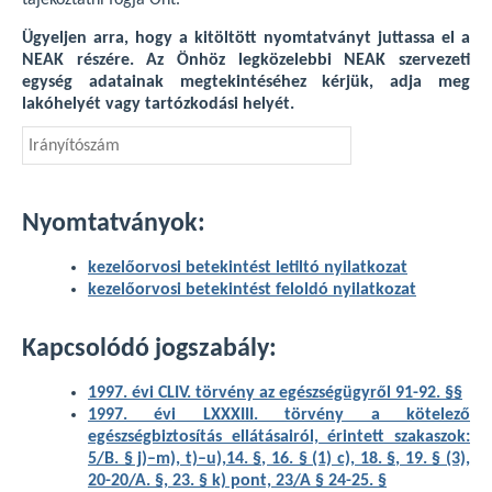
tájékoztatni fogja Önt.
Ügyeljen arra, hogy a kitöltött nyomtatványt juttassa el a
NEAK részére. Az Önhöz legközelebbi NEAK szervezeti
egység adatainak megtekintéséhez kérjük, adja meg
lakóhelyét vagy tartózkodási helyét.
Nyomtatványok:
kezelőorvosi betekintést letiltó nyilatkozat
kezelőorvosi betekintést feloldó nyilatkozat
Kapcsolódó jogszabály:
1997. évi CLIV. törvény az egészségügyről 91-92. §§
1997. évi LXXXIII. törvény a kötelező
egészségbiztosítás ellátásairól, érintett szakaszok:
5/B. § j)–m), t)–u),
14. §, 16. § (1) c), 18. §, 19. § (3),
20-20/A. §, 23. § k) pont, 23/A § 24-25. §