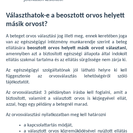
Választhatok-e a beosztott orvos helyett
másik orvost?
A beteget orvos választási jog illeti meg, ennek keretében joga
van az egészségügyi intézmény munkarendje szerint a beteg
ellátására
beosztott orvos helyett másik orvost választani,
amennyiben azt a biztosított egészségi állapota által indokolt
ellátás szakmai tartalma és az ellátás sürgőssége nem zárja ki.
Az egészségügyi szolgáltatónak jól látható helyre ki kell
függesztenie az orvosválasztás lehetőségéről szóló
tájékoztatót.
Az orvosválasztást 3 példányban írásba kell foglalni, amit a
biztosított, valamint a választott orvos is kézjegyével ellát,
azzal, hogy egy példány a betegnél marad.
Az orvosválasztási nyilatkozatban meg kell határozni
a kapcsolattartás módját,
a választott orvos közreműködésével nyújtott ellátás