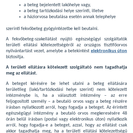
a beteg bejelentett lakóhelye vagy,
a beteg tartózkodási helye szerinti, illetve
a háziorvosa beutalása esetén annak telephelye
szerinti fekvőbeteg gyógyintézetbe kell beutalni.
A fekvőbeteg-szakellátást nyújtó egészségügyi szolgáltatók
területi ellátási kötelezettségéről az országos tisztifőorvos
nyilvántartást vezet, amelybe a betekintést
elektronikus úton
biztosítja.
A területi ellátásra kötelezett szolgáltató nem tagadhatja
meg az ellátást.
A beteget kérésére be lehet utalni a beteg ellátására
területileg (lakó/tartózkodási helye szerint) nem kötelezett
intézménybe is, ha a választott intézmény – az erre
feljogosított személy – a beutaló orvos vagy a beteg részére
írásban nyilatkozott arról, hogy fogadja a beteget. Az érintett
egészségügyi intézmény a beutaló orvos megkeresésére 48
órán belül írásban (postai vagy elektronikus úton) nyilatkozik
arról, hogy fogadja-e a beteget, azzal, hogy az ellátást csak
akkor tagadhatja meg, ha a területi ellátási kötelezettségű