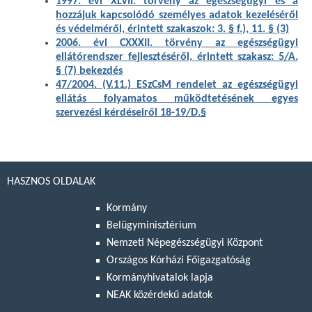
1997. évi XLVII. törvény az egészségügyi és a
hozzájuk kapcsolódó személyes adatok kezeléséről
és védelméről, érintett szakaszok: 3. § f.), 11. § (3)
2006. évi CXXXII. törvény az egészségügyi
ellátórendszer fejlesztéséről, érintett szakasz: 5/A.
§ (7) bekezdés
47/2004. (V.11.) ESzCsM rendelet az egészségügyi
ellátás folyamatos működtetésének egyes
szervezési kérdéseiről 18-19/D.§
HASZNOS OLDALAK
Kormány
Belügyminisztérium
Nemzeti Népegészségügyi Központ
Országos Kórházi Főigazgatóság
Kormányhivatalok lapja
NEAK közérdekű adatok