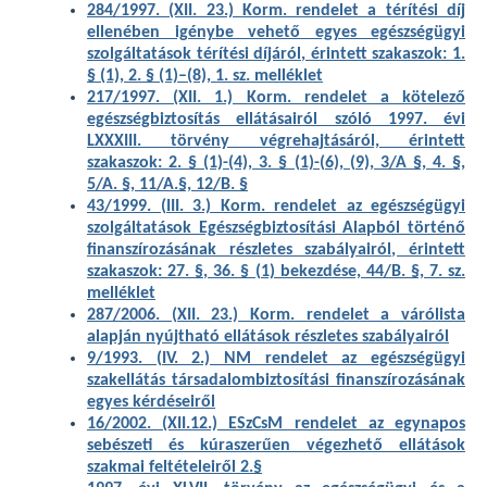
284/1997. (XII. 23.) Korm. rendelet a térítési díj
ellenében igénybe vehető egyes egészségügyi
szolgáltatások térítési díjáról, érintett szakaszok: 1.
§ (1), 2. § (1)–(8), 1. sz. melléklet
217/1997. (XII. 1.) Korm. rendelet a kötelező
egészségbiztosítás ellátásairól szóló 1997. évi
LXXXIII. törvény végrehajtásáról, érintett
szakaszok: 2. § (1)-(4), 3. § (1)-(6), (9), 3/A §, 4. §,
5/A. §, 11/A.§, 12/B. §
43/1999. (III. 3.) Korm. rendelet az egészségügyi
szolgáltatások Egészségbiztosítási Alapból történő
finanszírozásának részletes szabályairól, érintett
szakaszok: 27. §, 36. § (1) bekezdése, 44/B. §, 7. sz.
melléklet
287/2006. (XII. 23.) Korm. rendelet a várólista
alapján nyújtható ellátások részletes szabályairól
9/1993. (IV. 2.) NM rendelet az egészségügyi
szakellátás társadalombiztosítási finanszírozásának
egyes kérdéseiről
16/2002. (XII.12.) ESzCsM rendelet az egynapos
sebészeti és kúraszerűen végezhető ellátások
szakmai feltételeiről 2.§