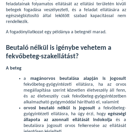
feladatainak folyamatos ellátását az ellátási területén kívüli
betegek fogadása veszélyezteti, és a feladat ellátására az
egészségbiztosító által lekötött szabad kapacitással nem
rendelkezik.
A fogadónyilatkozat egy példánya a betegnél marad.
Beutaló nélkül is igénybe vehetem a
fekvőbeteg-szakellátást?
A beteg
a
magánorvos beutalása alapján is jogosult
fekvőbeteg-gyógyintézeti ellátásra, ha az orvos
megállapítása szerint közvetlen életveszély áll fenn,
és az életveszély csak fekvőbeteg-gyógyintézetben
alkalmazható gyógymóddal hárítható el, valamint
orvosi beutaló nélkül is jogosult
a fekvőbeteg-
gyógyintézeti ellátásra, ha úgy érzi, hogy
egészségi
állapota az azonnali ellátását indokolja
és a
beutalásra jogosult orvos felkeresése az ellátását
jelentősen késlelteti.