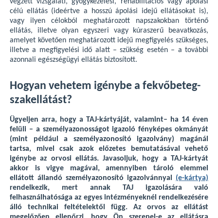
végzett vizsgálati, gyógykezelési, rehabilitációs vagy ápolási
célú ellátás (ideértve a hosszú ápolási idejű ellátásokat is),
vagy ilyen célokból meghatározott napszakokban történő
ellátás, illetve olyan egyszeri vagy kúraszerű beavatkozás,
amelyet követően meghatározott idejű megfigyelés szükséges,
illetve a megfigyelési idő alatt – szükség esetén – a további
azonnali egészségügyi ellátás biztosított.
Hogyan vehetem igénybe a fekvőbeteg-
szakellátást?
Ügyeljen arra, hogy a TAJ-kártyáját, valamint– ha 14 éven
felüli – a személyazonosságot igazoló fényképes okmányát
(mint például a személyazonosító igazolvány) magánál
tartsa, mivel csak azok előzetes bemutatásával vehető
igénybe az orvosi ellátás. Javasoljuk, hogy a TAJ-kártyát
akkor is vigye magával, amennyiben tároló elemmel
ellátott állandó személyazonosító igazolvánnyal
(e-kártya)
rendelkezik, mert annak TAJ igazolására való
felhasználhatósága az egyes intézményeknél rendelkezésére
álló technikai feltételektől függ. Az orvos az ellátást
megelőzően ellenőrzi, hogy Ön szerepel-e az ellátásra