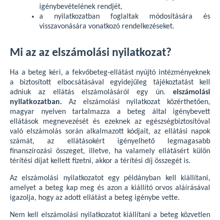
igénybevételének rendjét,
a nyilatkozatban foglaltak módosítására és
visszavonására vonatkozó rendelkezéseket.
Mi az az elszámolási nyilatkozat?
Ha a beteg kéri, a fekvőbeteg-ellátást nyújtó intézményeknek
a biztosított elbocsátásával egyidejűleg tájékoztatást kell
adniuk az ellátás elszámolásáról egy ún.
elszámolási
nyilatkozatban.
Az elszámolási nyilatkozat közérthetően,
magyar nyelven tartalmazza a beteg által igénybevett
ellátások megnevezését és ezeknek az egészségbiztosítóval
való elszámolás során alkalmazott kódjait, az ellátási napok
számát, az ellátásokért igényelhető legmagasabb
finanszírozási összeget, illetve, ha valamely ellátásért külön
térítési díjat kellett fizetni, akkor a térítési díj összegét is.
Az elszámolási nyilatkozatot egy példányban kell kiállítani,
amelyet a beteg kap meg és azon a kiállító orvos aláírásával
igazolja, hogy az adott ellátást a beteg igénybe vette.
Nem kell elszámolási nyilatkozatot kiállítani a beteg közvetlen