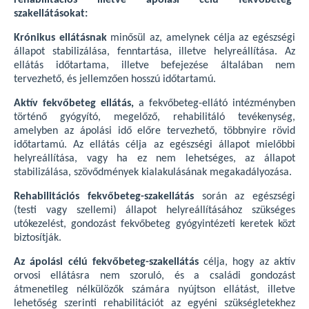
rehabilitációs illetve ápolási célú fekvőbeteg-
szakellátásokat:
Krónikus ellátásnak
minősül az, amelynek célja az egészségi
állapot stabilizálása, fenntartása, illetve helyreállítása. Az
ellátás időtartama, illetve befejezése általában nem
tervezhető, és jellemzően hosszú időtartamú.
Aktív fekvőbeteg ellátás,
a fekvőbeteg-ellátó intézményben
történő gyógyító, megelőző, rehabilitáló tevékenység,
amelyben az ápolási idő előre tervezhető, többnyire rövid
időtartamú. Az ellátás célja az egészségi állapot mielőbbi
helyreállítása, vagy ha ez nem lehetséges, az állapot
stabilizálása, szövődmények kialakulásának megakadályozása.
Rehabilitációs fekvőbeteg-szakellátás
során az egészségi
(testi vagy szellemi) állapot helyreállításához szükséges
utókezelést, gondozást fekvőbeteg gyógyintézeti keretek közt
biztosítják.
Az ápolási célú fekvőbeteg-szakellátás
célja, hogy az aktív
orvosi ellátásra nem szoruló, és a családi gondozást
átmenetileg nélkülözők számára nyújtson ellátást, illetve
lehetőség szerinti rehabilitációt az egyéni szükségletekhez