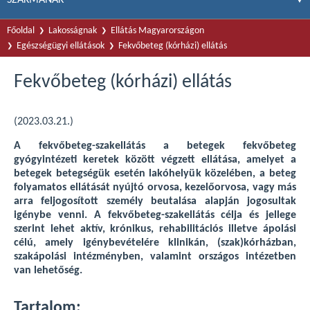
Főoldal
Lakosságnak
Ellátás Magyarországon
Egészségügyi ellátások
Fekvőbeteg (kórházi) ellátás
Fekvőbeteg (kórházi) ellátás
(2023.03.21.)
A fekvőbeteg-szakellátás a betegek fekvőbeteg
gyógyintézeti keretek között végzett ellátása, amelyet a
betegek betegségük esetén lakóhelyük közelében, a beteg
folyamatos ellátását nyújtó orvosa, kezelőorvosa, vagy más
arra feljogosított személy beutalása alapján jogosultak
igénybe venni. A fekvőbeteg-szakellátás célja és jellege
szerint lehet aktív, krónikus, rehabilitációs illetve ápolási
célú, amely igénybevételére klinikán, (szak)kórházban,
szakápolási intézményben, valamint országos intézetben
van lehetőség.
Tartalom: