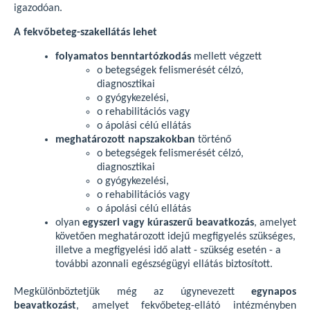
igazodóan.
A fekvőbeteg-szakellátás lehet
folyamatos benntartózkodás
mellett végzett
o betegségek felismerését célzó,
diagnosztikai
o gyógykezelési,
o rehabilitációs vagy
o ápolási célú ellátás
meghatározott napszakokban
történő
o betegségek felismerését célzó,
diagnosztikai
o gyógykezelési,
o rehabilitációs vagy
o ápolási célú ellátás
olyan
egyszeri vagy kúraszerű beavatkozás
, amelyet
követően meghatározott idejű megfigyelés szükséges,
illetve a megfigyelési idő alatt - szükség esetén - a
további azonnali egészségügyi ellátás biztosított.
Megkülönböztetjük még az úgynevezett
egynapos
beavatkozást
, amelyet fekvőbeteg-ellátó intézményben