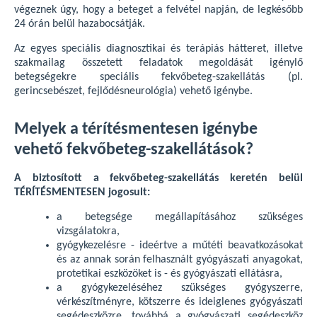
végeznek úgy, hogy a beteget a felvétel napján, de legkésőbb
24 órán belül hazabocsátják.
Az egyes speciális diagnosztikai és terápiás hátteret, illetve
szakmailag összetett feladatok megoldását igénylő
betegségekre speciális fekvőbeteg-szakellátás (pl.
gerincsebészet, fejlődésneurológia) vehető igénybe.
Melyek a térítésmentesen igénybe
vehető fekvőbeteg-szakellátások?
A biztosított a fekvőbeteg-szakellátás keretén belül
TÉRÍTÉSMENTESEN jogosult:
a betegsége megállapításához szükséges
vizsgálatokra,
gyógykezelésre - ideértve a műtéti beavatkozásokat
és az annak során felhasznált gyógyászati anyagokat,
protetikai eszközöket is - és gyógyászati ellátásra,
a gyógykezeléséhez szükséges gyógyszerre,
vérkészítményre, kötszerre és ideiglenes gyógyászati
segédeszközre, továbbá a gyógyászati segédeszköz