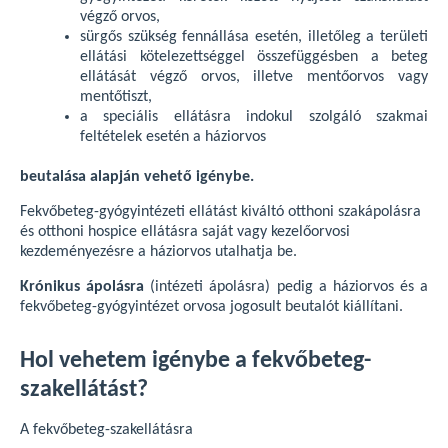
végző orvos,
sürgős szükség fennállása esetén, illetőleg a területi
ellátási kötelezettséggel összefüggésben a beteg
ellátását végző orvos, illetve mentőorvos vagy
mentőtiszt,
a speciális ellátásra indokul szolgáló szakmai
feltételek esetén a háziorvos
beutalása alapján vehető igénybe.
Fekvőbeteg-gyógyintézeti ellátást kiváltó otthoni szakápolásra
és otthoni hospice ellátásra saját vagy kezelőorvosi
kezdeményezésre a háziorvos utalhatja be.
Krónikus ápolásra
(intézeti ápolásra) pedig a háziorvos és a
fekvőbeteg-gyógyintézet orvosa jogosult beutalót kiállítani.
Hol vehetem igénybe a fekvőbeteg-
szakellátást?
A fekvőbeteg-szakellátásra