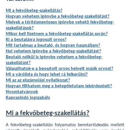
Mi a fekvőbeteg-szakellátás?
Hogyan vehetem igénybe a fekvőbeteg-szakellátást?
Melyek a térítésmentesen igénybe vehető fekvőbeteg-
szakellátások?
Mikor kell fizetnem a fekvőbeteg-szakellátás során?
Ki a beutalásra jogosult orvos?
Mit tartalmaz a beutaló, és hogyan használjam?
Hol vehetem igénybe a fekvőbeteg-szakellátást?
Beutaló nélkül is igénybe vehetem a fekvőbeteg-
szakellátást?
Választhatok-e a beosztott orvos helyett másik orvost?
Mi a várólista és hogy lehet rá felkerülni?
Mi az az elszámolási nyilatkozat?
Hogyan tilthatom meg a betegéletutam lekérdezését?
Nyomtatványok
Kapcsolódó jogszabály
Mi a fekvőbeteg-szakellátás?
A fekvőbeteg-szakellátás folyamatos benntartózkodás mellett