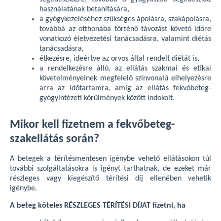
használatának betanítására,
a gyógykezeléséhez szükséges ápolásra, szakápolásra,
továbbá az otthonába történő távozást követő időre
vonatkozó életvezetési tanácsadásra, valamint diétás
tanácsadásra,
étkezésre, ideértve az orvos által rendelt diétát is,
a rendelkezésre álló, az ellátás szakmai és etikai
követelményeinek megfelelő színvonalú elhelyezésre
arra az időtartamra, amíg az ellátás fekvőbeteg-
gyógyintézeti körülmények között indokolt.
Mikor kell fizetnem a fekvőbeteg-
szakellátás során?
A betegek a térítésmentesen igénybe vehető ellátásokon túl
további szolgáltatásokra is igényt tarthatnak, de ezeket már
részleges vagy kiegészítő térítési díj ellenében vehetik
igénybe.
A beteg köteles RÉSZLEGES TÉRÍTÉSI DÍJAT fizetni, ha