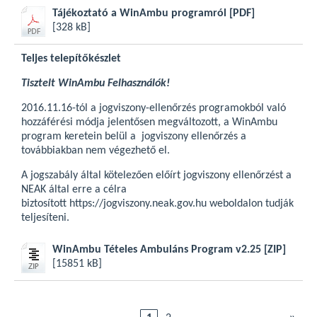
Tájékoztató a WinAmbu programról
[PDF]
[328 kB]
Teljes telepítőkészlet
Tisztelt WinAmbu Felhasználók!
2016.11.16-tól a jogviszony-ellenőrzés programokból való
hozzáférési módja jelentősen megváltozott, a WinAmbu
program keretein belül a jogviszony ellenőrzés a
továbbiakban nem végezhető el.
A jogszabály által kötelezően előírt jogviszony ellenőrzést a
NEAK által erre a célra
biztosított
https://jogviszony.neak.gov.hu
weboldalon tudják
teljesíteni.
WinAmbu Tételes Ambuláns Program v2.25
[ZIP]
[15851 kB]