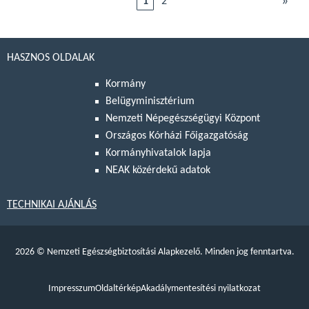
»
1
2
HASZNOS OLDALAK
Kormány
Belügyminisztérium
Nemzeti Népegészségügyi Központ
Országos Kórházi Főigazgatóság
Kormányhivatalok lapja
NEAK közérdekű adatok
TECHNIKAI AJÁNLÁS
2026
©
Nemzeti Egészségbiztosítási Alapkezelő. Minden jog fenntartva.
Impresszum
Oldaltérkép
Akadálymentesítési nyilatkozat