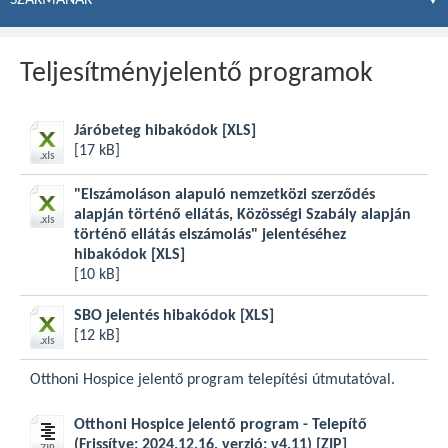
Teljesítményjelentő programok
Járóbeteg hibakódok
[XLS]
[17 kB]
"Elszámoláson alapuló nemzetközi szerződés
alapján történő ellátás, Közösségi Szabály alapján
történő ellátás elszámolás" jelentéséhez
hibakódok
[XLS]
[10 kB]
SBO jelentés hibakódok
[XLS]
[12 kB]
Otthoni Hospice jelentő program telepítési útmutatóval.
Otthoni Hospice jelentő program - Telepítő
(Frissítve: 2024.12.16, verzió: v4.11)
[ZIP]