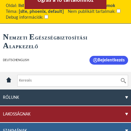
Ugrás a fő tartalomhoz
Ugrás a menühöz
Oldal:
list
Fő tartalom:
Teljesítményjelentő programok
Téma:
[site, phoenix, default]
Nem publikált tartalmak:
Debug információk:
N
E
EMZETI
GÉSZSÉGBIZTOSÍTÁSI
A
LAPKEZELŐ
Bejelentkezés
DEUTSCH
ENGLISH
RÓLUNK
LAKOSSÁGNAK
SZAKMÁNAK