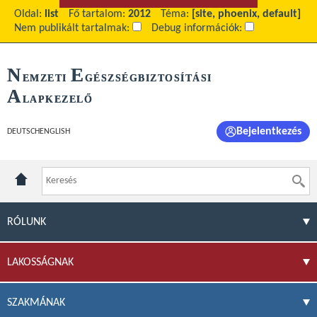
Oldal:
list
Fő tartalom:
2012
Téma:
[site, phoenix, default]
Nem publikált tartalmak:
Debug információk:
N
E
EMZETI
GÉSZSÉGBIZTOSÍTÁSI
A
LAPKEZELŐ
Bejelentkezés
DEUTSCH
ENGLISH
RÓLUNK
LAKOSSÁGNAK
SZAKMÁNAK