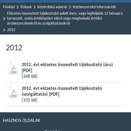
Főoldal
Rólunk
Közérdekű adatok
Közbeszerzési információk
Előzetes összesített tájékoztató adott évre, vagy legfeljebb 12 hónapra
tervezett, uniós értékhatárt elérő vagy meghaladó értékű
árubeszerzésekről és szolgáltatásokról
2012
2012
2012. évi előzetes összesített tájékoztató (áru)
[PDF]
[348 kB]
2012. évi előzetes összesített tájékoztató
(szolgáltatás)
[PDF]
[105 kB]
HASZNOS OLDALAK