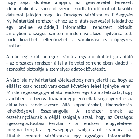
hogy saját döntése alapján, az igénybevétel tervezett
időpontjaként a
sorrend szerint kiadható időpontnál későbbi
dátumot
jelöljön meg. Az Országos Várólista és Előjegyzés
Nyilvántartási rendszer ehhez az ellátás-szervezési feladathoz
egy on-line valósidejű informatikai rendszert biztosít,
amelyben országos szinten minden várakozó nyilvántartott,
bárki követheti, ellenőrizheti a várakozási és előjegyzési
listákat.
A már regisztrált betegek számára egy anonimitást garantáló
- az országos rendszer által a felvétel sorrendjében kiadott –
azonosító biztosítja a személyes adatok követését.
A várólista nyilvántartási kötelezettség nem jelenti azt, hogy az
ellátást csak hosszú várakozást követően lehet igénybe venni.
Minden egészségügyi ellátó rendszer egyik alap feladata, hogy
az időben, térben változóan megjelenő ellátási igényeket és az
aktuálisan rendelkezésre álló kapacitásokat, finanszírozási
lehetőségeket összehangolja. A rendszer ennek az
összehangolásnak a célját szolgálja azzal, hogy az Országos
Egészségbiztosítási Pénztár – a rendszer felügyeletével
megbízottkéngtaz egészségügyi szolgáltatók számára az
általuk vezetett várólistákra egy egységes informatikai