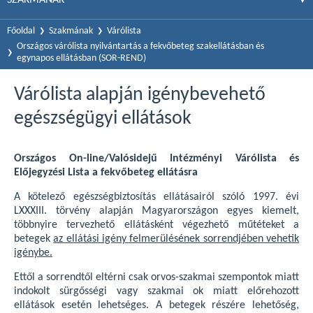
Főoldal
Szakmának
Várólista
Országos várólista nyilvántartás a fekvőbeteg szakellátásban és
egynapos ellátásban (SOR-REND)
Várólista alapján igénybevehető
egészségügyi ellátások
Országos On-line/Valósidejű Intézményi Várólista és
Előjegyzési Lista a fekvőbeteg ellátásra
A kötelező egészségbiztosítás ellátásairól szóló 1997. évi
LXXXIII. törvény alapján Magyarországon egyes kiemelt,
többnyire tervezhető ellátásként végezhető műtéteket a
betegek
az ellátási igény felmerülésének sorrendjében vehetik
igénybe.
Ettől a sorrendtől eltérni csak orvos-szakmai szempontok miatt
indokolt sürgősségi vagy szakmai ok miatt előrehozott
ellátások esetén lehetséges. A betegek részére lehetőség,