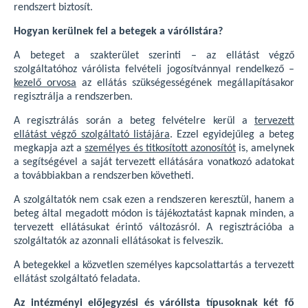
rendszert biztosít.
Hogyan kerülnek fel a betegek a várólistára?
A beteget a szakterület szerinti – az ellátást végző
szolgáltatóhoz várólista felvételi jogosítvánnyal rendelkező –
kezelő orvosa
az ellátás szükségességének megállapításakor
regisztrálja a rendszerben.
A regisztrálás során a beteg felvételre kerül a
tervezett
ellátást végző szolgáltató listájára
. Ezzel egyidejűleg a beteg
megkapja azt a
személyes és titkosított azonosítót
is, amelynek
a segítségével a saját tervezett ellátására vonatkozó adatokat
a továbbiakban a rendszerben követheti.
A szolgáltatók nem csak ezen a rendszeren keresztül, hanem a
beteg által megadott módon is tájékoztatást kapnak minden, a
tervezett ellátásukat érintő változásról. A regisztrációba a
szolgáltatók az azonnali ellátásokat is felveszik.
A betegekkel a közvetlen személyes kapcsolattartás a tervezett
ellátást szolgáltató feladata.
Az intézményi előjegyzési és várólista típusoknak két fő