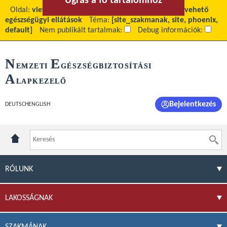
Ugrás a fő tartalomhoz
Ugrás a menühöz
Oldal:
view
Fő tartalom:
Várólista alapján igénybevehető
egészségügyi ellátások
Téma:
[site_szakmanak, site, phoenix,
default]
Nem publikált tartalmak:
Debug információk:
N
E
EMZETI
GÉSZSÉGBIZTOSÍTÁSI
A
LAPKEZELŐ
Bejelentkezés
DEUTSCH
ENGLISH
RÓLUNK
LAKOSSÁGNAK
SZAKMÁNAK