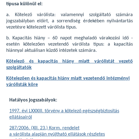
típusa különül el:
a. Kötelező várólista: valamennyi szolgáltató számára
jogszabályban előírt, a sorrendiség érdekében nyilvántartás
vezetésre kötelezett várólista típus.
b. Kapacitás hiány – 60 napot meghaladó várakozási idő -
esetén kötelezően vezetendő várólista típus: a kapacitás
hiánnyal aktuálisan küzdő intézetek számára.
Kötelező és kapacitás hiány miatt várólistát vezető
szolgáltatók
Kötelezően és kapacitás hiány miatt vezetendő intézményi
várólisták köre
Hatályos jogszabályok:
1997. évi LXXXIII. törvény a kötelező egészségbiztosítás
ellátásairól
287/2006. (XII. 23.) Korm. rendelet
a várólista alapján nyújtható ellátások részletes