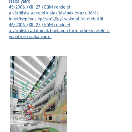
szabályairól
45/2006. (XII. 27.) EüM rendelet
a várólista-sorrend kialakításának és az eltérés
lehetőségének egészségügyi szakmai feltételeiről
46/2006. (XII. 27.) EüM rendelet
a várólista adatainak honlapon történő közzétételére
vonatkozó szabályairól