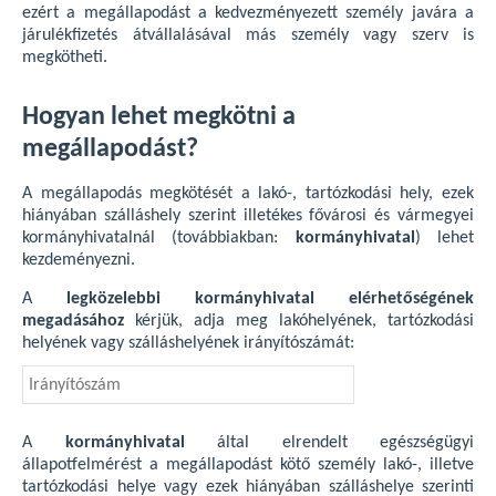
ezért a megállapodást a kedvezményezett személy javára a
járulékfizetés átvállalásával más személy vagy szerv is
megkötheti.
Hogyan lehet megkötni a
megállapodást?
A megállapodás megkötését a lakó-, tartózkodási hely, ezek
hiányában szálláshely szerint illetékes fővárosi és vármegyei
kormányhivatalnál (továbbiakban:
kormányhivatal
) lehet
kezdeményezni.
A
legközelebbi kormányhivatal elérhetőségének
megadásához
kérjük, adja meg lakóhelyének, tartózkodási
helyének vagy szálláshelyének irányítószámát:
A
kormányhivatal
által elrendelt egészségügyi
állapotfelmérést a megállapodást kötő személy lakó-, illetve
tartózkodási helye vagy ezek hiányában szálláshelye szerinti