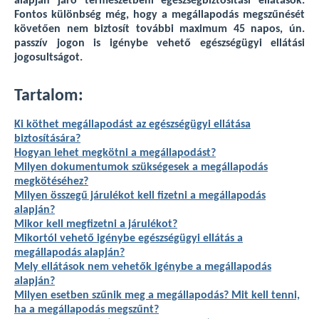
alapján járó természetbeni egészségbiztosítási ellátások.
Fontos különbség még, hogy a megállapodás megszűnését
követően nem biztosít további maximum 45 napos, ún.
passzív jogon is igénybe vehető egészségügyi ellátási
jogosultságot.
Tartalom:
Ki köthet megállapodást az egészségügyi ellátása
biztosítására?
Hogyan lehet megkötni a megállapodást?
Milyen dokumentumok szükségesek a megállapodás
megkötéséhez?
Milyen összegű járulékot kell fizetni a megállapodás
alapján?
Mikor kell megfizetni a járulékot?
Mikortól vehető igénybe egészségügyi ellátás a
megállapodás alapján?
Mely ellátások nem vehetők igénybe a megállapodás
alapján?
Milyen esetben szűnik meg a megállapodás? Mit kell tenni,
ha a megállapodás megszűnt?