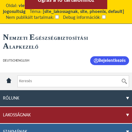
Ugrás a fő tartalomhoz
Ugrás a menühöz
Oldal:
view
Fő tartalom:
Megállapodáson alapuló
jogosultság
Téma:
[site_lakossagnak, site, phoenix, default]
Nem publikált tartalmak:
Debug információk:
N
E
EMZETI
GÉSZSÉGBIZTOSÍTÁSI
A
LAPKEZELŐ
Bejelentkezés
DEUTSCH
ENGLISH
RÓLUNK
LAKOSSÁGNAK
SZAKMÁNAK