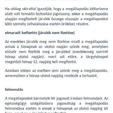
Ha utólag okirattal igazolják, hogy a megállapodás időtartama
alatt volt fennálló biztosítási jogviszony, akkor a megállapodás
alapján megfizetett járulék összege visszajár a megállapodást
kötő személy (elhalálozása esetén örököse) részére.
elmaradt befizetés (járulék nem fizetése)
Az esedékes járulék meg nem fizetése miatt a megállapodás
annak a hónapnak az utolsó napján szűnik meg, amelyben
először nem fizették meg a járulékot (esedékesség szerinti
hónap utolsó napján), mert azt előre, a tárgyhónapot
megelőző hónap 12. napjáig kell megfizetni.
Azonban ebben az esetben sem szűnik meg a megállapodás,
amennyiben a hónap utolsó napjáig rendezik a tartozást.
felmondás
A megállapodást bármelyik fél jogosult írásban felmondani. Az
egészségügyi szolgáltatásra jogosultság a megállapodás
felmondása esetén is annak a hónapnak az utolsó napjáig áll