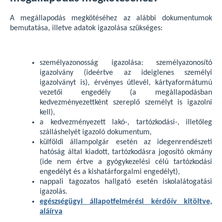
A megállapodás megkötéséhez az alábbi dokumentumok
bemutatása, illetve adatok igazolása szükséges:
személyazonosság igazolása: személyazonosító
igazolvány (ideértve az ideiglenes személyi
igazolványt is), érvényes útlevél, kártyaformátumú
vezetői engedély (a megállapodásban
kedvezményezettként szereplő személyt is igazolni
kell),
a kedvezményezett lakó-, tartózkodási-, illetőleg
szálláshelyét igazoló dokumentum,
külföldi állampolgár esetén az idegenrendészeti
hatóság által kiadott, tartózkodásra jogosító okmány
(ide nem értve a gyógykezelési célú tartózkodási
engedélyt és a kishatárforgalmi engedélyt),
nappali tagozatos hallgató esetén iskolalátogatási
igazolás.
egészségügyi állapotfelmérési kérdőív kitöltve,
aláírva