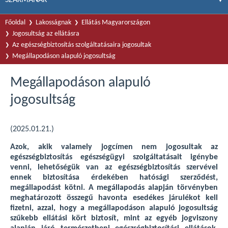
Főoldal
Lakosságnak
Ellátás Magyarországon
Jogosultság az ellátásra
Az egészségbiztosítás szolgáltatásaira jogosultak
Megállapodáson alapuló jogosultság
Megállapodáson alapuló
jogosultság
(2025.01.21.)
Azok, akik valamely jogcímen nem jogosultak az
egészségbiztosítás egészségügyi szolgáltatásait igénybe
venni, lehetőségük van az egészségbiztosítás szervével
ennek biztosítása érdekében hatósági szerződést,
megállapodást kötni. A megállapodás alapján törvényben
meghatározott összegű havonta esedékes járulékot kell
fizetni, azzal, hogy a megállapodáson alapuló jogosultság
szűkebb ellátási kört biztosít, mint az egyéb jogviszony