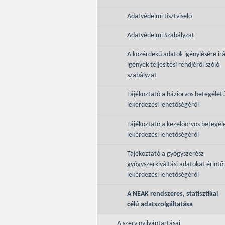
Adatvédelmi tisztviselő
Adatvédelmi Szabályzat
A közérdekű adatok igénylésére ir
igények teljesítési rendjéről szóló
szabályzat
Tájékoztató a háziorvos betegélet
lekérdezési lehetőségéről
Tájékoztató a kezelőorvos betegél
lekérdezési lehetőségéről
Tájékoztató a gyógyszerész
gyógyszerkiváltási adatokat érintő
lekérdezési lehetőségéről
A NEAK rendszeres, statisztikai
célú adatszolgáltatása
A szerv nyilvántartásai