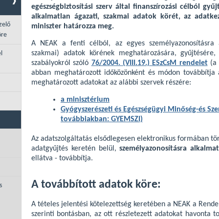
egészségbiztosítási szerv által finanszírozási célból gyű
alkalmatlan ágazati, szakmai adatok körét, az adatke
zelő
miniszter határozza meg.
öre
A NEAK a fenti célból, az egyes személyazonosításra a
szakmai) adatok körének meghatározására, gyűjtésére, 
l
szabályokról szóló
76/2004. (VIII.19.) ESzCsM rendelet
(a 
abban meghatározott időközönként és módon továbbítja 
meghatározott adatokat az alábbi szervek részére:
a minisztérium
Gyógyszerészeti és Egészségügyi Minőség-és Szerv
továbbiakban: GYEMSZI)
Az adatszolgáltatás elsődlegesen elektronikus formában tör
adatgyűjtés keretén belül,
személyazonosításra alkalm
ellátva - továbbítja.
A továbbított adatok köre:
s
A tételes jelentési kötelezettség keretében a NEAK a Rende
szerinti bontásban, az ott részletezett adatokat havonta t