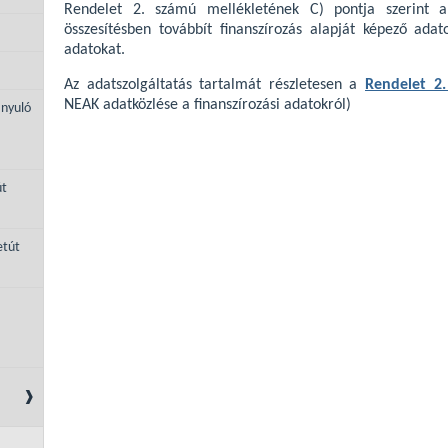
Rendelet 2. számú mellékletének C) pontja szerint 
összesítésben továbbít finanszírozás alapját képező adato
adatokat.
Az adatszolgáltatás tartalmát részletesen a
Rendelet 2.
NEAK adatközlése a finanszírozási adatokról)
ányuló
út
etút