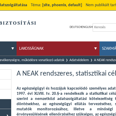
datszolgáltatása
Téma:
[site, phoenix, default]
Nem publikált ta
BIZTOSÍTÁSI
DEUTSCH
ENGLISH
LAKOSSÁGNAK
SZAKM
evékenységre, működésre vonatkozó adatok
Adatvédelem
A NEAK rendszer
A NEAK rendszeres, statisztikai cé
Az egészségügyi és hozzájuk kapcsolódó személyes adat
1997. évi XLVIII. tv. 20.§-a rendelkezik a statisztikai cé
szerint a nemzetközi adatszolgáltatási kötelezettség te
döntésekhez, az egészségügyi ellátás tervezéséhez, 
mutatók monitorozásához, illetve a minőségi
érvényesülésének ellenőrzéséhez szükséges, az egészségü