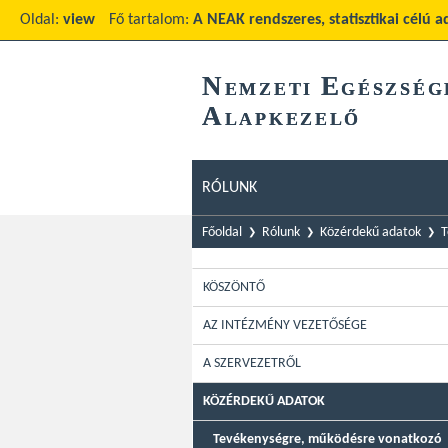
Oldal:
view
Fő tartalom:
A NEAK rendszeres, statisztikai célú a
N
E
EMZETI
GÉSZSÉG
A
LAPKEZELŐ
RÓLUNK
Főoldal
Rólunk
Közérdekű adatok
T
KÖSZÖNTŐ
AZ INTÉZMÉNY VEZETŐSÉGE
A SZERVEZETRŐL
KÖZÉRDEKŰ ADATOK
Tevékenységre, működésre vonatkozó