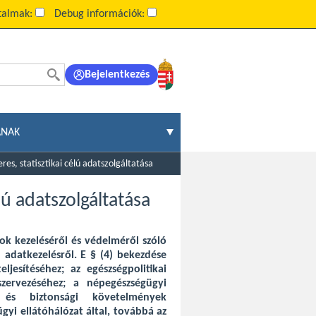
rtalmak:
Debug információk:
Bejelentkezés
ÁNAK
es, statisztikai célú adatszolgáltatása
lú adatszolgáltatása
ok kezeléséről és védelméről szóló
lú adatkezelésről. E § (4) bekezdése
ljesítéséhez; az egészségpolitikai
szervezéséhez; a népegészségügyi
 és biztonsági követelmények
gyi ellátóhálózat által, továbbá az