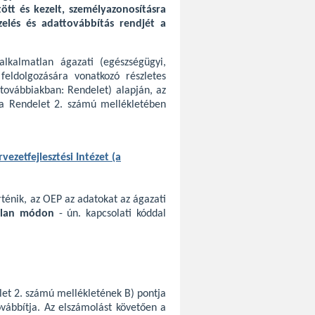
jtött és kezelt, személyazonosításra
zelés és adattovábbítás rendjét a
lkalmatlan ágazati (egészségügyi,
feldolgozására vonatkozó részletes
továbbiakban: Rendelet) alapján, az
a Rendelet 2. számú mellékletében
ezetfejlesztési Intézet (a
ténik, az OEP az adatokat az ágazati
atlan módon
- ún. kapcsolati kóddal
let 2. számú mellékletének B) pontja
ovábbítja. Az elszámolást követően a