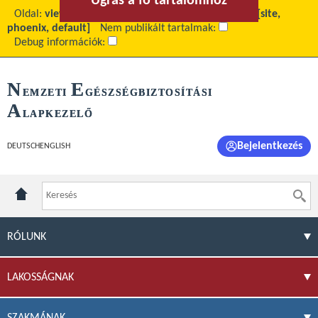
Ugrás a fő tartalomhoz
Ugrás a menühöz
Oldal:
view
Fő tartalom:
Szerkesztés alatt
Téma:
[site,
phoenix, default]
Nem publikált tartalmak:
Debug információk:
N
E
EMZETI
GÉSZSÉGBIZTOSÍTÁSI
A
LAPKEZELŐ
Bejelentkezés
DEUTSCH
ENGLISH
RÓLUNK
LAKOSSÁGNAK
SZAKMÁNAK