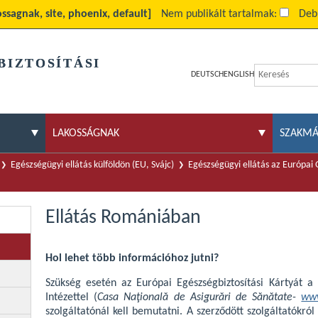
ossagnak, site, phoenix, default]
Nem publikált tartalmak:
Deb
BIZTOSÍTÁSI
DEUTSCH
ENGLISH
LAKOSSÁGNAK
SZAKM
Egészségügyi ellátás külföldön (EU, Svájc)
Egészségügyi ellátás az Európai
Ellátás Romániában
Hol lehet több információhoz jutni?
Szükség esetén az Európai Egészségbiztosítási Kártyát a
Intézettel (
Casa Naţională de Asigurări de Sănătate-
www
szolgáltatónál kell bemutatni. A szerződött szolgáltatókró