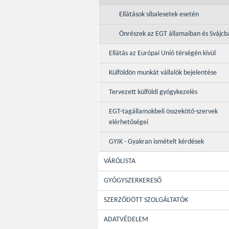
Ellátások síbalesetek esetén
Önrészek az EGT államaiban és Svájcb
Ellátás az Európai Unió térségén kívül
Külföldön munkát vállalók bejelentése
Tervezett külföldi gyógykezelés
EGT-tagállamokbeli összekötő-szervek
elérhetőségei
GYIK - Gyakran ismételt kérdések
VÁRÓLISTA
GYÓGYSZERKERESŐ
SZERZŐDÖTT SZOLGÁLTATÓK
ADATVÉDELEM