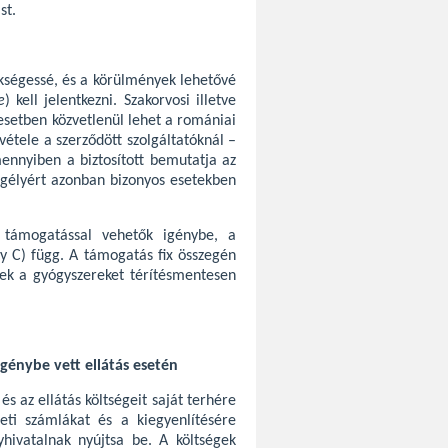
st.
ükségessé, és a körülmények lehetővé
e
) kell jelentkezni. Szakorvosi illetve
 esetben közvetlenül lehet a romániai
vétele a szerződött szolgáltatóknál –
mennyiben a biztosított bemutatja az
segélyért azonban bizonyos esetekben
ű támogatással vehetők igénybe, a
y C) függ. A támogatás fix összegén
esek a gyógyszereket térítésmentesen
igénybe vett ellátás esetén
s az ellátás költségeit saját terhére
deti számlákat és a kiegyenlítésére
yhivatalnak nyújtsa be. A költségek