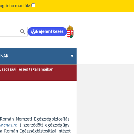
ug információk:
Bejelentkezés
ÁNAK
 Gazdasági Térség tagállamaiban
 Román Nemzeti Egészségbiztosítási
.cnas.ro
) szerződött egészségügyi
l a Román Egészségbiztosítási Intézet