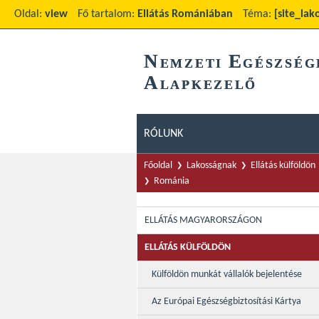
Oldal:
view
Fő tartalom:
Ellátás Romániában
Téma:
[site_lak
N
E
EMZETI
GÉSZSÉG
A
LAPKEZELŐ
RÓLUNK
Főoldal
Lakosságnak
Ellátás külföldön
Románia
ELLÁTÁS MAGYARORSZÁGON
ELLÁTÁS KÜLFÖLDÖN
Külföldön munkát vállalók bejelentése
Az Európai Egészségbiztosítási Kártya