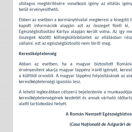
utólagos megtérítésére vonatkozó igény az ellátás igén
belül érvényesíthető.
Ebben az esetben a kormányhivatal megkeresi a kisegítő teh
kapott információk alapján azt az összeget fizeti ki
Egészségbiztosítási Kártya alapján került volna. Az így me
összegek közötti költségkülönbözetet az ellátásban ré
vállalni, ezt az egészségbiztosító nem téríti meg.
Keresőképtelenség
Abban az esetben, ha a magyar biztosított Romá
érvényesíteni akarja magyar táppénz iránti igényét, kereső
a külföldi orvostól. A magyar táppénz folyósításának az alapj
keresőképtelenségi igazolás lesz.
A lehető legkorábban célszerű bejelentenie a munkaadóján
keresőképtelenségének kezdetét és annak várható időtart
alatti tartózkodási helyét.
A Román Nemzeti Egészségbiztosít
(
Casa Naţională de Asigurări de