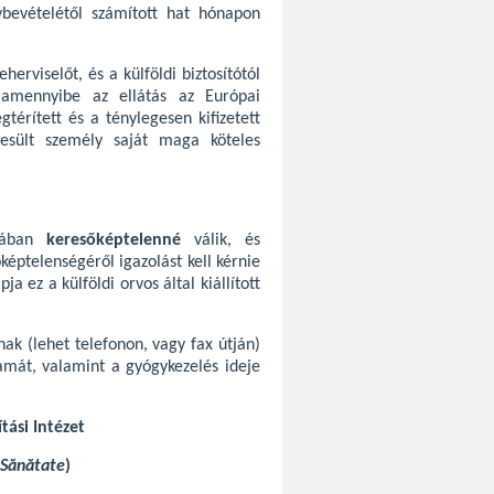
ybevételétől számított hat hónapon
erviselőt, és a külföldi biztosítótól
, amennyibe az ellátás az Európai
gtérített és a ténylegesen kifizetett
szesült személy saját maga köteles
niában
keresőképtelenné
válik, és
képtelenségéről igazolást kell kérnie
a ez a külföldi orvos által kiállított
ak (lehet telefonon, vagy fax útján)
amát, valamint a gyógykezelés ideje
ási Intézet
 Sănătate
)