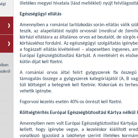
illetékes megyei hivatala (lásd melléklet) nyújt felvilágosítá
ségi
Egészségügyi ellátás
Amennyiben a romániai tartózkodás során ellátás válik sz
teszik, az alapellátást nyújtó orvosnál (
medicul de famili
kórházi ellátásra az általános orvos ad beutalót, de sürgős
kórházakhoz fordulni. Az egészségügyi szolgáltatás igénybe
a fogászati ellátás kivételével – alapesetben ingyenes, a
Európai Egészségbiztosítási Kártyát. A mentésért és első
külön díjat kell fizetni.
aiban
sokról
A romániai orvos által felírt gyógyszerek fix összeg
támogatás összege a gyógyszerek kategóriájától (A, B vag
túli költséget a betegnek kell fizetnie. Kiskorúak és terh
vehetik igénybe.
Fogorvosi kezelés esetén 40%-os önrészt kell fizetni.
Költségtérítés Európai Egészségbiztosítási Kártya nélkül 
Amennyiben nem volt Európai Egészségbiztosítási Kártyája é
kellett, hogy igénybe vegye, a kezeléskor kiállított ere
vonatkozó igazolást a lakóhelye szerint illetékes kormán