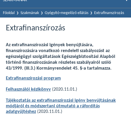
Főoldal
Szakmának
Gyógyító-megelőző ellátás
Extrafinanszírozás
Extrafinanszírozás
Az extrafinanszírozási igények benyújtására,
finanszírozására vonatkozó rendeleti szabályozást az
egészségügyi szolgáltatások Egészségbiztosítási Alapból
történő finanszírozásának részletes szabályairól szóló
43/1999. (III.3.) Kormányrendelet 45. §-a tartalmazza.
Extrafinanszírozási program
Felhasználói kézikönyv
(2020.11.01.)
Tájékoztatás az extrafinanszírozási igény benyújtásának
módjáról és módszertani útmutató a ráfordítás
adatgyűjtéshez
(2020.11.01.)