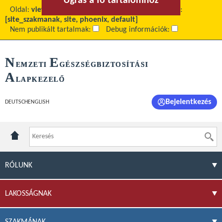
Ugrás a fő tartalomhoz
Ugrás a menühöz
Oldal:
view
Fő tartalom:
Extrafinanszírozás
Téma:
[site_szakmanak, site, phoenix, default]
Nem publikált tartalmak:
Debug információk:
N
E
EMZETI
GÉSZSÉGBIZTOSÍTÁSI
A
LAPKEZELŐ
Bejelentkezés
DEUTSCH
ENGLISH
RÓLUNK
LAKOSSÁGNAK
SZAKMÁNAK