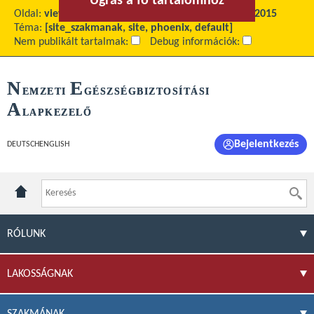
Ugrás a fő tartalomhoz
Ugrás a menühöz
Oldal:
view
Fő tartalom:
Havi jelentés - Archívum 2015
Téma:
[site_szakmanak, site, phoenix, default]
Nem publikált tartalmak:
Debug információk:
N
E
EMZETI
GÉSZSÉGBIZTOSÍTÁSI
A
LAPKEZELŐ
Bejelentkezés
DEUTSCH
ENGLISH
RÓLUNK
LAKOSSÁGNAK
SZAKMÁNAK