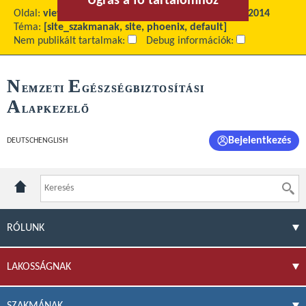
Ugrás a fő tartalomhoz
Ugrás a menühöz
Oldal:
view
Fő tartalom:
Havi jelentés - Archívum 2014
Téma:
[site_szakmanak, site, phoenix, default]
Nem publikált tartalmak:
Debug információk:
N
E
EMZETI
GÉSZSÉGBIZTOSÍTÁSI
A
LAPKEZELŐ
Bejelentkezés
DEUTSCH
ENGLISH
RÓLUNK
LAKOSSÁGNAK
SZAKMÁNAK