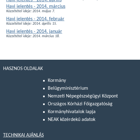
Havi jelentés - 2014. április
Havi jelentés - 2014. március
Közzététel ideje: 2014. május 7.
Havi jelentés - 2014. február
Közzététel ideje: 2014. április 15.
Havi jelentés - 2014. január
Közzététel ideje: 2014. március 18.
HASZNOS OLDALAK
Kormány
Belügyminisztérium
Nemzeti Népegészségügyi Központ
Országos Kórházi Főigazgatóság
Kormányhivatalok lapja
NEAK közérdekű adatok
TECHNIKAI AJÁNLÁS