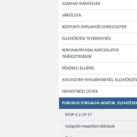
SZAKMAI IRÁNYELVEK
VÁRÓLISTA
KÖZPONTI IMPLANTÁTUMREGISZTER
ELLENŐRZÉSI TEVÉKENYSÉG
KORONAVÍRUSSAL KAPCSOLATOS
TÁJÉKOZTATÁSOK
PÉNZBELI ELLÁTÁS
JOGVISZONY NYILVÁNTARTÁS, ELLENŐRZÉS
NEMZETKÖZI ÜGYEK
PUBLIKUS FORGALMI ADATOK, ELEMZÉSE
EFOP-2.2.19-17
Gyógyító-megelőző ellátások