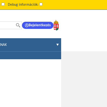
:
Debug információk:
Bejelentkezés
ÁNAK