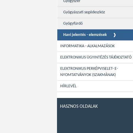
Gyógyszer
Gyógyászati segédeszköz
Gyógyfürdő
Havi jelentés - elemzések
INFORMATIKA - ALKALMAZÁSOK
ELEKTRONIKUS ÜGYINTÉZÉS TÁJÉKOZTATÓ
ELEKTRONIKUS PERKÉPVISELET- E-
NYOMTATVÁNYOK (SZAKMÁNAK)
HÍRLEVÉL
HASZNOS OLDALAK