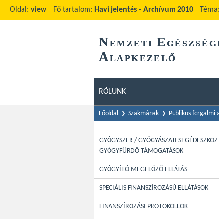
Oldal:
view
Fő tartalom:
Havi jelentés - Archívum 2010
Téma
N
E
EMZETI
GÉSZSÉG
A
LAPKEZELŐ
RÓLUNK
Főoldal
Szakmának
Publikus forgalmi
GYÓGYSZER / GYÓGYÁSZATI SEGÉDESZKÖZ 
GYÓGYFÜRDŐ TÁMOGATÁSOK
GYÓGYÍTÓ-MEGELŐZŐ ELLÁTÁS
SPECIÁLIS FINANSZÍROZÁSÚ ELLÁTÁSOK
FINANSZÍROZÁSI PROTOKOLLOK