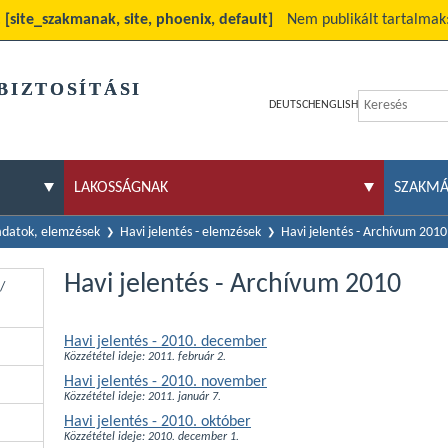
:
[site_szakmanak, site, phoenix, default]
Nem publikált tartalmak
BIZTOSÍTÁSI
DEUTSCH
ENGLISH
LAKOSSÁGNAK
SZAKM
 adatok, elemzések
Havi jelentés - elemzések
Havi jelentés - Archívum 2010
Havi jelentés - Archívum 2010
/
Havi jelentés - 2010. december
Közzététel ideje: 2011. február 2.
Havi jelentés - 2010. november
Közzététel ideje: 2011. január 7.
Havi jelentés - 2010. október
Közzététel ideje: 2010. december 1.