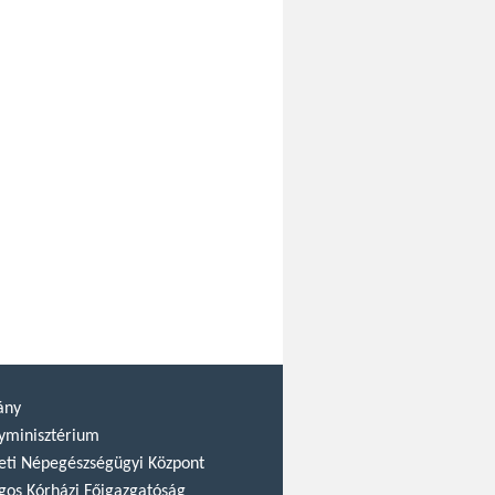
ány
yminisztérium
ti Népegészségügyi Központ
gos Kórházi Főigazgatóság