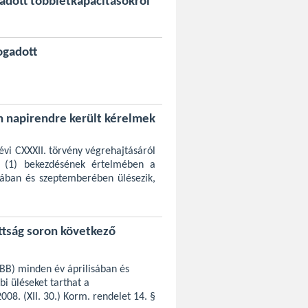
adott többletkapacitásokról
ogadott
n napirendre került kérelmek
 évi CXXXII. törvény végrehajtásáról
§ (1) bekezdésének értelmében a
sában és szeptemberében ülésezik,
ttság soron következő
TBB) minden év áprilisában és
bi üléseket tarthat a
08. (XII. 30.) Korm. rendelet 14. §