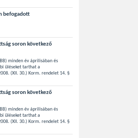
n befogadott
ttság soron következő
TBB) minden év áprilisában és
bi üléseket tarthat a
08. (XII. 30.) Korm. rendelet 14. §
ttság soron következő
TBB) minden év áprilisában és
bi üléseket tarthat a
08. (XII. 30.) Korm. rendelet 14. §