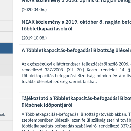
NEAK közlemény a 2020. április 6. napján befog
(2020.04.06.)
NEAK közlemény a 2019. október 8. napján bef
többletkapacitásokról
(2019.10.08.)
A Többletkapacitás-befogadási Bizottság ülései
Az egészségügyi ellátórendszer fejlesztéséről szóló 2006.
rendelkező 337/2008. (XII. 30.) Korm. rendelet 14. 
Többletkapacitás-befogadási Bizottság minden év áprili
további üléseket szükség szerint tarthat.
Tájékoztató a Többletkapacitás-befogadási Bizo
ülésének időpontjáról
A Többletkapacitás-befogadási Bizottság (továbbiakban: 
pek
szeptemberében ülésezik, ezen felül szükség szerint továb
többletkapacitás-befogadás szabályairól rendelkező 337/20