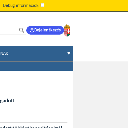
Debug információk:
Bejelentkezés
ÁNAK
ogadott