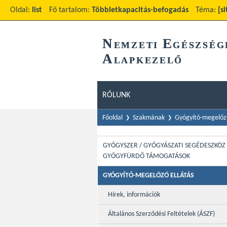
Oldal:
list
Fő tartalom:
Többletkapacitás-befogadás
Téma:
[s
N
E
EMZETI
GÉSZSÉG
A
LAPKEZELŐ
RÓLUNK
Főoldal
Szakmának
Gyógyító-megelőző
GYÓGYSZER / GYÓGYÁSZATI SEGÉDESZKÖZ 
GYÓGYFÜRDŐ TÁMOGATÁSOK
GYÓGYÍTÓ-MEGELŐZŐ ELLÁTÁS
Hírek, információk
Általános Szerződési Feltételek (ÁSZF)