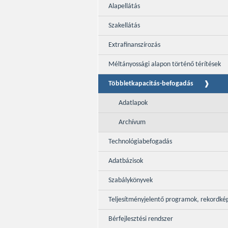
Alapellátás
Szakellátás
Extrafinanszírozás
Méltányossági alapon történő térítések
Többletkapacitás-befogadás
Adatlapok
Archívum
Technológiabefogadás
Adatbázisok
Szabálykönyvek
Teljesítményjelentő programok, rekordké
Bérfejlesztési rendszer