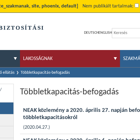
ite_szakmanak, site, phoenix, default]
Nem publikált tartalmak:
BIZTOSÍTÁSI
DEUTSCH
ENGLISH
LAKOSSÁGNAK
SZAKM
 ellátás
Többletkapacitás-befogadás
/
Többletkapacitás-befogadás
NEAK közlemény a 2020. április 27. napján bef
többletkapacitásokról
(2020.04.27.)