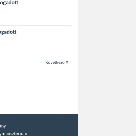
fogadott
ogadott
»
Következő
ány
yminisztérium