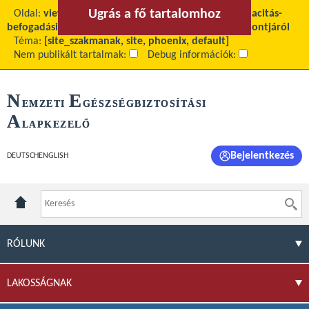
Ugrás a fő tartalomhoz
Ugrás a menühöz
Oldal:
view
Fő tartalom:
Tájékoztató a Többletkapacitás-
befogadási Bizottság soron következő ülésének időpontjáról
Téma:
[site_szakmanak, site, phoenix, default]
Nem publikált tartalmak:
Debug információk:
N
E
EMZETI
GÉSZSÉGBIZTOSÍTÁSI
A
LAPKEZELŐ
Bejelentkezés
DEUTSCH
ENGLISH
RÓLUNK
LAKOSSÁGNAK