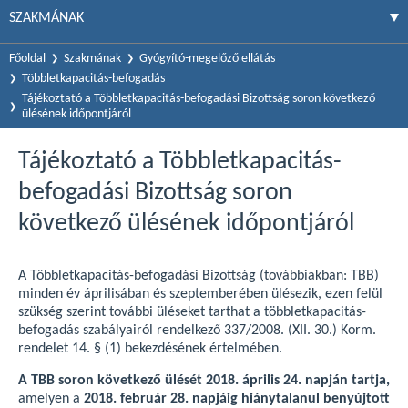
SZAKMÁNAK
Főoldal
Szakmának
Gyógyító-megelőző ellátás
Többletkapacitás-befogadás
Tájékoztató a Többletkapacitás-befogadási Bizottság soron következő
ülésének időpontjáról
Tájékoztató a Többletkapacitás-
befogadási Bizottság soron
következő ülésének időpontjáról
A Többletkapacitás-befogadási Bizottság (továbbiakban: TBB)
minden év áprilisában és szeptemberében ülésezik, ezen felül
szükség szerint további üléseket tarthat a többletkapacitás-
befogadás szabályairól rendelkező 337/2008. (XII. 30.) Korm.
rendelet 14. § (1) bekezdésének értelmében.
A TBB soron következő ülését 2018. április 24. napján tartja,
amelyen a
2018. február 28. napjáig hiánytalanul benyújtott