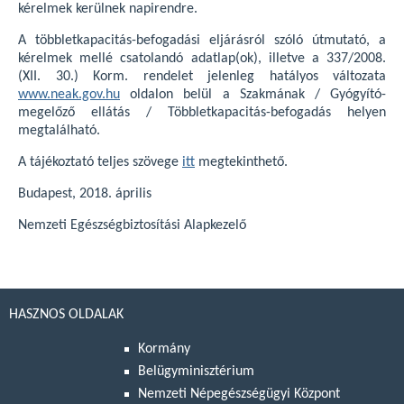
kérelmek kerülnek napirendre.
A többletkapacitás-befogadási eljárásról szóló útmutató, a
kérelmek mellé csatolandó adatlap(ok), illetve a 337/2008.
(XII. 30.) Korm. rendelet jelenleg hatályos változata
www.neak.gov.hu
oldalon belül a Szakmának / Gyógyító-
megelőző ellátás / Többletkapacitás-befogadás helyen
megtalálható.
A tájékoztató teljes szövege
itt
megtekinthető.
Budapest, 2018. április
Nemzeti Egészségbiztosítási Alapkezelő
HASZNOS OLDALAK
Kormány
Belügyminisztérium
Nemzeti Népegészségügyi Központ