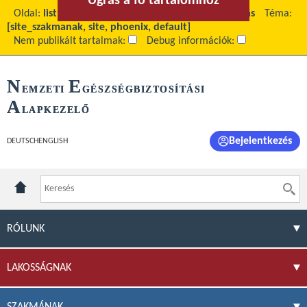
Ugrás a fő tartalomhoz
Ugrás a menühöz
Oldal:
list
Fő tartalom:
Többletkapacitás-befogadás
Téma:
[site_szakmanak, site, phoenix, default]
Nem publikált tartalmak:
Debug információk:
N
E
EMZETI
GÉSZSÉGBIZTOSÍTÁSI
A
LAPKEZELŐ
Bejelentkezés
DEUTSCH
ENGLISH
RÓLUNK
LAKOSSÁGNAK
SZAKMÁNAK