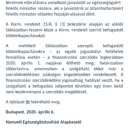
kérelmek elbírálására vonatkozó javaslatát az egészségügyért
felelős miniszter részére, aki a javaslatról az államháztartásért
felelős miniszter előzetes hozzájárulásával dönt.
A Korm. rendelet
15/A. § (3) bekezdése
alapján az alábbi
táblázatban teszem közzé a Korm. rendelet szerint befogadott
többletkapacitásokat.
A mellékelt táblázatban szereplő befogadott
többletkapacitásokra – az egyéb jogszabályi feltételek
fennállása esetén – a finanszírozási szerződés legkorábban
2020. április 1. napjával köthető meg, határozatlan
időtartamra, amennyiben a szolgáltató ekkor már a
szerződéskötéshez szükséges engedélyekkel rendelkezett. A
finanszírozási szerződéskötési jogosultság hatályát veszti, ha a
szolgáltató a befogadási időpontot követően egy éven belül
nem kezdeményezi a szerződés megkötését.
A táblázat
itt
tekinthető meg.
Budapest, 2020. április 6.
Nemzeti Egészségbiztosítási Alapkezelő