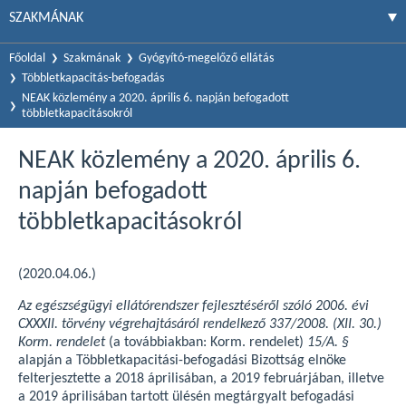
SZAKMÁNAK
Főoldal
Szakmának
Gyógyító-megelőző ellátás
Többletkapacitás-befogadás
NEAK közlemény a 2020. április 6. napján befogadott
többletkapacitásokról
NEAK közlemény a 2020. április 6.
napján befogadott
többletkapacitásokról
(2020.04.06.)
Az egészségügyi ellátórendszer fejlesztéséről szóló 2006. évi
CXXXII. törvény végrehajtásáról rendelkező 337/2008. (XII. 30.)
Korm. rendelet
(a továbbiakban: Korm. rendelet)
15/A. §
alapján a Többletkapacitási-befogadási Bizottság elnöke
felterjesztette a 2018 áprilisában, a 2019 februárjában, illetve
a 2019 áprilisában tartott ülésén megtárgyalt befogadási