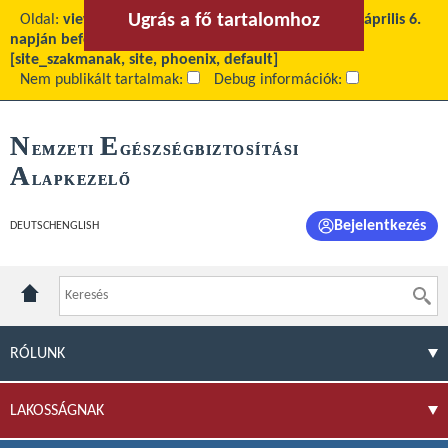
Ugrás a fő tartalomhoz
Ugrás a menühöz
Oldal:
view
Fő tartalom:
NEAK közlemény a 2020. április 6.
napján befogadott többletkapacitásokról
Téma:
[site_szakmanak, site, phoenix, default]
Nem publikált tartalmak:
Debug információk:
N
E
EMZETI
GÉSZSÉGBIZTOSÍTÁSI
A
LAPKEZELŐ
Bejelentkezés
DEUTSCH
ENGLISH
RÓLUNK
LAKOSSÁGNAK