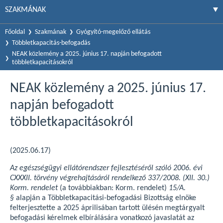
SZAKMÁNAK
Főoldal
Szakmának
Gyógyító-megelőző ellátás
Többletkapacitás-befogadás
NEAK közlemény a 2025. június 17. napján befogadott
többletkapacitásokról
NEAK közlemény a 2025. június 17.
napján befogadott
többletkapacitásokról
(2025.06.17)
Az egészségügyi ellátórendszer fejlesztéséről szóló 2006. évi
CXXXII. törvény végrehajtásáról rendelkező 337/2008. (XII. 30.)
Korm. rendelet
(a továbbiakban: Korm. rendelet)
15/A.
§
alapján a Többletkapacitási-befogadási Bizottság elnöke
felterjesztette a 2025 áprilisában tartott ülésén megtárgyalt
befogadási kérelmek elbírálására vonatkozó javaslatát az