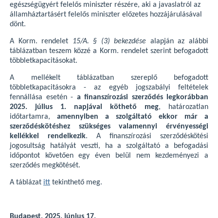
egészségügyért felelős miniszter részére, aki a javaslatról az
államháztartásért felelős miniszter előzetes hozzájárulásával
dönt.
A Korm. rendelet
15/A. § (3) bekezdése
alapján az alábbi
táblázatban teszem közzé a Korm. rendelet szerint befogadott
többletkapacitásokat.
A mellékelt táblázatban szereplő befogadott
többletkapacitásokra - az egyéb jogszabályi feltételek
fennállása esetén -
a finanszírozási szerződés legkorábban
2025. július 1. napjával köthető meg
, határozatlan
időtartamra,
amennyiben a szolgáltató ekkor már a
szerződéskötéshez szükséges valamennyi érvényességi
kellékkel rendelkezik
. A finanszírozási szerződéskötési
jogosultság hatályát veszti, ha a szolgáltató a befogadási
időpontot követően egy éven belül nem kezdeményezi a
szerződés megkötését.
A táblázat
itt
tekinthető meg.
Budapest, 2025. június 17.