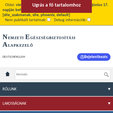
Ugrás a fő tartalomhoz
Ugrás a menühöz
Oldal:
view
Fő tartalom:
NEAK közlemény a 2025. június 17.
napján befogadott többletkapacitásokról
Téma:
[site_szakmanak, site, phoenix, default]
Nem publikált tartalmak:
Debug információk:
N
E
EMZETI
GÉSZSÉGBIZTOSÍTÁSI
A
LAPKEZELŐ
Bejelentkezés
DEUTSCH
ENGLISH
RÓLUNK
LAKOSSÁGNAK