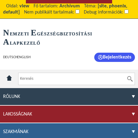
Oldal:
view
Fő tartalom:
Archívum
Téma:
[site, phoenix,
default]
Nem publikált tartalmak:
Debug információk:
N
E
EMZETI
GÉSZSÉGBIZTOSÍTÁSI
A
LAPKEZELŐ
Bejelentkezés
DEUTSCH
ENGLISH
RÓLUNK
LAKOSSÁGNAK
SZAKMÁNAK