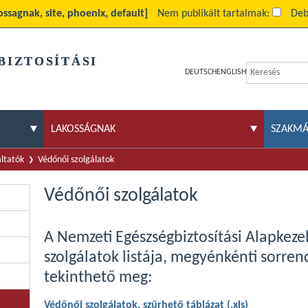
ossagnak, site, phoenix, default]
Nem publikált tartalmak:
Deb
BIZTOSÍTÁSI
DEUTSCH
ENGLISH
LAKOSSÁGNAK
SZAKM
áltatók
Védőnői szolgálatok
Védőnői szolgálatok
A Nemzeti Egészségbiztosítási Alapkeze
szolgálatok listája, megyénkénti sorren
tekinthető meg:
Védőnői szolgálatok, szűrhető táblázat (.xls)