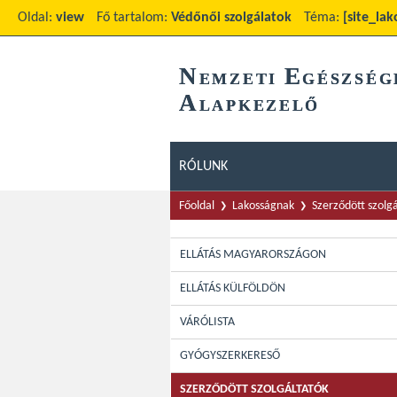
Oldal:
view
Fő tartalom:
Védőnői szolgálatok
Téma:
[site_lak
N
E
EMZETI
GÉSZSÉG
A
LAPKEZELŐ
RÓLUNK
Főoldal
Lakosságnak
Szerződött szolg
ELLÁTÁS MAGYARORSZÁGON
ELLÁTÁS KÜLFÖLDÖN
VÁRÓLISTA
GYÓGYSZERKERESŐ
SZERZŐDÖTT SZOLGÁLTATÓK