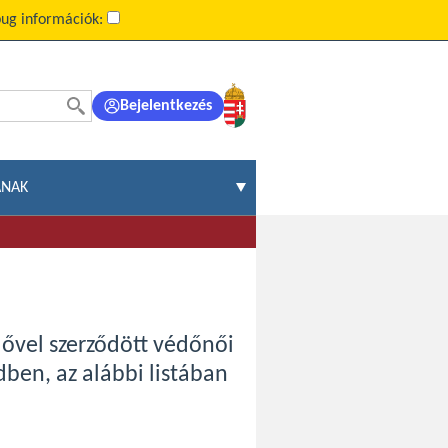
ug információk:
Bejelentkezés
ÁNAK
lővel szerződött védőnői
dben, az alábbi listában