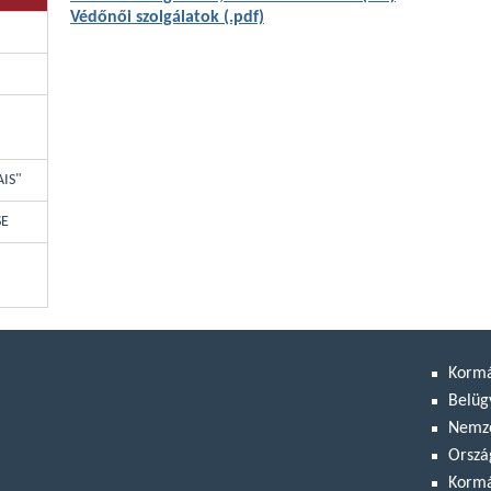
Védőnői szolgálatok (.pdf)
AIS"
SE
Korm
Belüg
Nemze
Orszá
Kormá