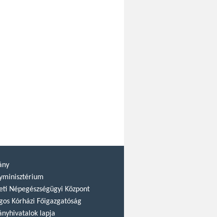
ány
yminisztérium
ti Népegészségügyi Központ
gos Kórházi Főigazgatóság
nyhivatalok lapja