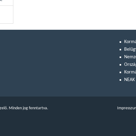
Korm
Belüg
Nemze
Orszá
Kormá
NEAK 
zelő. Minden jog fenntartva.
Impresszu