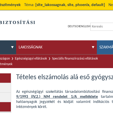
készítmények
Téma:
[site_lakossagnak, site, phoenix, default]
Ne
BIZTOSÍTÁSI
DEUTSCH
ENGLISH
LAKOSSÁGNAK
SZAKM
rszágon
Egészségügyi ellátások
Speciális finanszírozású ellátások
zítmények
Tételes elszámolás alá eső gyógy
Az egészségügyi szakellátás társadalombiztosítási finans
9/1993 (IV.2.) NM rendelet 1/A melléklete
tartalm
hatóanyagok jegyzékét és kódját valamint indikációs t
intézmények körét.