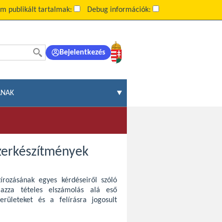
m publikált tartalmak:
Debug információk:
Bejelentkezés
ÁNAK
szerkészítmények
zírozásának egyes kérdéseiről szóló
azza tételes elszámolás alá eső
erületeket és a felírásra jogosult