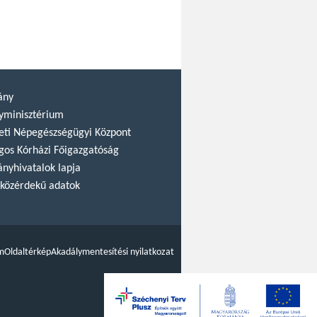
ány
yminisztérium
ti Népegészségügyi Központ
gos Kórházi Főigazgatóság
nyhivatalok lapja
közérdekű adatok
m
Oldaltérkép
Akadálymentesítési nyilatkozat