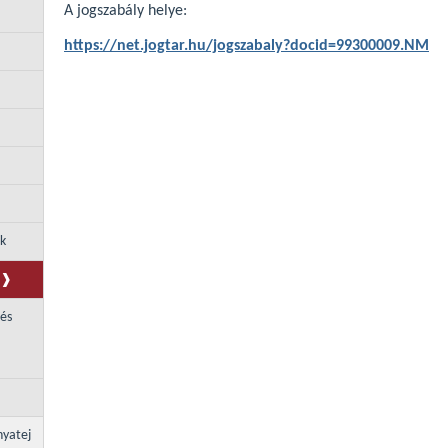
A jogszabály helye:
https://net.jogtar.hu/jogszabaly?docid=99300009.NM
ek
 és
nyatej