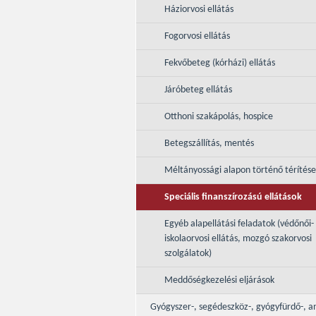
Háziorvosi ellátás
Fogorvosi ellátás
Fekvőbeteg (kórházi) ellátás
Járóbeteg ellátás
Otthoni szakápolás, hospice
Betegszállítás, mentés
Méltányossági alapon történő térítés
Speciális finanszírozású ellátások
Egyéb alapellátási feladatok (védőnői-
iskolaorvosi ellátás, mozgó szakorvosi
szolgálatok)
Meddőségkezelési eljárások
Gyógyszer-, segédeszköz-, gyógyfürdő-, a