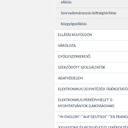
ellátás
Szervadományozás költségtérítése
Közgyógyellátás
ELLÁTÁS KÜLFÖLDÖN
VÁRÓLISTA
GYÓGYSZERKERESŐ
SZERZŐDÖTT SZOLGÁLTATÓK
ADATVÉDELEM
ELEKTRONIKUS ÜGYINTÉZÉSI TÁJÉKOZTATÓ
ELEKTRONIKUS PERKÉPVISELET- E-
NYOMTATVÁNYOK (LAKOSSÁGNAK)
"IN ENGLISH"-"AUF DEUTSCH"-"EN FRANC
JOGVISZONY ÉS BETEGÉLETÚT LEKÉRDEZÉ