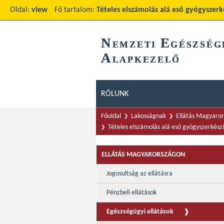
Oldal:
view
Fő tartalom:
Tételes elszámolás alá eső gyógyszer
N
E
EMZETI
GÉSZSÉG
A
LAPKEZELŐ
RÓLUNK
Főoldal
Lakosságnak
Ellátás Magyaro
Tételes elszámolás alá eső gyógyszerkés
ELLÁTÁS MAGYARORSZÁGON
Jogosultság az ellátásra
Pénzbeli ellátások
Egészségügyi ellátások