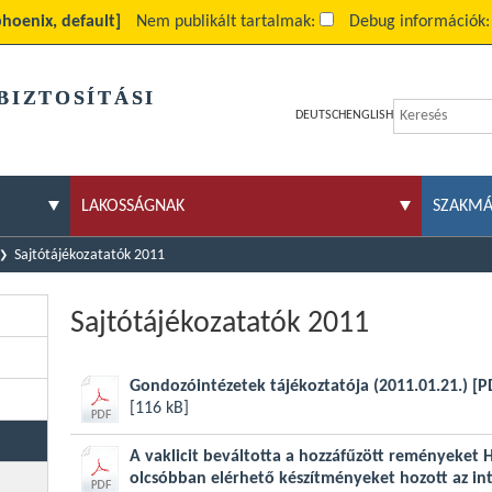
 phoenix, default]
Nem publikált tartalmak:
Debug információk
BIZTOSÍTÁSI
DEUTSCH
ENGLISH
LAKOSSÁGNAK
SZAKM
Sajtótájékozatatók 2011
Sajtótájékozatatók 2011
Gondozóintézetek tájékoztatója (2011.01.21.)
[P
[116 kB]
A vaklicit beváltotta a hozzáfűzött reményeket 
olcsóbban elérhető készítményeket hozott az in