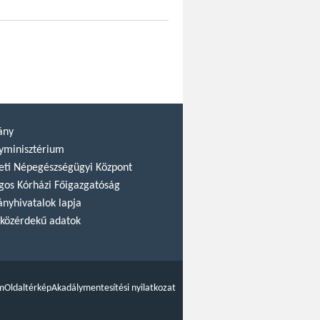
ány
yminisztérium
ti Népegészségügyi Központ
gos Kórházi Főigazgatóság
nyhivatalok lapja
közérdekű adatok
m
Oldaltérkép
Akadálymentesítési nyilatkozat