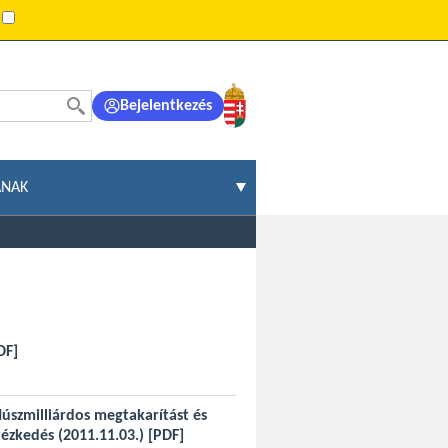
:
Bejelentkezés
ÁNAK
DF]
Húszmilliárdos megtakarítást és
tézkedés (2011.11.03.)
[PDF]