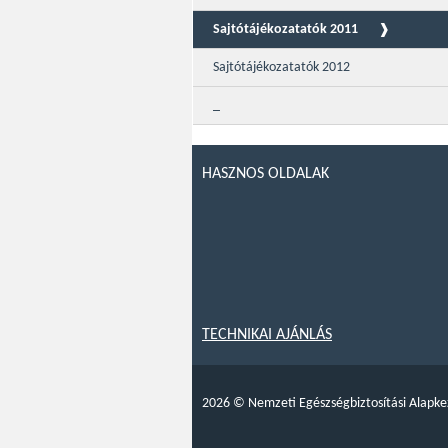
Sajtótájékozatatók 2011
Sajtótájékozatatók 2012
_
HASZNOS OLDALAK
TECHNIKAI AJÁNLÁS
2026
©
Nemzeti Egészségbiztosítási Alapke