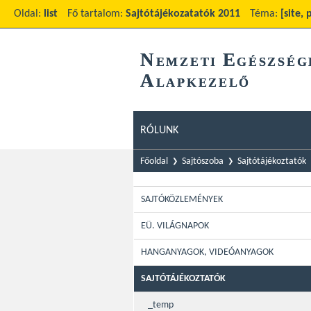
Oldal:
list
Fő tartalom:
Sajtótájékozatatók 2011
Téma:
[site,
N
E
EMZETI
GÉSZSÉG
A
LAPKEZELŐ
RÓLUNK
Főoldal
Sajtószoba
Sajtótájékoztatók
SAJTÓKÖZLEMÉNYEK
EÜ. VILÁGNAPOK
HANGANYAGOK, VIDEÓANYAGOK
SAJTÓTÁJÉKOZTATÓK
_temp