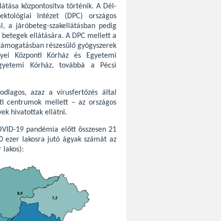
átása központosítva történik. A Dél-
ktológiai Intézet (DPC) országos
l, a járóbeteg-szakellátásban pedig
e betegek ellátására. A DPC mellett a
 támogatásban részesülő gyógyszerek
yei Központi Kórház és Egyetemi
gyetemi Kórház, továbbá a Pécsi
dlagos, azaz a vírusfertőzés által
nti centrumok mellett – az országos
ek hivatottak ellátni.
COVID-19 pandémia előtt összesen 21
00 ezer lakosra jutó ágyak számát az
 lakos):