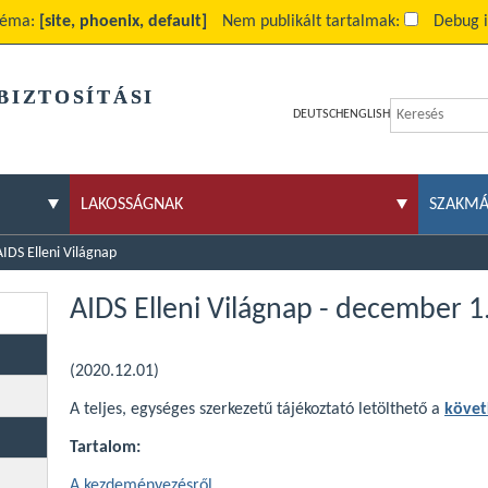
Téma:
[site, phoenix, default]
Nem publikált tartalmak:
Debug 
BIZTOSÍTÁSI
DEUTSCH
ENGLISH
LAKOSSÁGNAK
SZAKM
AIDS Elleni Világnap
AIDS Elleni Világnap - december 1
(2020.12.01)
A teljes, egységes szerkezetű tájékoztató letölthető a
követ
Tartalom:
A kezdeményezésről