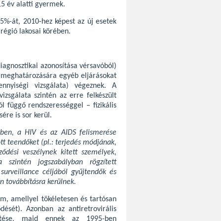
5 év alatti gyermek.
 5%-át, 2010-hez képest az új esetek
régió lakosai körében.
diagnosztikai azonosítása vérsavóból)
 meghatározására egyéb eljárásokat
nnyiségi vizsgálata) végeznek. A
izsgálata szintén az erre felkészült
l függő rendszerességgel – fizikális
ére is sor kerül.
ben, a HIV és az AIDS felismerése
t teendőket (pl.: terjedés módjának,
őződési veszélynek kitett személyek,
 a szintén jogszabályban rögzített
surveillance céljából gyűjtendők és
n továbbításra kerülnek.
em, amellyel tökéletesen és tartósan
dését). Azonban az antiretrovirális
etése, majd ennek az 1995-ben