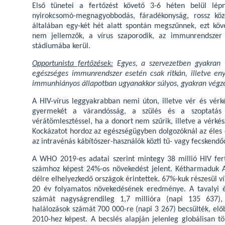
Első tünetei a fertőzést követő 3-6 héten belül lépn
nyirokcsomó-megnagyobbodás, fáradékonyság, rossz közé
általában egy-két hét alatt spontán megszűnnek, ezt köve
nem jellemzők, a vírus szaporodik, az immunrendszer 
stádiumába kerül.
Opportunista fertőzések:
Egyes, a szervezetben gyakran t
egészséges immunrendszer esetén csak ritkán, illetve en
immunhiányos állapotban ugyanakkor súlyos, gyakran végzet
A HIV-vírus leggyakrabban nemi úton, illetve vér és vérk
gyermekét a várandósság, a szülés és a szoptatás 
vérátömlesztéssel, ha a donort nem szűrik, illetve a vérké
Kockázatot hordoz az egészségügyben dolgozóknál az éles es
az intravénás kábítószer-használók közti tű- vagy fecskendőc
A WHO 2019-es adatai szerint mintegy 38 millió HIV fert
számhoz képest 24%-os növekedést jelent. Kétharmaduk Af
délre elhelyezkedő országok érintettek. 67%-kuk részesül v
20 év folyamatos növekedésének eredménye. A tavalyi 
számát nagyságrendileg 1,7 millióra (napi 135 637),
halálozások számát 700 000-re (napi 3 267) becsülték, elő
2010-hez képest. A becslés alapján jelenleg globálisan töb