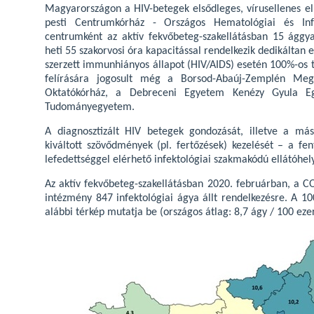
Magyarországon a HIV-betegek elsődleges, vírusellenes ell
pesti Centrumkórház - Országos Hematológiai és Infe
centrumként az aktív fekvőbeteg-szakellátásban 15 ággya
heti 55 szakorvosi óra kapacitással rendelkezik dedikáltan 
szerzett immunhiányos állapot (HIV/AIDS) esetén 100%-os
felírására jogosult még a Borsod-Abaúj-Zemplén Meg
Oktatókórház, a Debreceni Egyetem Kenézy Gyula E
Tudományegyetem.
A diagnosztizált HIV betegek gondozását, illetve a máso
kiváltott szövődmények (pl. fertőzések) kezelését – a fe
lefedettséggel elérhető infektológiai szakmakódú ellátóhely
Az aktív fekvőbeteg-szakellátásban 2020. februárban, a 
intézmény 847 infektológiai ágya állt rendelkezésre. A 1
alábbi térkép mutatja be (országos átlag: 8,7 ágy / 100 ezer