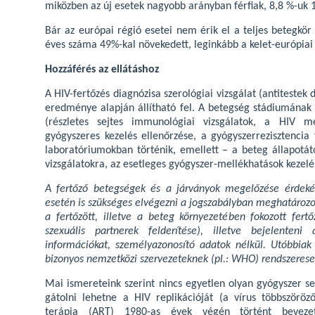
miközben az új esetek nagyobb arányban férfiak, 8,8 %-uk 1
Bár az európai régió esetei nem érik el a teljes betegkör
éves száma 49%-kal növekedett, leginkább a kelet-európiai 
Hozzáférés az ellátáshoz
A HIV-fertőzés diagnózisa szerológiai vizsgálat (antitestek 
eredménye alapján állítható fel. A betegség stádiumának
(részletes sejtes immunológiai vizsgálatok, a HIV me
gyógyszeres kezelés ellenőrzése, a gyógyszerrezisztencia v
laboratóriumokban történik, emellett – a beteg állapotátó
vizsgálatokra, az esetleges gyógyszer-mellékhatások kezelés
A fertőző betegségek és a járványok megelőzése érdeké
esetén is szükséges elvégezni a jogszabályban meghatározot
a fertőzött, illetve a beteg környezetében fokozott fert
szexuális partnerek felderítése), illetve bejelenteni
információkat, személyazonosító adatok nélkül. Utóbbiak 
bizonyos nemzetközi szervezeteknek (pl.: WHO) rendszerese
Mai ismereteink szerint nincs egyetlen olyan gyógyszer s
gátolni lehetne a HIV replikációját (a vírus többszöröző
terápia (ART) 1980-as évek végén történt bevez