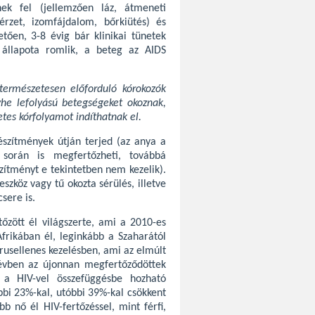
ek fel (jellemzően láz, átmeneti
rzet, izomfájdalom, bőrkiütés) és
tően, 3-8 évig bár klinikai tünetek
állapota romlik, a beteg az AIDS
ermészetesen előforduló kórokozók
yhe lefolyású betegségeket okoznak,
es kórfolyamot indíthatnak el.
észítmények útján terjed (az anya a
során is megfertőzheti, továbbá
szítményt e tekintetben nem kezelik).
zköz vagy tű okozta sérülés, illetve
sere is.
őzött él világszerte, ami a 2010-es
rikában él, leginkább a Szaharától
írusellenes kezelésben, ami az elmúlt
évben az újonnan megfertőződöttek
 a HIV-vel összefüggésbe hozható
bbi 23%-kal, utóbbi 39%-kal csökkent
b nő él HIV-fertőzéssel, mint férfi,