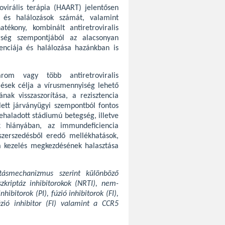
rovirális terápia (HAART) jelentősen
 és halálozások számát, valamint
atékony, kombinált antiretroviralis
ség szempontjából az alacsonyan
denciája és halálozása hazánkban is
árom vagy több antiretroviralis
lések célja a vírusmennyiség lehető
nak visszaszorítása, a rezisztencia
lett járványügyi szempontból fontos
rehaladott stádiumú betegség, illetve
k hiányában, az immundeficiencia
zerszedésből eredő mellékhatások,
 a kezelés megkezdésének halasztása
tásmechanizmus szerint különböző
szkriptáz inhibitorokok (NRTI), nem-
hibitorok (PI), fúzió inhibitorok (FI),
fúzió inhibitor (FI) valamint a CCR5