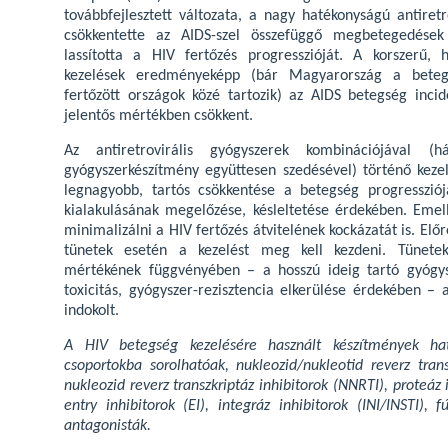
továbbfejlesztett változata, a nagy hatékonyságú antiret
csökkentette az AIDS-szel összefüggő megbetegedések
lassította a HIV fertőzés progresszióját. A korszerű, h
kezelések eredményeképp (bár Magyarország a beteg
fertőzött országok közé tartozik) az AIDS betegség inci
jelentős mértékben csökkent.
Az antiretrovirális gyógyszerek kombinációjával (h
gyógyszerkészítmény együttesen szedésével) történő keze
legnagyobb, tartós csökkentése a betegség progressziójá
kialakulásának megelőzése, késleltetése érdekében. Emel
minimalizálni a HIV fertőzés átvitelének kockázatát is. Elő
tünetek esetén a kezelést meg kell kezdeni. Tünete
mértékének függvényében – a hosszú ideig tartó gyógys
toxicitás, gyógyszer-rezisztencia elkerülése érdekében –
indokolt.
A HIV betegség kezelésére használt készítmények ha
csoportokba sorolhatóak, nukleozid/nukleotid reverz tran
nukleozid reverz transzkriptáz inhibitorok (NNRTI), proteáz in
entry inhibitorok (EI), integráz inhibitorok (INI/INSTI), 
antagonisták.