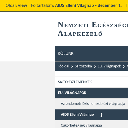
Oldal:
view
Fő tartalom:
AIDS Elleni Világnap - december 1.
N
E
EMZETI
GÉSZSÉG
A
LAPKEZELŐ
RÓLUNK
Főoldal
Sajtószoba
Eü. világnapok
SAJTÓKÖZLEMÉNYEK
EÜ. VILÁGNAPOK
Az endometriózis nemzetközi világnapja
AIDS Elleni Világnap
Cukorbetegség világnapja