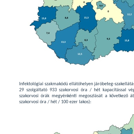
Infektológiai szakmakódú ellátóhelyen járóbeteg-szakellá
29 szolgáltató 933 szakorvosi óra / hét kapacitással vé
szakorvosi órák megyénkénti megoszlását a következő ábr
szakorvosi óra / hét / 100 ezer lakos):