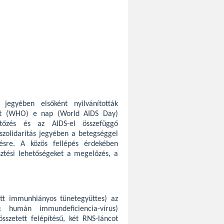
egyében elsőként nyilvánították
zet (WHO) e nap (World AIDS Day)
tőzés és az AIDS-el összefüggő
szolidaritás jegyében a betegséggel
ésre. A közös fellépés érdekében
esztési lehetőségeket a megelőzés, a
tt immunhiányos tünetegyüttes) az
: humán immundeficiencia-vírus)
sszetett felépítésű, két RNS-láncot