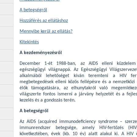
A betegségről
Hozzáférés az ellátáshoz
Mennyibe kerül az ellátás?
Kitekintés
A kezdeményezésről
December 1-ét 1988-ban, az AIDS elleni küzdelem j
egészségügyi világnappá. Az Egészségügyi Világszerve
alkalmából lehetőséget kíván teremteni a HIV fer
megbetegedések elleni közös fellépésre és a nemzetközi 
élők támogatására, az elhunytakról való megemlékez
világszerte fontos ismerni a járvány helyzetét és a fejl
kezelés és a gondozás terén.
A betegségről
Az AIDS (acquired immunodeficiency syndrome – szerze
immunrendszer betegsége, amely HIV-fertőzés (HIV
következtében, évek (kb. 10 év) alatt alakul ki. A HIV ö