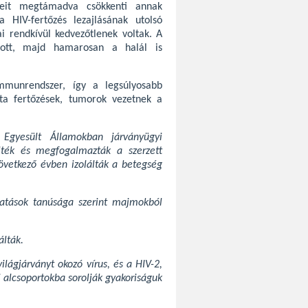
jeit megtámadva csökkenti annak
 HIV-fertőzés lezajlásának utolsó
ai rendkívül kedvezőtlenek voltak. A
lott, majd hamarosan a halál is
immunrendszer, így a legsúlyosabb
a fertőzések, tumorok vezetnek a
Egyesült Államokban járványügyi
lték és megfogalmazták a szerzett
övetkező évben izolálták a betegség
tatások tanúsága szerint majmokból
álták.
lágjárványt okozó vírus, és a HIV-2,
 alcsoportokba sorolják gyakoriságuk