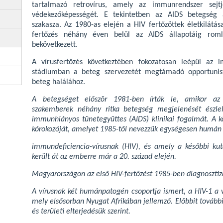
tartalmazó retrovírus, amely az immunrendszer sejt
védekezőképességét. E tekintetben az AIDS betegség a
szakasza. Az 1980-as elején a HIV fertőzöttek életkilátás
fertőzés néhány éven belül az AIDS állapotáig rom
bekövetkezett.
A vírusfertőzés következtében fokozatosan leépül az 
stádiumban a beteg szervezetét megtámadó opportunist
beteg halálához.
A betegséget először 1981-ben írták le, amikor az 
szakemberek néhány ritka betegség megjelenését észle
immunhiányos tünetegyüttes (AIDS) klinikai fogalmát. A k
kórokozóját, amelyet 1985-től nevezzük egységesen humán
immundeficiencia-vírusnak (HIV), és amely a későbbi ku
került át az emberre már a 20. század elején.
Magyarországon az első HIV-fertőzést 1985-ben diagnosztiz
A vírusnak két humánpatogén csoportja ismert, a HIV-1 a vi
mely elsősorban Nyugat Afrikában jellemző. Előbbit további
és területi elterjedésük szerint.