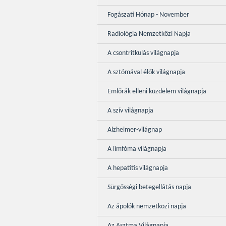
Fogászati Hónap - November
Radiológia Nemzetközi Napja
A csontritkulás világnapja
A sztómával élők világnapja
Emlőrák elleni küzdelem világnapja
A szív világnapja
Alzheimer-világnap
A limfóma világnapja
A hepatitis világnapja
Sürgősségi betegellátás napja
Az ápolók nemzetközi napja
Az Asztma Világnapja