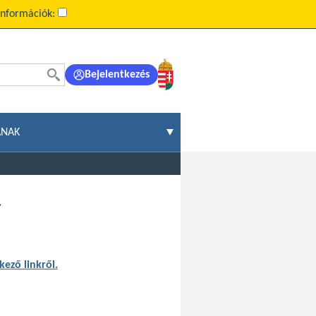
információk:
Bejelentkezés
ÁNAK
.
kező linkről.