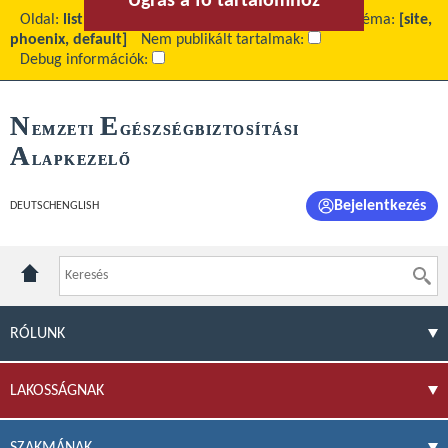
Ugrás a fő tartalomhoz
Ugrás a menühöz
Oldal:
list
Fő tartalom:
Sajtóközlemények 2016
Téma:
[site,
phoenix, default]
Nem publikált tartalmak:
Debug információk:
N
E
EMZETI
GÉSZSÉGBIZTOSÍTÁSI
A
LAPKEZELŐ
Bejelentkezés
DEUTSCH
ENGLISH
RÓLUNK
LAKOSSÁGNAK
SZAKMÁNAK