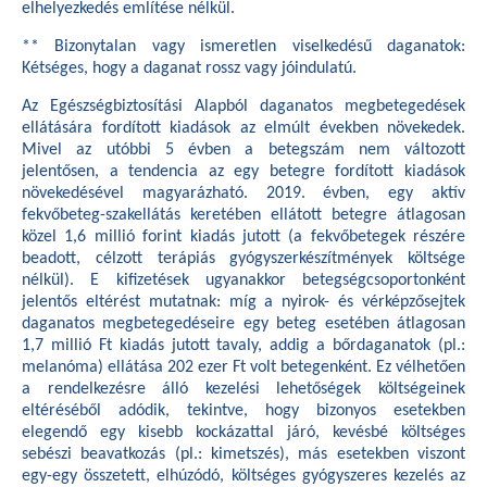
elhelyezkedés említése nélkül.
** Bizonytalan vagy ismeretlen viselkedésű daganatok:
Kétséges, hogy a daganat rossz vagy jóindulatú.
Az Egészségbiztosítási Alapból daganatos megbetegedések
ellátására fordított kiadások az elmúlt években növekedek.
Mivel az utóbbi 5 évben a betegszám nem változott
jelentősen, a tendencia az egy betegre fordított kiadások
növekedésével magyarázható. 2019. évben, egy aktív
fekvőbeteg-szakellátás keretében ellátott betegre átlagosan
közel 1,6 millió forint kiadás jutott (a fekvőbetegek részére
beadott, célzott terápiás gyógyszerkészítmények költsége
nélkül). E kifizetések ugyanakkor betegségcsoportonként
jelentős eltérést mutatnak: míg a nyirok- és vérképzősejtek
daganatos megbetegedéseire egy beteg esetében átlagosan
1,7 millió Ft kiadás jutott tavaly, addig a bőrdaganatok (pl.:
melanóma) ellátása 202 ezer Ft volt betegenként. Ez vélhetően
a rendelkezésre álló kezelési lehetőségek költségeinek
eltéréséből adódik, tekintve, hogy bizonyos esetekben
elegendő egy kisebb kockázattal járó, kevésbé költséges
sebészi beavatkozás (pl.: kimetszés), más esetekben viszont
egy-egy összetett, elhúzódó, költséges gyógyszeres kezelés az