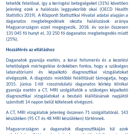
tehetők felelőssé, így a keringési betegségeket (31%) követően
jelenleg ezek a halálozás leggyakoribb okai (OECD Health
Statistics 2019). A Központi Statisztikai Hivatal adatai alapján a
daganatos megbetegedések okozta halálozások aránya
Magyarországon ezzel megegyezik, 2018. év során összesen
131 045 fő hunyt el, 33 250 fő daganatos megbetegedés miatt
(25%).
Hozzáférés az ellátáshoz
Daganatok gyanúja esetén, a korai felismerés és a kezelési
lehetőségek mérlegelése érdekében fontos, hogy a szükséges
laboratóriumi és képalkotó diagnosztikai vizsgálatokat
elvégezzék. A diagnózis mielőbbi felállítását támogatja, hogy
2015. június 1-től rosszindulatú daganatos kórkép klinikai
gyanúja esetén a CT, MRI szolgáltatók a szükséges képalkotó
diagnosztikai vizsgálatokat a beutaló kiállításának napjától
számított 14 napon belül kötelesek elvégezni.
A CT, MRI vizsgálatok jelenleg összesen 71 szolgáltatónál, 143
készüléken (95 CT és 48 MRI készüléken) történnek.
Magyarországon a daganatok diagnosztikáján túl azok