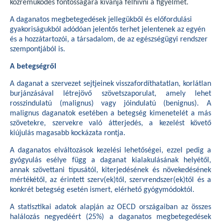
közreműködés fontosságára kívánja felhívni a figyelmet.
A daganatos megbetegedések jellegükből és előfordulási
gyakoriságukból adódóan jelentős terhet jelentenek az egyén
és a hozzátartozói, a társadalom, de az egészségügyi rendszer
szempontjából is.
A betegségről
A daganat a szervezet sejtjeinek visszafordíthatatlan, korlátlan
burjánzásával létrejövő szövetszaporulat, amely lehet
rosszindulatú (malignus) vagy jóindulatú (benignus). A
malignus daganatok esetében a betegség kimenetelét a más
szövetekre, szervekre való átterjedés, a kezelést követő
kiújulás magasabb kockázata rontja.
A daganatos elváltozások kezelési lehetőségei, ezzel pedig a
gyógyulás esélye függ a daganat kialakulásának helyétől,
annak szövettani típusától, kiterjedésének és növekedésének
mértékétől, az érintett szerv(ek)től, szervrendszer(ek)től és a
konkrét betegség esetén ismert, elérhető gyógymódoktól.
A statisztikai adatok alapján az OECD országaiban az összes
halálozás negyedéért (25%) a daganatos megbetegedések