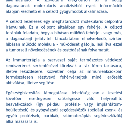
alkalmazható. A szövettani diagnózison túl a beteg
daganatának molekuláris analíziséből nyert információk
alapján kezdhető el a célzott gyógymódok alkalmazása.
A célzott kezelések egy meghatározott molekuláris célpontra
irányulnak. Ez a célpont általában egy fehérje. A célzott
terápiák feladata, hogy a hibásan működő fehérje - vagy más,
a daganatsejt jelátviteli láncolatában elhelyezkedő, szintén
hibásan működő molekula - működését gátolja, leállítva ezzel
a tumorsejt növekedésének és osztódásának folyamatát.
Az immunterápia a szervezet saját természetes védekező
rendszerének serkentésével törekszik a rák féken tartására,
illetve leküzdésére. Közvetlen célja az immunreakciókban
természetesen résztvevő fehérvérsejtek minél erősebb
aktiválása, illetve segítése.
Egészségbiztosítási támogatással lehetőség van a kezelést
követően esetlegesen szükségessé váló helyreállító
beavatkozások (így például protézis- vagy implantátum-
beültetések) és gyógyászati segédeszközök (például csonk- és
egyéb protézisek, parókák, sztómaterápiás segédeszközök)
alkalmazására is.