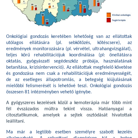
Onkológiai gondozás keretében lehetőség van az ellátottak
utólagos ellátására (pl. sebkötözés, kötéscsere), az
eredmények monitorozására (pl. vérvétel, ultrahangvizsgálat),
teljes körű rehabilitációjuk koordinálása (pl: önellátásra
oktatás, gyógyászati segédeszköz próbája, használatának
betanítása, krízisintervenció). Az ellátottak megfelelő követése
és gondozása nem csak a rehabilitációjuk eredményességét,
de az esetleges állapotromlás, a betegség kiújulásának
mielőbbi felismerését is lehetővé teszi. Onkológiai gondozás
összesen 81 intézményben vehető igénybe.
A gyógyszeres kezelések közül a kemoterápia már több mint
fél évszázados múltra tekint vissza. Hatóanyagai a
citosztatikumok, amelyek a sejtek osztódását hivatottak
leállítani.
Ma már a legtöbb esetben személyre szabott kezelés