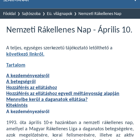
Főoldal
Sajtószoba
Eü. világnapok
Nemzeti Rákellenes Nap
Nemzeti Rákellenes Nap - Április 10.
A teljes, egységes szerkezetű tájékoztató letölthető a
következő linkről.
Tartalom
A kezdeményezésről
A betegségről
Hozzáférés az ellátáshoz
Hozzáférés az ellátáshoz egyedi méltányosság alapján
Mennyibe kerül a daganatok ellátása?
Kitekintés
A kezdeményezésről
1993. óta április 10-e hazánkban a nemzeti rákellenes nap,
amellyel a Magyar Rákellenes Liga a daganatos betegségekre,
azok megelőzésére, korai felismerésére, illetve az aktív