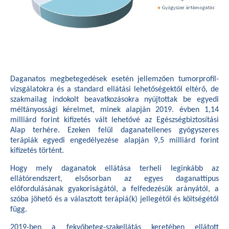
Daganatos megbetegedések esetén jellemzően tumorprofil-
vizsgálatokra és a standard ellátási lehetőségektől eltérő, de
szakmailag indokolt beavatkozásokra nyújtottak be egyedi
méltányossági kérelmet, minek alapján 2019. évben 1,14
milliárd forint kifizetés vált lehetővé az Egészségbiztosítási
Alap terhére. Ezeken felül daganatellenes gyógyszeres
terápiák egyedi engedélyezése alapján 9,5 milliárd forint
kifizetés történt.
Hogy mely daganatok ellátása terheli leginkább az
ellátórendszert, elsősorban az egyes daganattípus
előfordulásának gyakoriságától, a felfedezésük arányától, a
szóba jöhető és a választott terápiá(k) jellegétől és költségétől
függ.
2019-ben a fekvőbeteg-szakellátás keretében ellátott