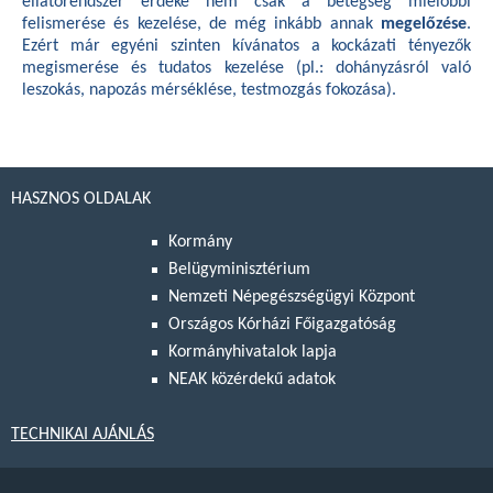
ellátórendszer érdeke nem csak a betegség mielőbbi
felismerése és kezelése, de még inkább annak
megelőzése
.
Ezért már egyéni szinten kívánatos a kockázati tényezők
megismerése és tudatos kezelése (pl.: dohányzásról való
leszokás, napozás mérséklése, testmozgás fokozása).
HASZNOS OLDALAK
Kormány
Belügyminisztérium
Nemzeti Népegészségügyi Központ
Országos Kórházi Főigazgatóság
Kormányhivatalok lapja
NEAK közérdekű adatok
TECHNIKAI AJÁNLÁS