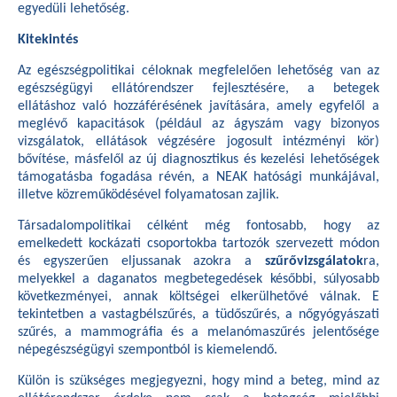
egyedüli lehetőség.
Kitekintés
Az egészségpolitikai céloknak megfelelően lehetőség van az
egészségügyi ellátórendszer fejlesztésére, a betegek
ellátáshoz való hozzáférésének javítására, amely egyfelől a
meglévő kapacitások (például az ágyszám vagy bizonyos
vizsgálatok, ellátások végzésére jogosult intézményi kör)
bővítése, másfelől az új diagnosztikus és kezelési lehetőségek
támogatásba fogadása révén, a NEAK hatósági munkájával,
illetve közreműködésével folyamatosan zajlik.
Társadalompolitikai célként még fontosabb, hogy az
emelkedett kockázati csoportokba tartozók szervezett módon
és egyszerűen eljussanak azokra a
szűrővizsgálatok
ra,
melyekkel a daganatos megbetegedések későbbi, súlyosabb
következményei, annak költségei elkerülhetővé válnak. E
tekintetben a vastagbélszűrés, a tüdőszűrés, a nőgyógyászati
szűrés, a mammográfia és a melanómaszűrés jelentősége
népegészségügyi szempontból is kiemelendő.
Külön is szükséges megjegyezni, hogy mind a beteg, mind az