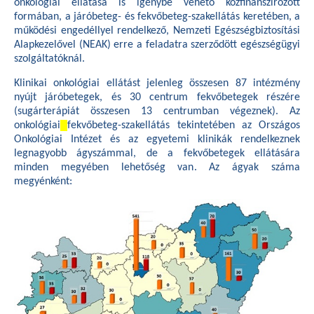
onkológiai ellátása is igénybe vehető közfinanszírozott
formában, a járóbeteg- és fekvőbeteg-szakellátás keretében, a
működési engedéllyel rendelkező, Nemzeti Egészségbiztosítási
Alapkezelővel (NEAK) erre a feladatra szerződött egészségügyi
szolgáltatóknál.
Klinikai onkológiai ellátást jelenleg összesen 87 intézmény
nyújt járóbetegek, és 30 centrum fekvőbetegek részére
(sugárterápiát összesen 13 centrumban végeznek). Az
onkológiai
fekvőbeteg-szakellátás tekintetében az Országos
Onkológiai Intézet és az egyetemi klinikák rendelkeznek
legnagyobb ágyszámmal, de a fekvőbetegek ellátására
minden megyében lehetőség van. Az ágyak száma
megyénként: