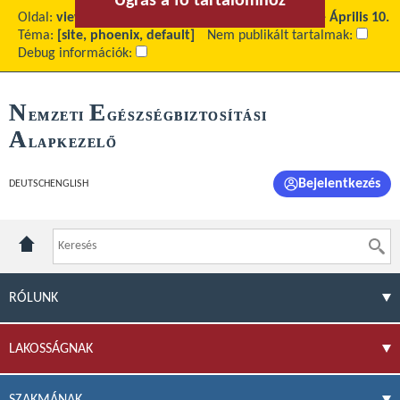
Ugrás a fő tartalomhoz
Ugrás a menühöz
Oldal:
view
Fő tartalom:
Nemzeti Rákellenes Nap - Április 10.
Téma:
[site, phoenix, default]
Nem publikált tartalmak:
Debug információk:
N
E
EMZETI
GÉSZSÉGBIZTOSÍTÁSI
A
LAPKEZELŐ
Bejelentkezés
DEUTSCH
ENGLISH
RÓLUNK
LAKOSSÁGNAK
SZAKMÁNAK