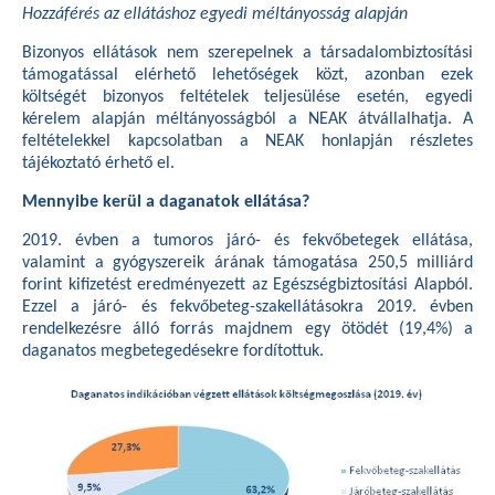
Hozzáférés az ellátáshoz egyedi méltányosság alapján
Bizonyos ellátások nem szerepelnek a társadalombiztosítási
támogatással elérhető lehetőségek közt, azonban ezek
költségét bizonyos feltételek teljesülése esetén, egyedi
kérelem alapján méltányosságból a NEAK átvállalhatja. A
feltételekkel kapcsolatban a NEAK honlapján részletes
tájékoztató érhető el.
Mennyibe kerül a daganatok ellátása?
2019. évben a tumoros járó- és fekvőbetegek ellátása,
valamint a gyógyszereik árának támogatása 250,5 milliárd
forint kifizetést eredményezett az Egészségbiztosítási Alapból.
Ezzel a járó- és fekvőbeteg-szakellátásokra 2019. évben
rendelkezésre álló forrás majdnem egy ötödét (19,4%) a
daganatos megbetegedésekre fordítottuk.