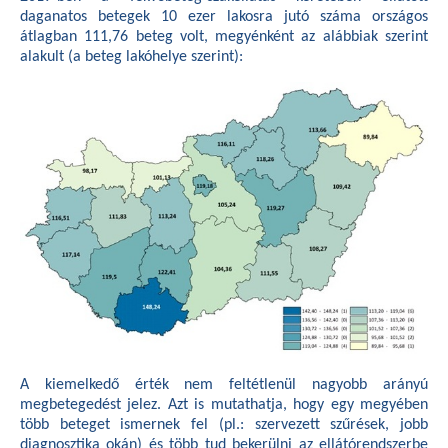
daganatos betegek 10 ezer lakosra jutó száma országos
átlagban 111,76 beteg volt, megyénként az alábbiak szerint
alakult (a beteg lakóhelye szerint):
A kiemelkedő érték nem feltétlenül nagyobb arányú
megbetegedést jelez. Azt is mutathatja, hogy egy megyében
több beteget ismernek fel (pl.: szervezett szűrések, jobb
diagnosztika okán) és több tud bekerülni az ellátórendszerbe