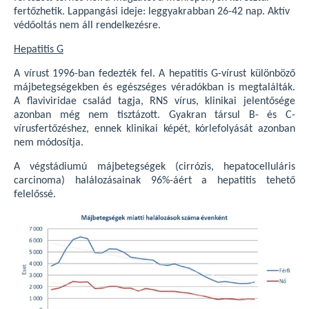
fertőzhetik. Lappangási ideje: leggyakrabban 26-42 nap. Aktív
védőoltás nem áll rendelkezésre.
Hepatitis G
A vírust 1996-ban fedezték fel. A hepatitis G-vírust különböző
májbetegségekben és egészséges véradókban is megtalálták.
A flaviviridae család tagja, RNS vírus, klinikai jelentősége
azonban még nem tisztázott. Gyakran társul B- és C-
vírusfertőzéshez, ennek klinikai képét, kórlefolyását azonban
nem módosítja.
A végstádiumú májbetegségek (cirrózis, hepatocelluláris
carcinoma) halálozásainak 96%-áért a hepatitis tehető
felelőssé.