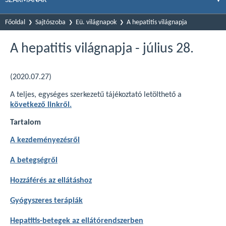
Főoldal
Sajtószoba
Eü. világnapok
A hepatitis világnapja
A hepatitis világnapja - július 28.
(2020.07.27)
A teljes, egységes szerkezetű tájékoztató letölthető a
következő linkről.
Tartalom
A kezdeményezésről
A betegségről
Hozzáférés az ellátáshoz
Gyógyszeres terápiák
Hepatitis-betegek az ellátórendszerben