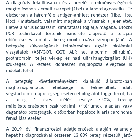
A diagnózis felállításában és a kezelés eredményességének
megítélésében kiemelt szerepet játszik a labordiagnosztika. Ez
elsősorban a háromféle antigén-antitest rendszer (Hbe, Hbs,
Hbc) kimutatását, valamint magának a vírusnak a jelenlétét,
illetve a vírus kópiaszám kimutatását foglalja magába. Utóbbi
PCR technikával történik, ismerete alapvető a terápia
eldöntése, valamint a beteg monitorozása szempontjából. A
betegség súlyosságának felméréséhez egyéb biokémiai
vizsgálatok (AST/GOT, GGT, ALP, se. albumin, bilirubin),
prothrombin, teljes vérkép és hasi ultrahangvizsgálat (UH)
szükséges. A kezelési döntéshez májbiopszia elvégzése is
indokolt lehet.
A betegség következményeként kialakuló állapotokban
májtranszplantáció lehetősége is felmerülhet: idült
végstádiumú májbetegség esetén etiológiától függetlenül, ha
a beteg 1 éves túlélési esélye ≤50%, heveny
májelégtelenségben szakirodalmi kritériumok alapján vagy
daganatos betegségek, elsősorban hepatocellularis carcinoma
fennállása esetén.
A 2019. évi finanszírozási adatjelentések alapján valamely
hepatitis diagnózisával összesen 13 809 beteg részesült járó-