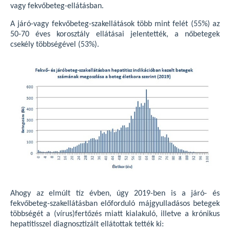
vagy fekvőbeteg-ellátásban.
A járó-vagy fekvőbeteg-szakellátások több mint felét (55%) az
50-70 éves korosztály ellátásai jelentették, a nőbetegek
csekély többségével (53%).
Ahogy az elmúlt tíz évben, úgy 2019-ben is a járó- és
fekvőbeteg-szakellátásban előforduló májgyulladásos betegek
többségét a (vírus)fertőzés miatt kialakuló, illetve a krónikus
hepatitisszel diagnosztizált ellátottak tették ki: