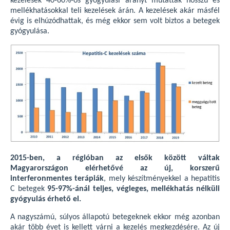
kezelések 40-60%-os gyógyulási arányt mutattak hosszú és
mellékhatásokkal teli kezelések árán. A kezelések akár másfél
évig is elhúzódhattak, és még ekkor sem volt biztos a betegek
gyógyulása.
2015-ben, a régióban az elsők között váltak
Magyarországon elérhetővé az új, korszerű
interferonmentes terápiák
, mely készítményekkel a hepatitis
C betegek
95-97%-ánál teljes, végleges, mellékhatás nélküli
gyógyulás érhető el.
A nagyszámú, súlyos állapotú betegeknek ekkor még azonban
akár több évet is kellett várni a kezelés megkezdésére. Az új