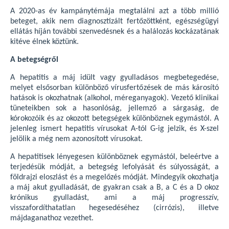
A 2020-as év kampánytémája megtalálni azt a több millió
beteget, akik nem diagnosztizált fertőzöttként, egészségügyi
ellátás híján további szenvedésnek és a halálozás kockázatának
kitéve élnek köztünk.
A betegségről
A hepatitis a máj idült vagy gyulladásos megbetegedése,
melyet elsősorban különböző vírusfertőzések de más károsító
hatások is okozhatnak (alkohol, méreganyagok). Vezető klinikai
tüneteikben sok a hasonlóság, jellemző a sárgaság, de
kórokozóik és az okozott betegségek különböznek egymástól. A
jelenleg ismert hepatitis vírusokat A-tól G-ig jelzik, és X-szel
jelölik a még nem azonosított vírusokat.
A hepatitisek lényegesen különböznek egymástól, beleértve a
terjedésük módját, a betegség lefolyását és súlyosságát, a
földrajzi eloszlást és a megelőzés módját. Mindegyik okozhatja
a máj akut gyulladását, de gyakran csak a B, a C és a D okoz
krónikus gyulladást, ami a máj progresszív,
visszafordíthatatlan hegesedéséhez (cirrózis), illetve
májdaganathoz vezethet.