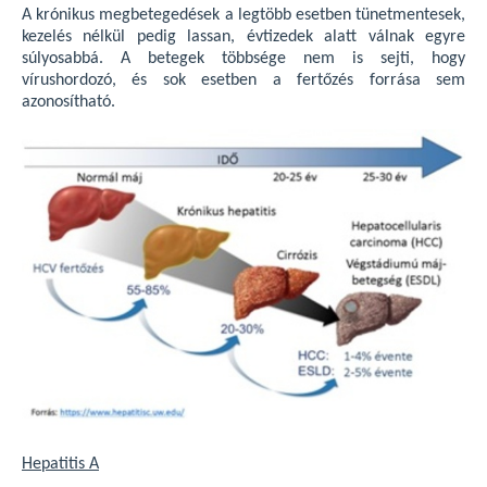
A krónikus megbetegedések a legtöbb esetben tünetmentesek,
kezelés nélkül pedig lassan, évtizedek alatt válnak egyre
súlyosabbá. A betegek többsége nem is sejti, hogy
vírushordozó, és sok esetben a fertőzés forrása sem
azonosítható.
Hepatitis A