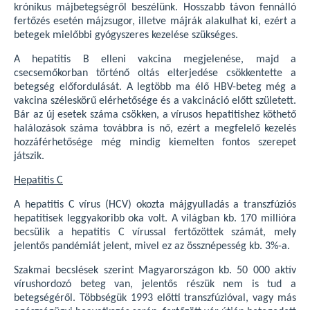
krónikus májbetegségről beszélünk. Hosszabb távon fennálló
fertőzés esetén májzsugor, illetve májrák alakulhat ki, ezért a
betegek mielőbbi gyógyszeres kezelése szükséges.
A hepatitis B elleni vakcina megjelenése, majd a
csecsemőkorban történő oltás elterjedése csökkentette a
betegség előfordulását. A legtöbb ma élő HBV-beteg még a
vakcina széleskörű elérhetősége és a vakcináció előtt született.
Bár az új esetek száma csökken, a vírusos hepatitishez köthető
halálozások száma továbbra is nő, ezért a megfelelő kezelés
hozzáférhetősége még mindig kiemelten fontos szerepet
játszik.
Hepatitis C
A hepatitis C vírus (HCV) okozta májgyulladás a transzfúziós
hepatitisek leggyakoribb oka volt. A világban kb. 170 millióra
becsülik a hepatitis C vírussal fertőzöttek számát, mely
jelentős pandémiát jelent, mivel ez az össznépesség kb. 3%-a.
Szakmai becslések szerint Magyarországon kb. 50 000 aktív
vírushordozó beteg van, jelentős részük nem is tud a
betegségéről. Többségük 1993 előtti transzfúzióval, vagy más