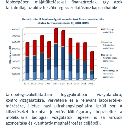
többségében májátültetéseket finanszíroztak, így azok
tartalmilag az aktív fekvőbeteg-szakellátáshoz kapcsolhatók:
Járóbeteg-szakellátásban leggyakrabban vizsgálatokra,
kontrollvizsgálatokra, vérvételre és a releváns laborértékek
mérésére, illetve hasi ultrahangvizsgálatra került sor. A
kifizetéseket tekintve jelentős költségarányt képviseltek a
molekuláris biológiai vizsgálatok lépései is (a vírusok
azonosítása és kvantitatív meghatározása céljából).