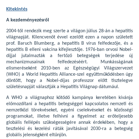
Kitekintés
A kezdeményezésről
2004-től rendezik meg szerte a világon július 28-án a hepatitis
világnapját. Kilencvenöt évvel ezelőtt ezen a napon született
prof. Baruch Blumberg, a hepatitis B vírus felfedezője, és a
hepatitis B elleni vakcina kifejlesztője. 1976-ban orvosi Nobel-
díjjal jutalmazták a fertőző betegségek terjedése új
mechanizmusainak felfedezéséért. Munkásságának
elismeréseként 2010-ben az Egészségügyi Világszervezet
(WHO) a World Hepatitis Alliance-szel együttműködésben úgy
döntött, hogy a Nobel-díjas professzor előtt tisztelegve
születésnapját választják a Hepatitis Világnap dátumául.
A WHO a világnaphoz kötődő kampánya keretében kívánja
előmozdítani a hepatitis betegséggel kapcsolatos nemzeti és
nemzetközi törekvéseket, egyéni cselekvéseket és közösségi
programokat, illetve felhívni a figyelmet az erőteljesebb
globális fellépés szükségességére annak érdekében, hogy a
tesztelési és kezelési ráták javításával 2030-ra a betegség
globális jelenségként eltűnjön.