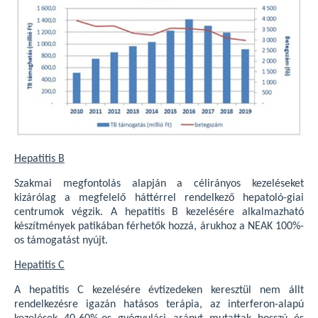
Hepatitis B
Szakmai megfontolás alapján a célirányos kezeléseket
kizárólag a megfelelő háttérrel rendelkező hepatoló-giai
centrumok végzik. A hepatitis B kezelésére alkalmazható
készítmények patikában férhetők hozzá, árukhoz a NEAK 100%-
os támogatást nyújt.
Hepatitis C
A hepatitis C kezelésére évtizedeken keresztül nem állt
rendelkezésre igazán hatásos terápia, az interferon-alapú