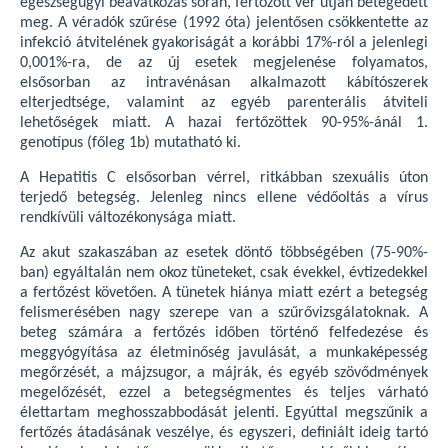
egészségügyi beavatkozás során, fertőzött vér útján betegedett
meg. A véradók szűrése (1992 óta) jelentősen csökkentette az
infekció átvitelének gyakoriságát a korábbi 17%-ról a jelenlegi
0,001%-ra, de az új esetek megjelenése folyamatos,
elsősorban az intravénásan alkalmazott kábítószerek
elterjedtsége, valamint az egyéb parenterális átviteli
lehetőségek miatt. A hazai fertőzöttek 90-95%-ánál 1.
genotípus (főleg 1b) mutatható ki.
A Hepatitis C elsősorban vérrel, ritkábban szexuális úton
terjedő betegség. Jelenleg nincs ellene védőoltás a vírus
rendkívüli változékonysága miatt.
Az akut szakaszában az esetek döntő többségében (75-90%-
ban) egyáltalán nem okoz tüneteket, csak évekkel, évtizedekkel
a fertőzést követően. A tünetek hiánya miatt ezért a betegség
felismerésében nagy szerepe van a szűrővizsgálatoknak. A
beteg számára a fertőzés időben történő felfedezése és
meggyógyítása az életminőség javulását, a munkaképesség
megőrzését, a májzsugor, a májrák, és egyéb szövődmények
megelőzését, ezzel a betegségmentes és teljes várható
élettartam meghosszabbodását jelenti. Egyúttal megszűnik a
fertőzés átadásának veszélye, és egyszeri, definiált ideig tartó