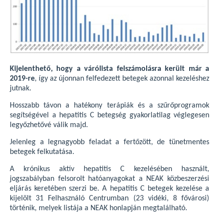
Kijelenthető, hogy a várólista felszámolásra került már a
2019-re
, így az újonnan felfedezett betegek azonnal kezeléshez
jutnak.
Hosszabb távon a hatékony terápiák és a szűrőprogramok
segítségével a hepatitis C betegség gyakorlatilag véglegesen
legyőzhetővé válik majd.
Jelenleg a legnagyobb feladat a fertőzött, de tünetmentes
betegek felkutatása.
A krónikus aktív hepatitis C kezelésében használt,
jogszabályban felsorolt hatóanyagokat a NEAK közbeszerzési
eljárás keretében szerzi be. A hepatitis C betegek kezelése a
kijelölt 31 Felhasználó Centrumban (23 vidéki, 8 fővárosi)
történik, melyek listája a NEAK honlapján megtalálható.