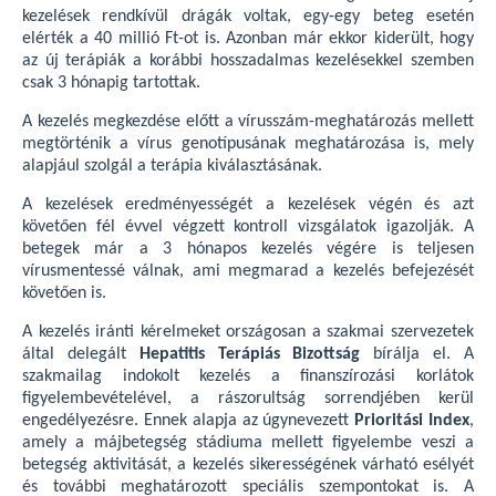
kezelések rendkívül drágák voltak, egy-egy beteg esetén
elérték a 40 millió Ft-ot is. Azonban már ekkor kiderült, hogy
az új terápiák a korábbi hosszadalmas kezelésekkel szemben
csak 3 hónapig tartottak.
A kezelés megkezdése előtt a vírusszám-meghatározás mellett
megtörténik a vírus genotípusának meghatározása is, mely
alapjául szolgál a terápia kiválasztásának.
A kezelések eredményességét a kezelések végén és azt
követően fél évvel végzett kontroll vizsgálatok igazolják. A
betegek már a 3 hónapos kezelés végére is teljesen
vírusmentessé válnak, ami megmarad a kezelés befejezését
követően is.
A kezelés iránti kérelmeket országosan a szakmai szervezetek
által delegált
Hepatitis Terápiás Bizottság
bírálja el. A
szakmailag indokolt kezelés a finanszírozási korlátok
figyelembevételével, a rászorultság sorrendjében kerül
engedélyezésre. Ennek alapja az úgynevezett
Prioritási Index
,
amely a májbetegség stádiuma mellett figyelembe veszi a
betegség aktivitását, a kezelés sikerességének várható esélyét
és további meghatározott speciális szempontokat is. A