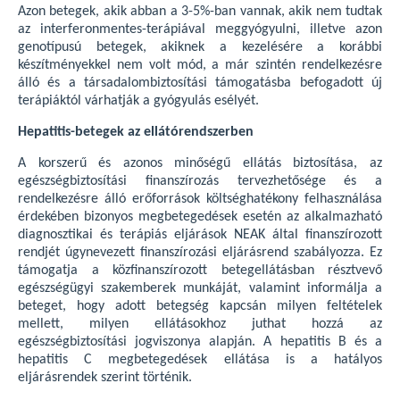
Azon betegek, akik abban a 3-5%-ban vannak, akik nem tudtak
az interferonmentes-terápiával meggyógyulni, illetve azon
genotípusú betegek, akiknek a kezelésére a korábbi
készítményekkel nem volt mód, a már szintén rendelkezésre
álló és a társadalombiztosítási támogatásba befogadott új
terápiáktól várhatják a gyógyulás esélyét.
Hepatitis-betegek az ellátórendszerben
A korszerű és azonos minőségű ellátás biztosítása, az
egészségbiztosítási finanszírozás tervezhetősége és a
rendelkezésre álló erőforrások költséghatékony felhasználása
érdekében bizonyos megbetegedések esetén az alkalmazható
diagnosztikai és terápiás eljárások NEAK által finanszírozott
rendjét úgynevezett finanszírozási eljárásrend szabályozza. Ez
támogatja a közfinanszírozott betegellátásban résztvevő
egészségügyi szakemberek munkáját, valamint informálja a
beteget, hogy adott betegség kapcsán milyen feltételek
mellett, milyen ellátásokhoz juthat hozzá az
egészségbiztosítási jogviszonya alapján. A hepatitis B és a
hepatitis C megbetegedések ellátása is a hatályos
eljárásrendek szerint történik.