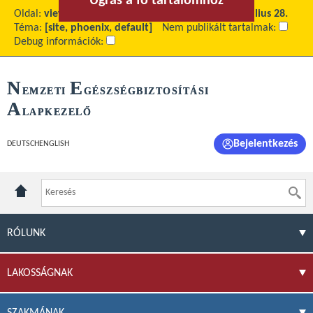
Ugrás a fő tartalomhoz
Ugrás a menühöz
Oldal:
view
Fő tartalom:
A hepatitis világnapja - július 28.
Téma:
[site, phoenix, default]
Nem publikált tartalmak:
Debug információk:
N
E
EMZETI
GÉSZSÉGBIZTOSÍTÁSI
A
LAPKEZELŐ
Bejelentkezés
DEUTSCH
ENGLISH
RÓLUNK
LAKOSSÁGNAK
SZAKMÁNAK