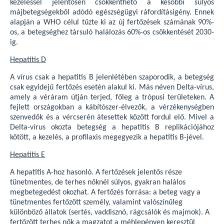
kezeléssel jelentősen csökkenthető a későbbi súlyos
májbetegségekből adódó egészségügyi ráfordításigény. Ennek
alapján a WHO célul tűzte ki az új fertőzések számának 90%-
os, a betegséghez társuló halálozás 60%-os csökkentését 2030-
ig.
Hepatitis D
A vírus csak a hepatitis B jelenlétében szaporodik, a betegség
csak egyidejű fertőzés esetén alakul ki. Más néven Delta-vírus,
amely a véráram útján terjed, főleg a trópusi területeken. A
fejlett országokban a kábítószer-élvezők, a vérzékenységben
szenvedők és a vércserén átesettek között fordul elő. Mivel a
Delta-vírus okozta betegség a hepatitis B replikációjához
kötött, a kezelés, a profilaxis megegyezik a hepatitis B-jével.
Hepatitis E
A hepatitis A-hoz hasonló. A fertőzések jelentős része
tünetmentes, de terhes nőknél súlyos, gyakran halálos
megbetegedést okozhat. A fertőzés forrása: a beteg vagy a
tünetmentes fertőzött személy, valamint valószínűleg
különböző állatok (sertés, vaddisznó, rágcsálók és majmok). A
fertőzött terhes nők a magzatot a méhlepényen keresztül