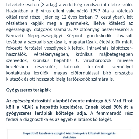
felvétele esetén (3 adag) a védettség rendszerint életre szóló.
Hazánkban a B vírus elleni vakcináció 1999 óta a kötelező
oltási rend része, jelenleg 12 éves korban (7. osztályban), két
részletben kapják meg a gyermekek, illetve kötelező az
egészségügyi dolgozók számára. Az oltóanyag beszerzéséről a
Nemzeti Népegészségügyi Központ gondoskodik. Javasolt
továbbá a szexuális szokásaik, magatartásuk, életvitelük miatt
fokozott fertőzési veszélynek kitettek, intravénás kábítószer-
használók, vérzékenységben, krónikus májbetegségben
szenvedők, krónikus hepatitis C vírushordozók, művese
kezelésben részesülők, katonák, fertőzött személlyel
kontaktusba kerülők, magas előfordulással bíró országba
kiutazók és ott hosszabb ideig tartózkodók számára is.
Gyógyszeres terápiák
Az egészségbiztosítási alapból évente mintegy 6,5 Mrd Ft-ot
költ a NEAK a hepatitis kezelésére. Ennek közel 90%-át a
gyógyszeres terápiák költsége adja.
A fennmaradó rész
fedezi a diagnosztika és az egyéb ellátások költségét.