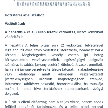
Hozzáférés az ellátáshoz
Védőoltások
A hepatitis A és a B ellen létezik védőoltás
, illetve kombinált
védőoltás is.
A hepatitis A teljes oltási sora (2 védőoltás) felvételével
legalább 20 évre szóló védettség szerezhető, beadását bárki
kérheti. Megbetegedési veszély esetén (pl. beteg
környezetében veszélyeztetettek, egészségügyi dolgozók
számára, továbbá, járvány esetén) kötelező. Javasolt emellett,
ha valaki járványveszélyes területre látogat, ha alapbetegsége
vagy életmódja miatt különösen veszélyeztetett
(vérzékenységben, krónikus májbetegségben szenved,
intravénás kábítószer-használó, homoszexuális), ha munkája
során ki lehet téve fertőzésnek (laboratóriumi, vízügyi
dolgozó).
A B vírus elleni oltóanyag nem a teljes vírust, hanem annak
felületi antigénjét tartalmazza, és a teljes oltási sorozat