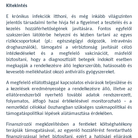
Kitekintés
E krónikus infekciók itthoni, és még inkább világszinten
jelentős társadalmi terhe hívja fel a figyelmet a tesztelés és a
kezelés hozzáférhetőségének javítására. Fontos egyfelől
szakszerűen látótérbe helyezni és kézben tartani az egyes
rizikócsoportokat (pl.: egészségügyi dolgozók, intravénás
droghasználók), támogatni a vérbiztonság javítását célzó
intézkedéseket és a megfelelő vakcinációt, másfelől
biztosítani, hogy a diagnosztizált betegek indokolt esetben
megkapják a rendelkezésre álló legkorszerűbb, hatásosabb és
kevesebb mellékhatást okozó antivirális gyógyszereket.
A megfelelő ellátottsággal kapcsolatos elvárások teljesülése és
a kezelések eredményessége a rendelkezésre álló, illetve az
ellátórendszerből nyerhető további adatok rendszerezett,
folyamatos, átfogó hazai értékelésével monitorozható – a
nemzetközi célokkal összhangban szükséges szakmapolitikai és
támogatáspolitikai lépések alátámasztása érdekében.
Finanszírozói megközelítésben a fentieket költséghatékony
terápiák támogatásával, az egyenlő hozzáférést fenntartható
finanszírozással lehet biztosítani, ezért a hatósági eljárások