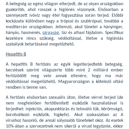
A betegség az egész világon elterjedt, de az olyan országokban
gyakoribb, ahol rosszak a higiénés viszonyok. Elsősorban a
szennyezett ivóvíz vagy étel fogyasztása során terjed. Előbbi
kockázata különösen nagy a trópusi és szubtrópusi, továbbá a
mediterrán országokban. Jellemző, akut tünetei a hányinger,
hányás, hasmenés,
sárgaság
, láz és alhasi fájdalom. Specifikus
kezelésre nincs szükség, védőoltással, illetve a higiéniás
szabályok betartásával megelőzhető.
Hepatitis B
A hepatitis B fertőzés az egyik legelterjedtebb betegség,
becslések szerint világszerte több mint 2 milliárd ember
fertőződött meg vele annak ellenére, hogy ma már
védőoltással megelőzhető, Magyarországon a kötelező oltási
rendben is benne van.
A fertőzés elsősorban szexuális úton, illetve vérrel terjed (de
nem megfelelően fertőtlenített eszközök használatával is
terjedhet: injekciós, akupunktúrás és tetováló tűk, körömvágó,
borotválkozó eszközök, fogkefe). Akut szakaszában az A
vírushoz hasonló, de annál súlyosabb tüneteket okoz. Az esetek
10%-ában a szervezetnek nem sikerül a vírust legyőznie, ekkor