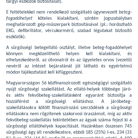
tárgyi eszközök biztosítását).
E feltételekkel nem rendelkező szolgáltató úgynevezett
beteg-
fogadóhelyet
köteles kialakítani, szintén jogszabályban
meghatározott gép-műszerpark biztosításával (pl.: hordozható
EKG, defibrillátor, vércukormérő, szabad légutakat biztosító
eszközök).
A sürgősségi betegellátó osztályt, illetve beteg-fogadóhelyet
könnyen megközelíthető helyen kell kialakítani, és
elhelyezkedésről, az útvonalról és az ügyeletes orvos (vezető)
nevéről az intézet bejáratánál jól látható és egyértelmű
módon tájékoztatást kell kifüggeszteni.
Magyarországon 56 közfinanszírozott egészségügyi szolgáltató
nyújt sürgősségi szakellátást. Az ellátó-helyek többsége járó-
és aktív fekvőbeteg-szakellátásként egyaránt biztosítja a
hozzáférést a sürgősségi ellátáshoz. A járóbeteg-
szakellátásokra kötött finanszírozási szerződések a sürgősségi
ellátásokra nem rögzítenek szakorvosi óraszámot, míg az aktív
fekvőbeteg-szakellátás tekintetében az ágyak száma fejezi ki a
sürgősségi ellátóhelyek kapacitását. Hazánkban összesen 745
sürgősségi ágy áll rendelkezésre, ebből 185 (25%) I-es, 234 (31