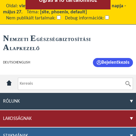
Ugrás a fő tartalomhoz
Ugrás a menühöz
Oldal:
view
Fő tartalom:
A sürgősségi betegellátás napja -
május 27.
Téma:
[site, phoenix, default]
Nem publikált tartalmak:
Debug információk:
N
E
EMZETI
GÉSZSÉGBIZTOSÍTÁSI
A
LAPKEZELŐ
Bejelentkezés
DEUTSCH
ENGLISH
RÓLUNK
LAKOSSÁGNAK
SZAKMÁNAK