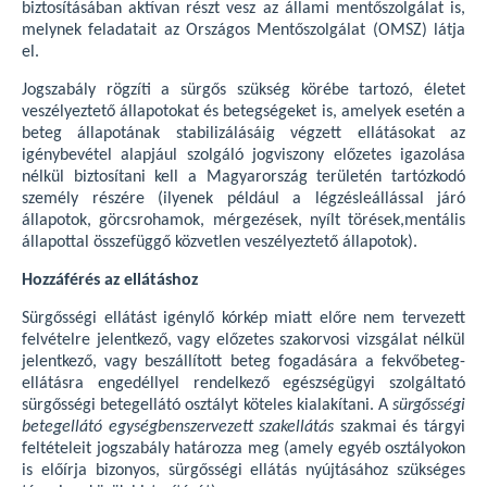
biztosításában aktívan részt vesz az állami mentőszolgálat is,
melynek feladatait az Országos Mentőszolgálat (OMSZ) látja
el.
Jogszabály rögzíti a sürgős szükség körébe tartozó, életet
veszélyeztető állapotokat és betegségeket is, amelyek esetén a
beteg állapotának stabilizálásáig végzett ellátásokat az
igénybevétel alapjául szolgáló jogviszony előzetes igazolása
nélkül biztosítani kell a Magyarország területén tartózkodó
személy részére (ilyenek például a légzésleállással járó
állapotok, görcsrohamok, mérgezések, nyílt törések,mentális
állapottal összefüggő közvetlen veszélyeztető állapotok).
Hozzáférés az ellátáshoz
Sürgősségi ellátást igénylő kórkép miatt előre nem tervezett
felvételre jelentkező, vagy előzetes szakorvosi vizsgálat nélkül
jelentkező, vagy beszállított beteg fogadására a fekvőbeteg-
ellátásra engedéllyel rendelkező egészségügyi szolgáltató
sürgősségi betegellátó osztályt köteles kialakítani. A
sürgősségi
betegellátó egységbenszervezett szakellátás
szakmai és tárgyi
feltételeit jogszabály határozza meg (amely egyéb osztályokon
is előírja bizonyos, sürgősségi ellátás nyújtásához szükséges