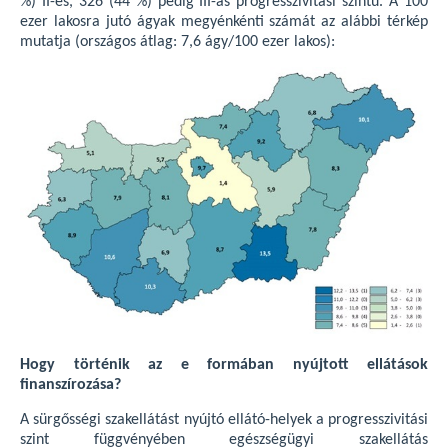
%) II-es, 326 (44 %) pedig III-as progresszivitási szintű. A 100
ezer lakosra jutó ágyak megyénkénti számát az alábbi térkép
mutatja (országos átlag: 7,6 ágy/100 ezer lakos):
Hogy történik az e formában nyújtott ellátások
finanszírozása?
A sürgősségi szakellátást nyújtó ellátó-helyek a progresszivitási
szint függvényében egészségügyi szakellátás