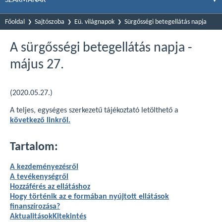
Főoldal
Sajtószoba
Eü. világnapok
Sürgősségi betegellátás napja
A sürgősségi betegellátás napja -
május 27.
(2020.05.27.)
A teljes, egységes szerkezetű tájékoztató letölthető a
következő linkről.
Tartalom:
A kezdeményezésről
A tevékenységről
Hozzáférés az ellátáshoz
Hogy történik az e formában nyújtott ellátások
finanszírozása?
Aktualitások
Kitekintés