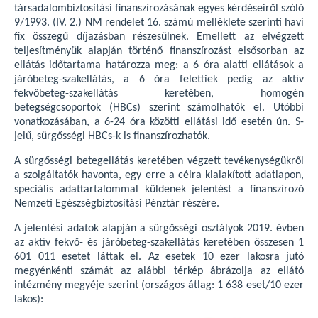
társadalombiztosítási finanszírozásának egyes kérdéseiről szóló
9/1993. (IV. 2.) NM rendelet 16. számú melléklete szerinti havi
fix összegű díjazásban részesülnek. Emellett az elvégzett
teljesítményük alapján történő finanszírozást elsősorban az
ellátás időtartama határozza meg: a 6 óra alatti ellátások a
járóbeteg-szakellátás, a 6 óra felettiek pedig az aktív
fekvőbeteg-szakellátás keretében, homogén
betegségcsoportok (HBCs) szerint számolhatók el. Utóbbi
vonatkozásában, a 6-24 óra közötti ellátási idő esetén ún. S-
jelű, sürgősségi HBCs-k is finanszírozhatók.
A sürgősségi betegellátás keretében végzett tevékenységükről
a szolgáltatók havonta, egy erre a célra kialakított adatlapon,
speciális adattartalommal küldenek jelentést a finanszírozó
Nemzeti Egészségbiztosítási Pénztár részére.
A jelentési adatok alapján a sürgősségi osztályok 2019. évben
az aktív fekvő- és járóbeteg-szakellátás keretében összesen 1
601 011 esetet láttak el. Az esetek 10 ezer lakosra jutó
megyénkénti számát az alábbi térkép ábrázolja az ellátó
intézmény megyéje szerint (országos átlag: 1 638 eset/10 ezer
lakos):