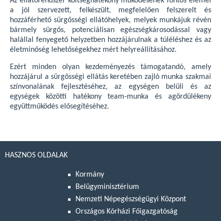
Az ellátórendszer költséghatékony működésének fontos elemei
a jól szervezett, felkészült, megfelelően felszerelt és
hozzáférhető sürgősségi ellátóhelyek, melyek munkájuk révén
bármely sürgős, potenciálisan egészségkárosodással vagy
halállal fenyegető helyzetben hozzájárulnak a túléléshez és az
életminőség lehetőségekhez mért helyreállításához.
Ezért minden olyan kezdeményezés támogatandó, amely
hozzájárul a sürgősségi ellátás keretében zajló munka szakmai
színvonalának fejlesztéséhez, az egységen belüli és az
egységek közötti hatékony team-munka és agördülékeny
együttműködés elősegítéséhez.
HASZNOS OLDALAK
Kormány
Belügyminisztérium
Nemzeti Népegészségügyi Központ
Országos Kórházi Főigazgatóság