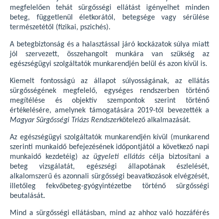
megfelelően tehát sürgősségi ellátást igényelhet minden
beteg, függetlenül életkorától, betegsége vagy sérülése
természetétől (fizikai, pszichés).
A betegbiztonság és a halasztással járó kockázatok súlya miatt
jól szervezett, összehangolt munkára van szükség az
egészségügyi szolgáltatók munkarendjén belül és azon kívül is.
Kiemelt fontosságú az állapot súlyosságának, az ellátás
sürgősségének megfelelő, egységes rendszerben történő
megítélése és objektív szempontok szerint történő
értékelésére, amelynek támogatására 2019-től bevezették a
Magyar Sürgősségi Triázs Rendszer
kötelező alkalmazását.
Az egészségügyi szolgáltatók munkarendjén kívül (munkarend
szerinti munkaidő befejezésének időpontjától a következő napi
munkaidő kezdetéig) az
ügyeleti ellátás
célja biztosítani a
beteg vizsgálatát, egészségi állapotának észlelését,
alkalomszerű és azonnali sürgősségi beavatkozások elvégzését,
illetőleg fekvőbeteg-gyógyintézetbe történő sürgősségi
beutalását
.
Mind a sürgősségi ellátásban, mind az ahhoz való hozzáférés