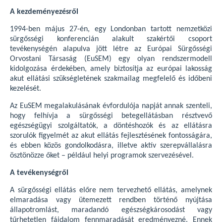
A kezdeményezésről
1994-ben május 27-én, egy Londonban tartott nemzetközi
sürgősségi konferencián alakult szakértői csoport
tevékenységén alapulva jött létre az Európai Sürgősségi
Orvostani Társaság (EuSEM) egy olyan rendszermodell
kidolgozása érdekében, amely biztosítja az európai lakosság
akut ellátási szükségletének szakmailag megfelelő és időbeni
kezelését.
Az EuSEM megalakulásának évfordulója napját annak szenteli,
hogy felhívja a sürgősségi betegellátásban résztvevő
egészségügyi szolgáltatók, a döntéshozók és az ellátásra
szorulók figyelmét az akut ellátás fejlesztésének fontosságára,
és ebben közös gondolkodásra, illetve aktív szerepvállalásra
ösztönözze őket – például helyi programok szervezésével.
A tevékenységről
A sürgősségi ellátás előre nem tervezhető ellátás, amelynek
elmaradása vagy ütemezett rendben történő nyújtása
állapotromlást, maradandó egészségkárosodást vagy
tűrhetetlen fájdalom fennmaradását eredményezné. Ennek