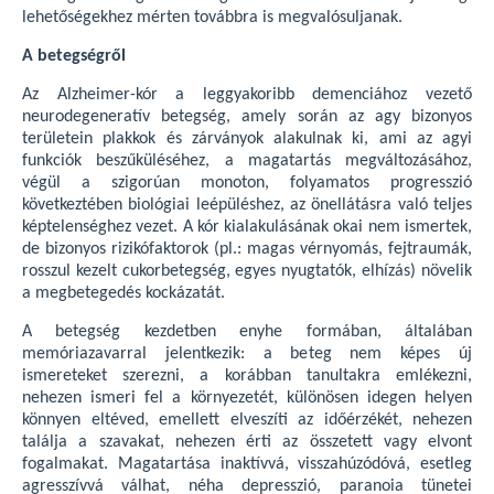
lehetőségekhez mérten továbbra is megvalósuljanak.
A betegségről
Az Alzheimer-kór a leggyakoribb demenciához vezető
neurodegeneratív betegség, amely során az agy bizonyos
területein plakkok és zárványok alakulnak ki, ami az agyi
funkciók beszűküléséhez, a magatartás megváltozásához,
végül a szigorúan monoton, folyamatos progresszió
következtében biológiai leépüléshez, az önellátásra való teljes
képtelenséghez vezet. A kór kialakulásának okai nem ismertek,
de bizonyos rizikófaktorok (pl.: magas vérnyomás, fejtraumák,
rosszul kezelt cukorbetegség, egyes nyugtatók, elhízás) növelik
a megbetegedés kockázatát.
A betegség kezdetben enyhe formában, általában
memóriazavarral jelentkezik: a beteg nem képes új
ismereteket szerezni, a korábban tanultakra emlékezni,
nehezen ismeri fel a környezetét, különösen idegen helyen
könnyen eltéved, emellett elveszíti az időérzékét, nehezen
találja a szavakat, nehezen érti az összetett vagy elvont
fogalmakat. Magatartása inaktívvá, visszahúzódóvá, esetleg
agresszívvá válhat, néha depresszió, paranoia tünetei