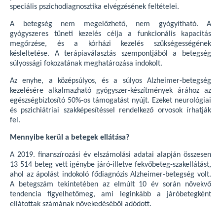
speciális pszichodiagnosztika elvégzésének feltételei.
A betegség nem megelőzhető, nem gyógyítható. A
gyógyszeres tüneti kezelés célja a funkcionális kapacitás
megőrzése, és a kórházi kezelés szükségességének
késleltetése. A terápiaválasztás szempontjából a betegség
súlyossági fokozatának meghatározása indokolt.
Az enyhe, a középsúlyos, és a súlyos Alzheimer-betegség
kezelésére alkalmazható gyógyszer-készítmények árához az
egészségbiztosító 50%-os támogatást nyújt. Ezeket neurológiai
és pszichiátriai szakképesítéssel rendelkező orvosok írhatják
fel.
Mennyibe kerül a betegek ellátása?
A 2019. finanszírozási év elszámolási adatai alapján összesen
13 514 beteg vett igénybe járó-illetve fekvőbeteg-szakellátást,
ahol az ápolást indokoló fődiagnózis Alzheimer-betegség volt.
A betegszám tekintetében az elmúlt 10 év során növekvő
tendencia figyelhetőmeg, ami leginkább a járóbetegként
ellátottak számának növekedéséből adódott.