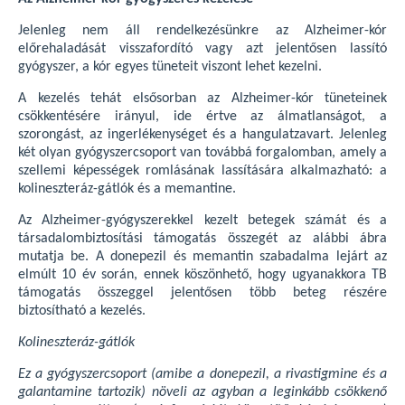
Jelenleg nem áll rendelkezésünkre az Alzheimer-kór
előrehaladását visszafordító vagy azt jelentősen lassító
gyógyszer, a kór egyes tüneteit viszont lehet kezelni.
A kezelés tehát elsősorban az Alzheimer-kór tüneteinek
csökkentésére irányul, ide értve az álmatlanságot, a
szorongást, az ingerlékenységet és a hangulatzavart. Jelenleg
két olyan gyógyszercsoport van továbbá forgalomban, amely a
szellemi képességek romlásának lassítására alkalmazható: a
kolineszteráz-gátlók és a memantine.
Az Alzheimer-gyógyszerekkel kezelt betegek számát és a
társadalombiztosítási támogatás összegét az alábbi ábra
mutatja be. A donepezil és memantin szabadalma lejárt az
elmúlt 10 év során, ennek köszönhető, hogy ugyanakkora TB
támogatás összeggel jelentősen több beteg részére
biztosítható a kezelés.
Kolineszteráz-gátlók
Ez a gyógyszercsoport (amibe a donepezil, a rivastigmine és a
galantamine tartozik) növeli az agyban a leginkább csökkenő