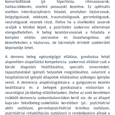
komorbiditások (pl. hipertónia, ritmuszavarok,
halláscsökkenés, vizelési panaszok) kezelése. Ez optimális
esetben interdiszciplináris feladat, amelyben háziorvosok,
belgyógyászok, sebészek, traumatológusok, gerontológusok,
neurológusok vesznek részt, illetve ha a viselkedési zavarok
uralják a klinikai képet, a pszichiáter szakorvos véleménye
elengedhetetlen. A beteg kezelőorvosának a feladata a
komplex ellátás szervezése és összehangolása, aki
kézenfekvően a háziorvos, de bármelyik érintett szakterület
képviselője lehet.
A demens beteg egészségügyi ellátása, gondozása tehát
alapvetően alapellátási kompetencia, szakorvosi ellátást csak a
kóroki diagnózis felállításához, speciális ismereteket,
tapasztalatokat igénylő helyzetek megoldásához, valamint a
hospitalizációt igénylő állapotok ellátásához szükséges igénybe
venni. A demencia alapkivizsgálására, a gyógyszeres kezelés
beállítására és a betegek gondozására elsősorban a
neurológiai járóbeteg-ellátóhelyeken, illetve az ezek keretében
működő demencia szakambulanciákon kerül sor, de az állapot
kapcsán fekvőbeteg-szakellátás keretében (pl.: pszichiátriai
aktív osztályon, gerontopszichiátriai krónikus osztályon,
pszichiátriai rehabilitációs osztályon) is rendelkezésre állnak a