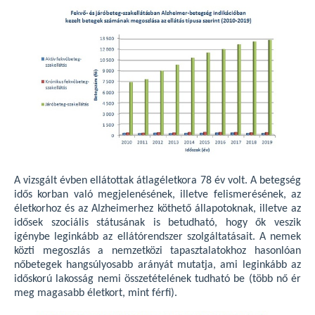
A vizsgált évben ellátottak átlagéletkora 78 év volt. A betegség
idős korban való megjelenésének, illetve felismerésének, az
életkorhoz és az Alzheimerhez köthető állapotoknak, illetve az
idősek szociális státusának is betudható, hogy ők veszik
igénybe leginkább az ellátórendszer szolgáltatásait. A nemek
közti megoszlás a nemzetközi tapasztalatokhoz hasonlóan
nőbetegek hangsúlyosabb arányát mutatja, ami leginkább az
időskorú lakosság nemi összetételének tudható be (több nő ér
meg magasabb életkort, mint férfi).