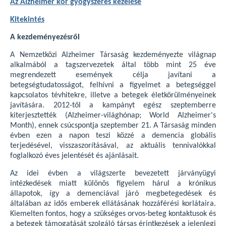
Az Alzheimer kór gyógyszeres kezelése
Kitekintés
A kezdeményezésről
A Nemzetközi Alzheimer Társaság kezdeményezte világnap
alkalmából a tagszervezetek által több mint 25 éve
megrendezett események célja javítani a
betegségtudatosságot, felhívni a figyelmet a betegséggel
kapcsolatos tévhitekre, illetve a betegek életkörülményeinek
javítására. 2012-től a kampányt egész szeptemberre
kiterjesztették (Alzheimer-világhónap; World Alzheimer's
Month), ennek csúcspontja szeptember 21. A Társaság minden
évben ezen a napon teszi közzé a demencia globális
terjedésével, visszaszorításával, az aktuális tennivalókkal
foglalkozó éves jelentését és ajánlásait.
Az idei évben a világszerte bevezetett járványügyi
intézkedések miatt különös figyelem hárul a krónikus
állapotok, így a demenciával járó megbetegedések és
általában az idős emberek ellátásának hozzáférési korlátaira.
Kiemelten fontos, hogy a szükséges orvos-beteg kontaktusok és
a betegek támogatását szolgáló társas érintkezések a jelenlegi