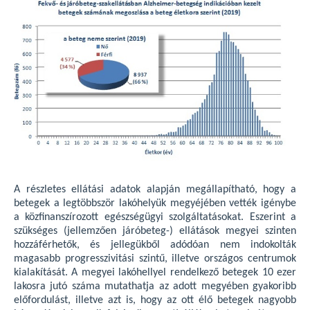
A részletes ellátási adatok alapján megállapítható, hogy a
betegek a legtöbbször lakóhelyük megyéjében vették igénybe
a közfinanszírozott egészségügyi szolgáltatásokat. Eszerint a
szükséges (jellemzően járóbeteg-) ellátások megyei szinten
hozzáférhetők, és jellegükből adódóan nem indokolták
magasabb progresszivitási szintű, illetve országos centrumok
kialakítását. A megyei lakóhellyel rendelkező betegek 10 ezer
lakosra jutó száma mutathatja az adott megyében gyakoribb
előfordulást, illetve azt is, hogy az ott élő betegek nagyobb