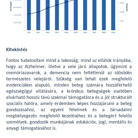
Kitekintés
Fontos tudatosítani mind a lakosság, mind az ellátók irányába,
hogy az Alzheimer, illetve a vele járó állapotok, úgymint a
memóriazavarok, a demencia nem feltétlenül az idősödés
természetes velejárói. Szükség van tehát ezek megfelelő
evidenciákon alapuló, minden beteg számára hozzáférhető
egészségügyi ellátására, a krónikus betegségek esetében
elvárható hosszú távú szakmai támogatásra és a jól strukturált
szociális hálóra, amely érdemben képes hozzájárulni a beteg
gondozásához, az egyéni félelmek és a társadalmi
megbélyegezés megfelelő kezeléséhez és a betegért felelős
személyek, gondozók munkájának edukációs, jogi, mentális és
anyagi támogatásához is.