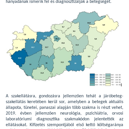
hányadának ismerik fel és diagnosztizálják a betegségét.
A szakellátásra, gondozásra jellemzően tehát a járóbeteg-
szakellátás keretében kerül sor, amelyben a betegek aktuális
állapota, tünetei, panaszai alapján több szakma is részt vehet,
2019. évben jellemzően neurológia, pszichiátria, orvosi
laboratóriumi diagnosztika szakmakódon jelentették az
ellátásokat. Kifizetés szempontjából első kettő költségaránya