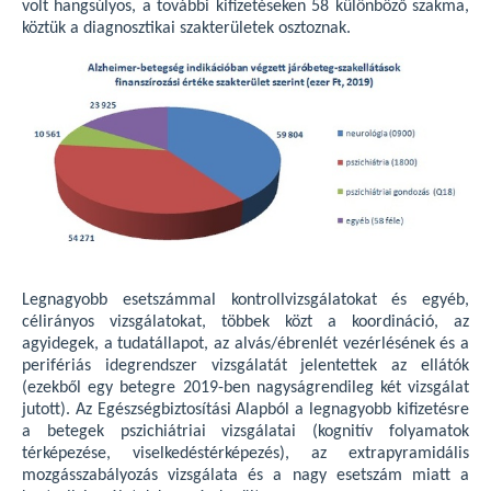
volt hangsúlyos, a további kifizetéseken 58 különböző szakma,
köztük a diagnosztikai szakterületek osztoznak.
Legnagyobb esetszámmal kontrollvizsgálatokat és egyéb,
célirányos vizsgálatokat, többek közt a koordináció, az
agyidegek, a tudatállapot, az alvás/ébrenlét vezérlésének és a
perifériás idegrendszer vizsgálatát jelentettek az ellátók
(ezekből egy betegre 2019-ben nagyságrendileg két vizsgálat
jutott). Az Egészségbiztosítási Alapból a legnagyobb kifizetésre
a betegek pszichiátriai vizsgálatai (kognitív folyamatok
térképezése, viselkedéstérképezés), az extrapyramidális
mozgásszabályozás vizsgálata és a nagy esetszám miatt a