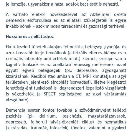
jellemzője, ugyanakkor a hazai adatok becslését is nehezíti.
A várható életkor növekedésével az Alzheimer okozta
demencia előfordulása és az ellátási szükségletek is egyre
inkább nőnek – azok minden társadalmi és gazdasági terhével.
Hozzáférés az ellátáshoz
Ha a kezdeti tünetek alapján felmerül a betegség gyanúja, és
azok hosszabb ideje fennállnak (a fizikális eltérés hiánya és a
normális laboratóriumi értékek miatt) kiemelt szerepe van a
kognitív funkciók és az önellátási képesség mérésének, ezzel
együtt egyéb betegségek (pl.: depresszió, agydaganat)
kizárásának. Későbbi stádiumban a CT, MRI kimutatja az agyi
területeken jelentkező atrophiát (sorvadást), illetve kiegészítő
lehetőségként funkcionális idegrendszeri képalkotó vizsgálatok
is végezhetők (a SPECT segítségével az agyi véráramlás
vizsgálható).
Demencia esetén fontos továbbá a szövődményként fellépő
pszichés (pl. delirium, pszichózis, magatartászavarok,
depresszió, felborult alvás-ébrenlét ciklus) és szomatikus
(kiszáradás, traumák, infekciók) tünetek, valamint a gyakori