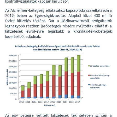
kontrollvizsgálatok kapcsán került sor.
Az Alzheimer-betegség ellátásához kapcsolódó szakellátásokra
2019. évben az Egészségbiztosítási Alapból közel 400 millió
forint kifizetés történt. Bár a közfinanszírozott szolgáltatók
legnagyobb részben járóbetegek részére nyújtottak ellátást, a
kifizetések évről-évre leginkább a krónikus-fekvőbetegek
kezeléséből adódnak.
Az egy betegre vetített kifizetések tekintetében szintén a