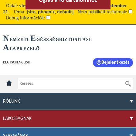
Ugrás a fő tartalomhoz
Ugrás a menühöz
Oldal:
view
Fő tartalom:
Alzheimer-világnap - Szeptember
21.
Téma:
[site, phoenix, default]
Nem publikált tartalmak:
Debug információk:
N
E
EMZETI
GÉSZSÉGBIZTOSÍTÁSI
A
LAPKEZELŐ
Bejelentkezés
DEUTSCH
ENGLISH
RÓLUNK
LAKOSSÁGNAK
SZAKMÁNAK