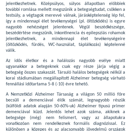
jelentkezhetnek. Középsúlyos, súlyos állapotban előbbiek
további romlása mellett megszűnik a betegségtudat, csökken a
testsúly, a végtagok merevvé válnak, járásképtelenség lép fel,
így a mindennapi élet tevékenységei (pl. öltözködés) is egyre
nagyobb nehézséget jelentenek. Végül beszédkészsége,
beszédértése megszűnik, inkontinencia és epilepsziás rohamok
jelentkezhetnek, a mindennapi élet tevékenységeire
(öltözködés, fürdés, WC-használat, táplálkozás) képtelenné
válik.
Az idős életkor és a halálozás nagyobb esélye miatt
ugyanakkor a betegeknek csak egy része járja végig a
betegség összes szakaszát. Társuló halálos betegségek nélkül a
korai stádiumában megállapított Alzheimer betegség várható
fennállási időtartama 5-8 (-10) évre tehető.
A Nemzetközi Alzheimer Társaság a világon 50 millió főre
becsüli a demenciával élők számát, legnagyobb részük
(külföldi adatok alapján 50-60%-uk) Alzheimer típusú primer
demenciával küzd. Jelentős lehet azok száma, akiknek a
betegsége (még) nem felismert, vagy az állapotukra
vonatkozóan nem rendelkeznek formális diagnózissal. Ez
különösen a közepes és az alacsonyabb jövedelmű országok