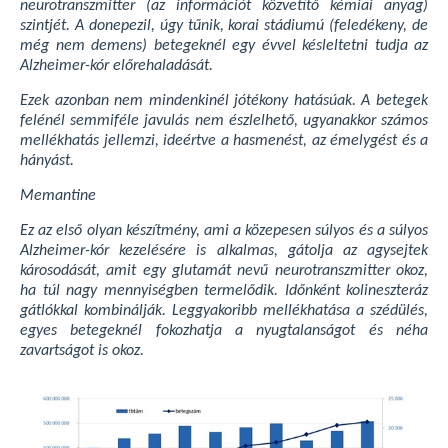
neurotranszmitter (az információt közvetítő kémiai anyag)
szintjét. A donepezil, úgy tűnik, korai stádiumú (feledékeny, de
még nem demens) betegeknél egy évvel késleltetni tudja az
Alzheimer-kór előrehaladását.
Ezek azonban nem mindenkinél jótékony hatásúak. A betegek
felénél semmiféle javulás nem észlelhető, ugyanakkor számos
mellékhatás jellemzi, ideértve a hasmenést, az émelygést és a
hányást.
Memantine
Ez az első olyan készítmény, ami a közepesen súlyos és a súlyos
Alzheimer-kór kezelésére is alkalmas, gátolja az agysejtek
károsodását, amit egy glutamát nevű neurotranszmitter okoz,
ha túl nagy mennyiségben termelődik. Időnként kolineszteráz
gátlókkal kombinálják. Leggyakoribb mellékhatása a szédülés,
egyes betegeknél fokozhatja a nyugtalanságot és néha
zavartságot is okoz.