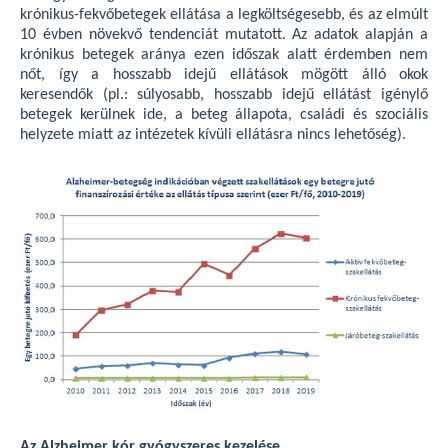
krónikus-fekvőbetegek ellátása a legköltségesebb, és az elmúlt
10 évben növekvő tendenciát mutatott. Az adatok alapján a
krónikus betegek aránya ezen időszak alatt érdemben nem
nőt, így a hosszabb idejű ellátások mögött álló okok
keresendők (pl.: súlyosabb, hosszabb idejű ellátást igénylő
betegek kerülnek ide, a beteg állapota, családi és szociális
helyzete miatt az intézetek kívüli ellátásra nincs lehetőség).
Az Alzheimer kór gyógyszeres kezelése