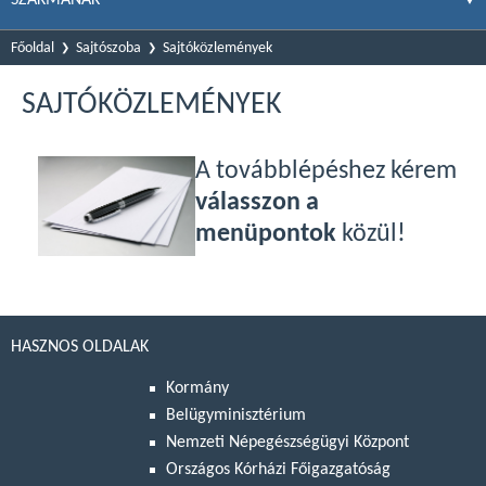
Főoldal
Sajtószoba
Sajtóközlemények
SAJTÓKÖZLEMÉNYEK
A továbblépéshez kérem
válasszon a
menüpontok
közül!
HASZNOS OLDALAK
Kormány
Belügyminisztérium
Nemzeti Népegészségügyi Központ
Országos Kórházi Főigazgatóság