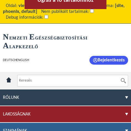
Ugrás a fő tartalomhoz
Ugrás a menühöz
Oldal:
view
Fő tartalom:
SAJTÓKÖZLEMÉNYEK
Téma:
[site,
phoenix, default]
Nem publikált tartalmak:
Debug információk:
N
E
EMZETI
GÉSZSÉGBIZTOSÍTÁSI
A
LAPKEZELŐ
Bejelentkezés
DEUTSCH
ENGLISH
RÓLUNK
LAKOSSÁGNAK
SZAKMÁNAK