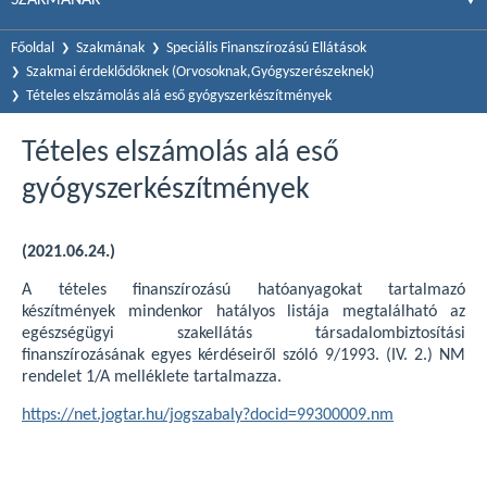
Főoldal
Szakmának
Speciális Finanszírozású Ellátások
Szakmai érdeklődőknek (Orvosoknak,Gyógyszerészeknek)
Tételes elszámolás alá eső gyógyszerkészítmények
Tételes elszámolás alá eső
gyógyszerkészítmények
(2021.06.24.)
A tételes finanszírozású hatóanyagokat tartalmazó
készítmények mindenkor hatályos listája megtalálható az
egészségügyi szakellátás társadalombiztosítási
finanszírozásának egyes kérdéseiről szóló 9/1993. (IV. 2.) NM
rendelet 1/A melléklete tartalmazza.
https://net.jogtar.hu/jogszabaly?docid=99300009.nm