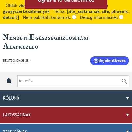
Ugrás a fő tartalomhoz
Ugrás a menühöz
Oldal:
view
Fő tartalom:
Tételes elszámolás alá eső
gyógyszerkészítmények
Téma:
[site_szakmanak, site, phoenix,
default]
Nem publikált tartalmak:
Debug információk:
N
E
EMZETI
GÉSZSÉGBIZTOSÍTÁSI
A
LAPKEZELŐ
Bejelentkezés
DEUTSCH
ENGLISH
RÓLUNK
LAKOSSÁGNAK
SZAKMÁNAK