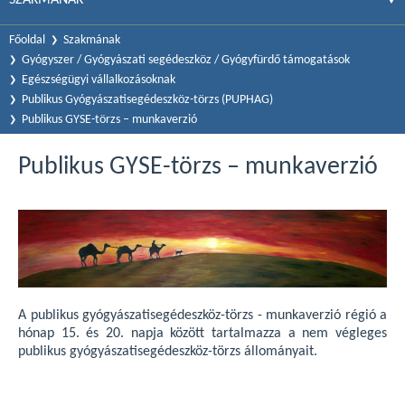
Főoldal
Szakmának
Gyógyszer / Gyógyászati segédeszköz / Gyógyfürdő támogatások
Egészségügyi vállalkozásoknak
Publikus Gyógyászatisegédeszköz-törzs (PUPHAG)
Publikus GYSE-törzs – munkaverzió
Publikus GYSE-törzs – munkaverzió
A publikus gyógyászatisegédeszköz-törzs - munkaverzió régió a
hónap 15. és 20. napja között tartalmazza a nem végleges
publikus gyógyászatisegédeszköz-törzs állományait.