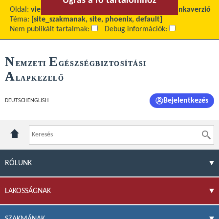
Ugrás a fő tartalomhoz
Ugrás a menühöz
Oldal:
view
Fő tartalom:
Publikus GYSE-törzs – munkaverzió
Téma:
[site_szakmanak, site, phoenix, default]
Nem publikált tartalmak:
Debug információk:
N
E
EMZETI
GÉSZSÉGBIZTOSÍTÁSI
A
LAPKEZELŐ
Bejelentkezés
DEUTSCH
ENGLISH
RÓLUNK
LAKOSSÁGNAK
SZAKMÁNAK