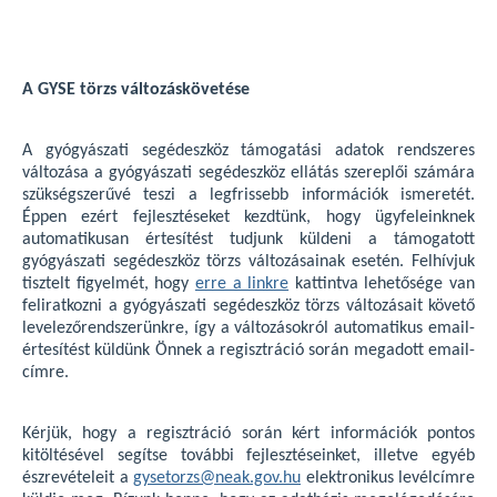
A GYSE törzs változáskövetése
A gyógyászati segédeszköz támogatási adatok rendszeres
változása a gyógyászati segédeszköz ellátás szereplői számára
szükségszerűvé teszi a legfrissebb információk ismeretét.
Éppen ezért fejlesztéseket kezdtünk, hogy ügyfeleinknek
automatikusan értesítést tudjunk küldeni a támogatott
gyógyászati segédeszköz törzs változásainak esetén. Felhívjuk
tisztelt figyelmét, hogy
erre a linkre
kattintva lehetősége van
feliratkozni a gyógyászati segédeszköz törzs változásait követő
levelezőrendszerünkre, így a változásokról automatikus email-
értesítést küldünk Önnek a regisztráció során megadott email-
címre.
Kérjük, hogy a regisztráció során kért információk pontos
kitöltésével segítse további fejlesztéseinket, illetve egyéb
észrevételeit a
gysetorzs@neak.gov.hu
elektronikus levélcímre