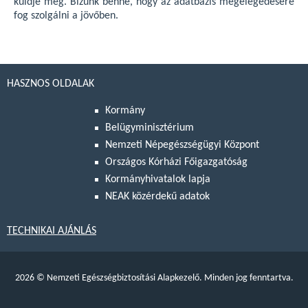
küldje meg. Bízunk benne, hogy az adatbázis megelégedésére
fog szolgálni a jövőben.
HASZNOS OLDALAK
Kormány
Belügyminisztérium
Nemzeti Népegészségügyi Központ
Országos Kórházi Főigazgatóság
Kormányhivatalok lapja
NEAK közérdekű adatok
TECHNIKAI AJÁNLÁS
2026
©
Nemzeti Egészségbiztosítási Alapkezelő. Minden jog fenntartva.