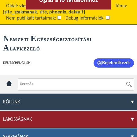
Ugrás a fő tartalomhoz
Ugrás a menühöz
Oldal:
view
Fő tartalom:
Gyógyszertárak juttatása
Téma:
[site_szakmanak, site, phoenix, default]
Nem publikált tartalmak:
Debug információk:
N
E
EMZETI
GÉSZSÉGBIZTOSÍTÁSI
A
LAPKEZELŐ
Bejelentkezés
DEUTSCH
ENGLISH
RÓLUNK
LAKOSSÁGNAK
SZAKMÁNAK