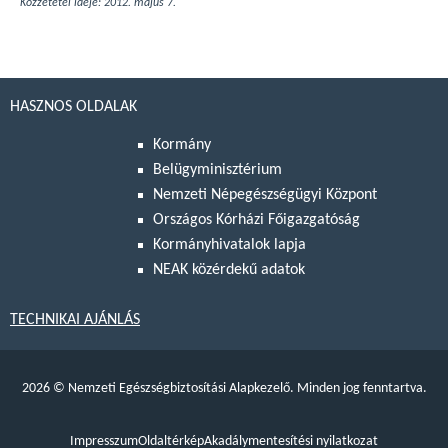
Közzététel ideje: 2012. május 7.
HASZNOS OLDALAK
Kormány
Belügyminisztérium
Nemzeti Népegészségügyi Központ
Országos Kórházi Főigazgatóság
Kormányhivatalok lapja
NEAK közérdekű adatok
TECHNIKAI AJÁNLÁS
2026
©
Nemzeti Egészségbiztosítási Alapkezelő. Minden jog fenntartva.
Impresszum
Oldaltérkép
Akadálymentesítési nyilatkozat