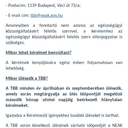
- Postacím: 1139 Budapest, Váci út 73/a;
- E-mail cím:
tbb@neak.gov.hu
Amennyiben a fenntartó nem azonos az egészségügyi
közszolgáltatásért felelős szervvel, a kérelemhez az
egészségügyi közszolgáltatásért felelős szerv ellenjegyzése is
szükséges.
Mikor lehet kérelmet benyújtani?
A kérelmek benyújtására egész évben folyamatosan van
lehetőség.
Mikor ülésezik a TBB?
A TBB minden év áprilisában és szeptemberében ülésezik,
amely során megtárgyalja az ülés időpontját megelőző
második hónap utolsó napjáig beérkezett hiánytalan
kérelmeket.
Igazodva a Kérelmezői igényekhez további üléseket is tarthat.
A TBB soron következő ülésének várható időpontját a NEAK