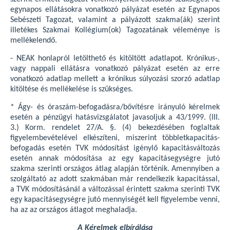
egynapos ellátásokra vonatkozó pályázat esetén az Egynapos
Sebészeti Tagozat, valamint a pályázott szakma(ák) szerint
illetékes Szakmai Kollégium(ok) Tagozatának véleménye is
mellékelendő.
- NEAK honlapról letölthető és kitöltött adatlapot. Krónikus-,
vagy nappali ellátásra vonatkozó pályázat esetén az erre
vonatkozó adatlap mellett a krónikus súlyozási szorzó adatlap
kitöltése és mellékelése is szükséges.
* Ágy- és óraszám-befogadásra/bővítésre irányuló kérelmek
esetén a pénzügyi hatásvizsgálatot javasoljuk a 43/1999. (III.
3.) Korm. rendelet 27/A. §. (4) bekezdésében foglaltak
figyelembevételével elkészíteni, miszerint többletkapacitás-
befogadás esetén TVK módosítást igénylő kapacitásváltozás
esetén annak módosítása az egy kapacitásegységre jutó
szakma szerinti országos átlag alapján történik. Amennyiben a
szolgáltató az adott szakmában már rendelkezik kapacitással,
a TVK módosításánál a változással érintett szakma szerinti TVK
egy kapacitásegységre jutó mennyiségét kell figyelembe venni,
ha az az országos átlagot meghaladja.
A Kérelmek elbírálása