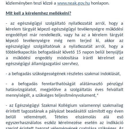
közleményben teszi közzé a
www.neak.gov.hu
honlapon.
Mit kell a kérelemhez mellékelni?
- az egészségügyi szolgáltató nyilatkozatát arról, hogy a
kérelem tárgyát képező egészségügyi tevékenységre működési
engedéllyel már rendelkezik, vagy ha az a kérelem tárgyát
képező tevékenységre még nem terjed ki, akkor az
egészségügyi szolgáltatónak a nyilatkozatát arról, hogy a
többletkapacitás befogadását követő 15 napon belül benyújtja
a működési engedély módosítása iránti kérelmet az
egészségügyi államigazgatási szervhez,
- a befogadás szükségességének részletes szakmai indoklását,
- a befogadás fenntarthatóságát alátámasztó pénzügyi
hatásvizsgálatot, megjelölve a szolgáltatás éves felvállalt
mennyiségét, a szükséges teljesítményvolument,*
- az Egészségügyi Szakmai Kollégium valamennyi szakmailag
érintett tagozatának a pályázat beadásától számított egy éven
belüli véleményét. Tételes elszámolás alá eső
egyszerhasználatos eszköz kérelmezése esetén az indikáció
szerint érintett tagozat véleményének csatolása szükséges. Az