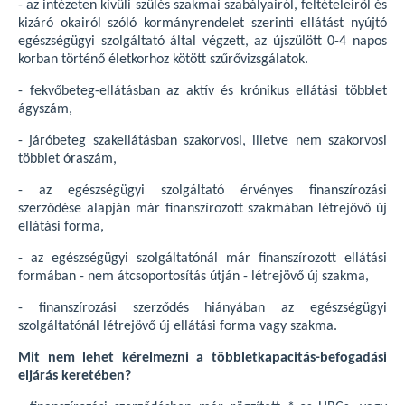
- az intézeten kívüli szülés szakmai szabályairól, feltételeiről és
kizáró okairól szóló kormányrendelet szerinti ellátást nyújtó
egészségügyi szolgáltató által végzett, az újszülött 0-4 napos
korban történő életkorhoz kötött szűrővizsgálatok.
- fekvőbeteg-ellátásban az aktív és krónikus ellátási többlet
ágyszám,
- járóbeteg szakellátásban szakorvosi, illetve nem szakorvosi
többlet óraszám,
- az egészségügyi szolgáltató érvényes finanszírozási
szerződése alapján már finanszírozott szakmában létrejövő új
ellátási forma,
- az egészségügyi szolgáltatónál már finanszírozott ellátási
formában - nem átcsoportosítás útján - létrejövő új szakma,
- finanszírozási szerződés hiányában az egészségügyi
szolgáltatónál létrejövő új ellátási forma vagy szakma.
Mit nem lehet kérelmezni a többletkapacitás-befogadási
eljárás keretében?