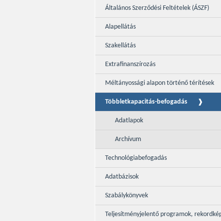
Általános Szerződési Feltételek (ÁSZF)
Alapellátás
Szakellátás
Extrafinanszírozás
Méltányossági alapon történő térítések
Többletkapacitás-befogadás
Adatlapok
Archívum
Technológiabefogadás
Adatbázisok
Szabálykönyvek
Teljesítményjelentő programok, rekordké