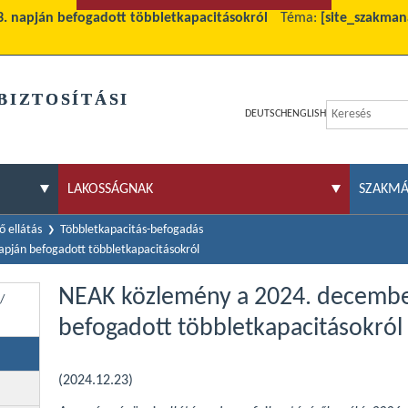
. napján befogadott többletkapacitásokról
Téma:
[site_szakmana
BIZTOSÍTÁSI
DEUTSCH
ENGLISH
LAKOSSÁGNAK
SZAKM
 ellátás
Többletkapacitás-befogadás
pján befogadott többletkapacitásokról
NEAK közlemény a 2024. decembe
/
befogadott többletkapacitásokról
(2024.12.23)