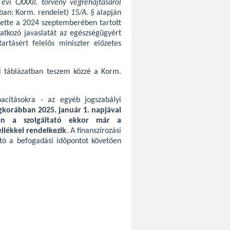
 évi CXXXII. törvény végrehajtásáról
kban: Korm. rendelet)
15/A. §
alapján
ztette a 2024 szeptemberében tartott
atkozó javaslatát az egészségügyért
tartásért felelős miniszter előzetes
i táblázatban teszem közzé a Korm.
pacitásokra - az egyéb jogszabályi
egkorábban 2025. január 1. napjával
en a szolgáltató ekkor már a
llékkel rendelkezik
. A finanszírozási
tató a befogadási időpontot követően