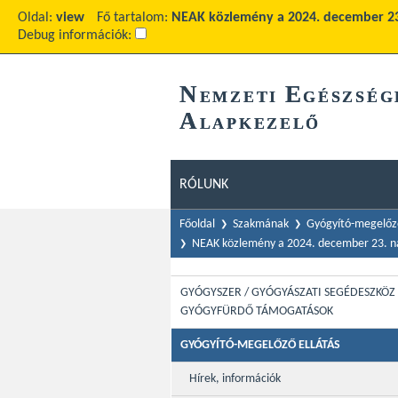
Oldal:
view
Fő tartalom:
NEAK közlemény a 2024. december 23
Debug információk:
N
E
EMZETI
GÉSZSÉG
A
LAPKEZELŐ
RÓLUNK
Főoldal
Szakmának
Gyógyító-megelőző
NEAK közlemény a 2024. december 23. na
GYÓGYSZER / GYÓGYÁSZATI SEGÉDESZKÖZ 
GYÓGYFÜRDŐ TÁMOGATÁSOK
GYÓGYÍTÓ-MEGELŐZŐ ELLÁTÁS
Hírek, információk