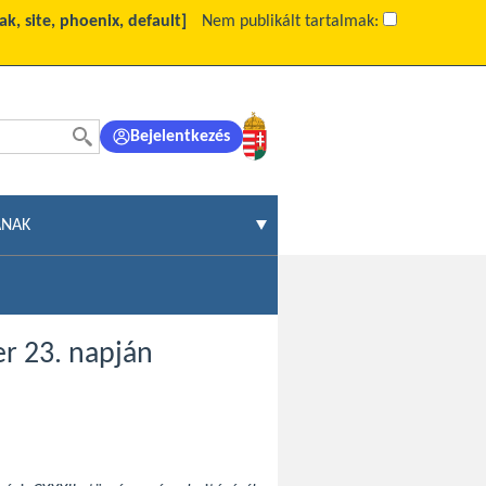
k, site, phoenix, default]
Nem publikált tartalmak:
Bejelentkezés
ÁNAK
r 23. napján