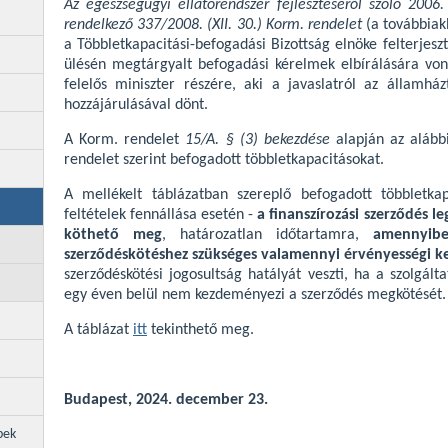
Az egészségügyi ellátórendszer fejlesztéséről szóló 2006.
rendelkező 337/2008. (XII. 30.) Korm. rendelet
(a továbbia
a Többletkapacitási-befogadási Bizottság elnöke felterjes
ülésén megtárgyalt befogadási kérelmek elbírálására von
felelős miniszter részére, aki a javaslatról az államház
hozzájárulásával dönt.
A Korm. rendelet
15/A. § (3) bekezdése
alapján az alább
rendelet szerint befogadott többletkapacitásokat.
A mellékelt táblázatban szereplő befogadott többletka
feltételek fennállása esetén -
a finanszírozási szerződés l
köthető meg
, határozatlan időtartamra,
amennyib
szerződéskötéshez szükséges valamennyi érvényességi ke
szerződéskötési jogosultság hatályát veszti, ha a szolgál
egy éven belül nem kezdeményezi a szerződés megkötését.
A táblázat
itt
tekinthető meg.
Budapest, 2024. december 23.
pek