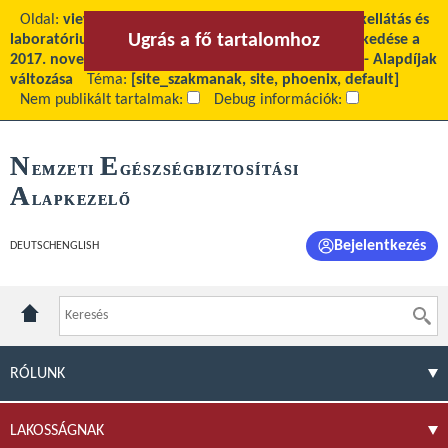
Oldal:
view
Fő tartalom:
A fekvő-és járóbeteg-szakellátás és
Ugrás a fő tartalomhoz
Ugrás a menühöz
laboratóriumi ellátás teljesítményegységeinek emelkedése a
2017. november havi teljesítmények elszámolásától - Alapdíjak
változása
Téma:
[site_szakmanak, site, phoenix, default]
Nem publikált tartalmak:
Debug információk:
N
E
EMZETI
GÉSZSÉGBIZTOSÍTÁSI
A
LAPKEZELŐ
Bejelentkezés
DEUTSCH
ENGLISH
RÓLUNK
LAKOSSÁGNAK