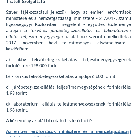
Tisztelt Szolgáltató!
Szíves tájékoztatásul jelezzük, hogy az emberi erőforrások
minisztere és a nemzetgazdasági minisztere - 21/2017. számú
Egészségügyi Közlönyben megjelent - együttes közleménye
alapján
a fekvő-és járóbeteg-szakellátás és laboratóriumi
ellátás teljesítményegységei
az alábbiak szerint emelkedtek a
2017. november havi teljesítmények elszámolásától
kezdődően
:
a) aktív fekvőbeteg-szakellátás teljesítményegységének
forintértéke 198 000 forint
b) krónikus fekvőbeteg-szakellátás alapdíja 6 600 forint
c) járóbeteg-szakellátás teljesítményegységének forintértéke
1,98 forint
d) laboratóriumi ellátás teljesítményegységének forintértéke
1,98 forint.
A közlemény az alábbi oldalról is letölthető:
Az emberi erőforrások minisztere és a nemzetgazdasági