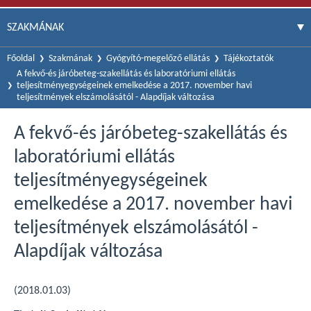
SZAKMÁNAK
Főoldal
Szakmának
Gyógyító-megelőző ellátás
Tájékoztatók
A fekvő-és járóbeteg-szakellátás és laboratóriumi ellátás
teljesítményegységeinek emelkedése a 2017. november havi
teljesítmények elszámolásától - Alapdíjak változása
A fekvő-és járóbeteg-szakellátás és
laboratóriumi ellátás
teljesítményegységeinek
emelkedése a 2017. november havi
teljesítmények elszámolásától -
Alapdíjak változása
(2018.01.03)