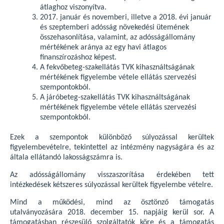
átlaghoz viszonyítva.
2017. január és novemberi, illetve a 2018. évi január
és szeptemberi adósság növekedési ütemének
összehasonlítása, valamint, az adósságállomány
mértékének aránya az egy havi átlagos
finanszírozáshoz képest.
A fekvőbeteg-szakellátás TVK kihasználtságának
mértékének figyelembe vétele ellátás szervezési
szempontokból.
A járóbeteg-szakellátás TVK kihasználtságának
mértékének figyelembe vétele ellátás szervezési
szempontokból.
Ezek a szempontok különböző súlyozással kerültek
figyelembevételre, tekintettel az intézmény nagyságára és az
általa ellátandó lakosságszámra is.
Az adósságállomány visszaszorítása érdekében tett
intézkedések kétszeres súlyozással kerültek figyelembe vételre.
Mind a működési, mind az ösztönző támogatás
utalványozására 2018. december 15. napjáig kerül sor. A
támogatásban részesülő szolgáltatók köre és a támogatás