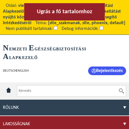
Oldal:
view
Fő tartalom:
A Nemzeti Egészségbiztosítási
Ugrás a fő tartalomhoz
Ugrás a menühöz
Alapkezelő közleménye a Kormány egészségügyi szakellátást
nyújtó közfinanszírozott szolgáltatók gazdálkodását segítő
intézkedéséről
Téma:
[site_szakmanak, site, phoenix, default]
Nem publikált tartalmak:
Debug információk:
N
E
EMZETI
GÉSZSÉGBIZTOSÍTÁSI
A
LAPKEZELŐ
Bejelentkezés
DEUTSCH
ENGLISH
RÓLUNK
LAKOSSÁGNAK