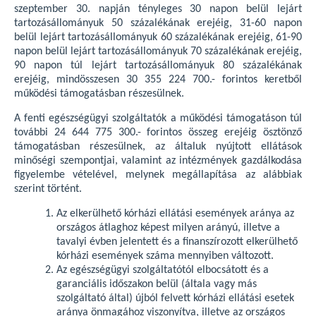
szeptember 30. napján tényleges 30 napon belül lejárt
tartozásállományuk 50 százalékának erejéig, 31-60 napon
belül lejárt tartozásállományuk 60 százalékának erejéig, 61-90
napon belül lejárt tartozásállományuk 70 százalékának erejéig,
90 napon túl lejárt tartozásállományuk 80 százalékának
erejéig, mindösszesen 30 355 224 700.- forintos keretből
működési támogatásban részesülnek.
A fenti egészségügyi szolgáltatók a működési támogatáson túl
további 24 644 775 300.- forintos összeg erejéig ösztönző
támogatásban részesülnek, az általuk nyújtott ellátások
minőségi szempontjai, valamint az intézmények gazdálkodása
figyelembe vételével, melynek megállapítása az alábbiak
szerint történt.
Az elkerülhető kórházi ellátási események aránya az
országos átlaghoz képest milyen arányú, illetve a
tavalyi évben jelentett és a finanszírozott elkerülhető
kórházi események száma mennyiben változott.
Az egészségügyi szolgáltatótól elbocsátott és a
garanciális időszakon belül (általa vagy más
szolgáltató által) újból felvett kórházi ellátási esetek
aránya önmagához viszonyítva, illetve az országos