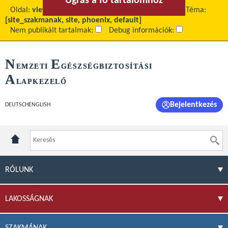
Ugrás a fő tartalomhoz
Ugrás a menühöz
Oldal:
view
Fő tartalom:
Fogászati Szabálykönyv
Téma:
[site_szakmanak, site, phoenix, default]
Nem publikált tartalmak:
Debug információk:
N
E
EMZETI
GÉSZSÉGBIZTOSÍTÁSI
A
LAPKEZELŐ
Bejelentkezés
DEUTSCH
ENGLISH
RÓLUNK
LAKOSSÁGNAK
SZAKMÁNAK