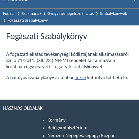
Főoldal
Szakmának
Gyógyító-megelőző ellátás
Szabálykönyvek
Fogászati Szabálykönyv
Fogászati Szabálykönyv
A fogászati ellátás tevékenységi kódlistájának alkalmazásáról
szóló 71/2011. (XII. 23.) NEFMI rendelet tartalmazza a
korábban úgynevezett "fogászati szabálykönyvet".
A hatályos szabálykönyv az alábbi
linkre
kattintva tölthető le.
HASZNOS OLDALAK
Kormány
Belügyminisztérium
Nemzeti Népegészségügyi Központ