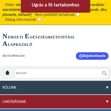
Ugrás a fő tartalomhoz
Ugrás a menühöz
Oldal:
view
Fő tartalom:
2012. fekvőbeteg-struktúraváltás -
szerződéskötés kezdeményezése
Téma:
[site_szakmanak, site,
phoenix, default]
Nem publikált tartalmak:
Debug információk:
N
E
EMZETI
GÉSZSÉGBIZTOSÍTÁSI
A
LAPKEZELŐ
Bejelentkezés
DEUTSCH
ENGLISH
RÓLUNK
LAKOSSÁGNAK