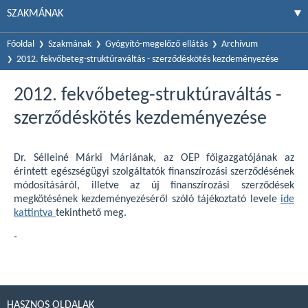
SZAKMÁNAK
Főoldal
Szakmának
Gyógyító-megelőző ellátás
Archívum
2012. fekvőbeteg-struktúraváltás - szerződéskötés kezdeményezése
2012. fekvőbeteg-struktúraváltás -
szerződéskötés kezdeményezése
Dr. Sélleiné Márki Máriának, az OEP főigazgatójának az
érintett egészségügyi szolgáltatók finanszírozási szerződésének
módosításáról, illetve az új finanszírozási szerződések
megkötésének kezdeményezéséről szóló tájékoztató levele
ide
kattintva
tekinthető meg.
-
HASZNOS OLDALAK